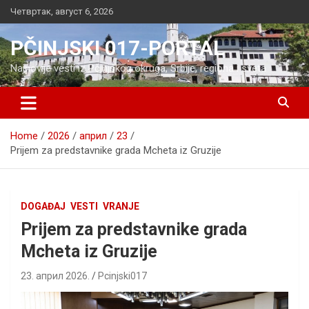
Skip
Четвртак, август 6, 2026
to
content
PČINJSKI 017-PORTAL
Najnovije vesti iz Pčinjskog okruga, Srbije, regiona i sveta
Home
2026
април
23
Prijem za predstavnike grada Mcheta iz Gruzije
DOGAĐAJ
VESTI
VRANJE
Prijem za predstavnike grada
Mcheta iz Gruzije
23. април 2026.
Pcinjski017