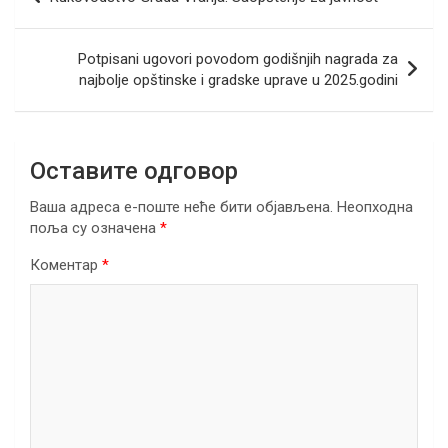
o
n
A
a
чланка
o
p
m
Potpisani ugovori povodom godišnjih nagrada za
k
p
najbolje opštinske i gradske uprave u 2025.godini
Оставите одговор
Ваша адреса е-поште неће бити објављена.
Неопходна
поља су означена
*
Коментар
*