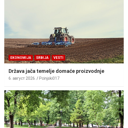
EKONOMIJA
SRBIJA
VESTI
Država jača temelje domaće proizvodnje
6. август 2026.
Pcinjski017