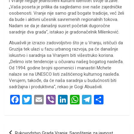
i Vranje neguje jedinstveni kulturni identitet svoje države.
„Vaša poseta je prilika da sagledamo sve naše zajedničke
osobenosti. Vranje nije samo grad bogate tradicije, već želi
da bude i aktivni učesnik savremenih regionalnih tokova.
Nadam se da je današnji susret početak dugoročne
saradnje dva grada“, istakao je gradonačelnik Milenković.
Abuašvili je izrazio zadovoljstvo što je u Vranju, ističući da
Gruzija tek ulazi u fazu urbanog razvoja, pa će današnje
iskustvo i saradnja sa Vranjem biti višestruko korisna.
„Delimo iste tendencije u očuvanu našeg bogatog nasleđa.
Od 1994. godine brojni spomenici i manastiri Mchete
nalaze se na UNESCO listi zaštićenog kulturnog nasleđa.
Verujem, takođe, da će naša saradnja u budućnosti biti
sadržajna i produktivna“, rekao je Gogi Abuašvili.
F
T
E
Vi
Li
W
T
S
a
wi
m
b
n
h
el
h
ce
tt
ail
er
ke
at
e
ar
b
er
dI
s
gr
e
Кретање
Rukovodstvo Grada Vranja: Saopštenje za javnost