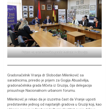
Prijem za predstavnike grada Mcheta iz Gruzije
Gradonačelnik Vranja dr Slobodan Milenković sa
saradnicima, priredio je prijem za Gogija Abuašvilija,
gradonačelnika grada Mčeta iz Gruzija, čija delegacija
prisustvuje Nacionalnom urbanom forumu.
Milenković je rekao da je izuzetna čast da Vranje ugosti
predstavnike jednog od najstarijih gradova u Gruziji koji, kao