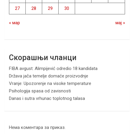
27
28
29
30
« мар
мај »
Скорашњи чланци
FIBA avgust: Alimpijević odredio 18 kandidata
Država jača temelje domaće proizvodnje
Vranje: Upozorenje na visoke temperature
Psihologija spasa od zavisnosti
Danas i sutra vrhunac toplotnog talasa
Нема коментара за приказ.