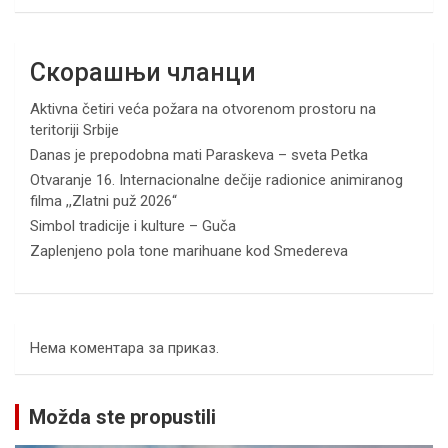
Скорашњи чланци
Aktivna četiri veća požara na otvorenom prostoru na
teritoriji Srbije
Danas je prepodobna mati Paraskeva – sveta Petka
Otvaranje 16. Internacionalne dečije radionice animiranog
filma ,,Zlatni puž 2026“
Simbol tradicije i kulture – Guča
Zaplenjeno pola tone marihuane kod Smedereva
Нема коментара за приказ.
Možda ste propustili