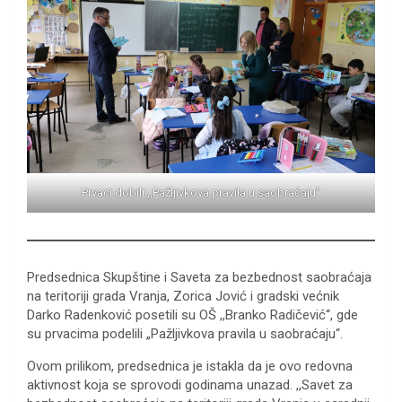
Prvaci dobili ,,Pažljivkova pravila u saobraćaju”
Predsednica Skupštine i Saveta za bezbednost saobraćaja
na teritoriji grada Vranja, Zorica Jović i gradski većnik
Darko Radenković posetili su OŠ ,,Branko Radičević“, gde
su prvacima podelili „Pažljivkova pravila u saobraćaju“.
Ovom prilikom, predsednica je istakla da je ovo redovna
aktivnost koja se sprovodi godinama unazad. ,,Savet za