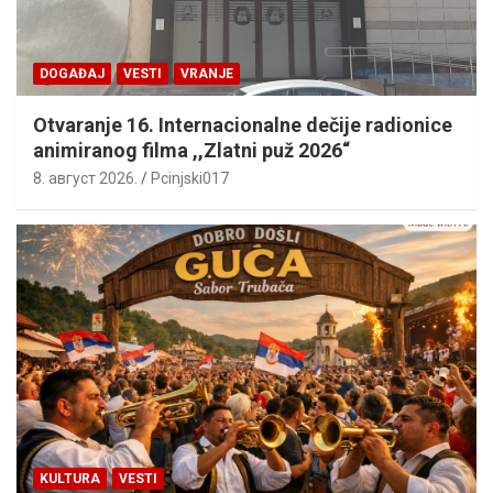
DOGAĐAJ
VESTI
VRANJE
Otvaranje 16. Internacionalne dečije radionice
animiranog filma ,,Zlatni puž 2026“
8. август 2026.
Pcinjski017
KULTURA
VESTI