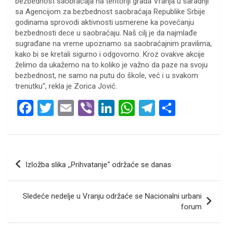
bezbednost saobraćaja na teritoriji grada Vranja u saradnji
sa Agencijom za bezbednost saobraćaja Republike Srbije
godinama sprovodi aktivnosti usmerene ka povećanju
bezbednosti dece u saobraćaju. Naš cilj je da najmlađe
sugrađane na vreme upoznamo sa saobraćajnim pravilima,
kako bi se kretali sigurno i odgovorno. Kroz ovakve akcije
želimo da ukažemo na to koliko je važno da paze na svoju
bezbednost, ne samo na putu do škole, već i u svakom
trenutku“, rekla je Zorica Jović.
F
T
E
Vi
Li
W
T
S
a
wi
m
b
n
h
el
h
ce
tt
ail
er
ke
at
e
ar
b
er
dI
s
gr
e
Кретање
Izložba slika ,,Prihvatanje“ održaće se danas
o
n
A
a
чланка
o
p
m
Sledeće nedelje u Vranju održaće se Nacionalni urbani
k
p
forum