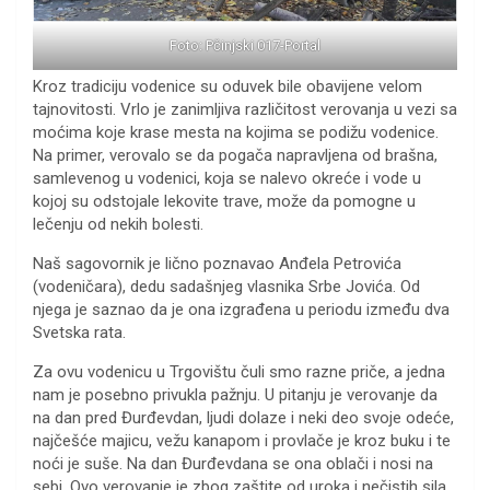
Foto: Pčinjski 017-Portal
Kroz tradiciju vodenice su oduvek bile obavijene velom
tajnovitosti. Vrlo je zanimljiva različitost verovanja u vezi sa
moćima koje krase mesta na kojima se podižu vodenice.
Na primer, verovalo se da pogača napravljena od brašna,
samlevenog u vodenici, koja se nalevo okreće i vode u
kojoj su odstojale lekovite trave, može da pomogne u
lečenju od nekih bolesti.
Naš sagovornik je lično poznavao Anđela Petrovića
(vodeničara), dedu sadašnjeg vlasnika Srbe Jovića. Od
njega je saznao da je ona izgrađena u periodu između dva
Svetska rata.
Za ovu vodenicu u Trgovištu čuli smo razne priče, a jedna
nam je posebno privukla pažnju. U pitanju je verovanje da
na dan pred Đurđevdan, ljudi dolaze i neki deo svoje odeće,
najčešće majicu, vežu kanapom i provlače je kroz buku i te
noći je suše. Na dan Đurđevdana se ona oblači i nosi na
sebi. Ovo verovanje je zbog zaštite od uroka i nečistih sila,