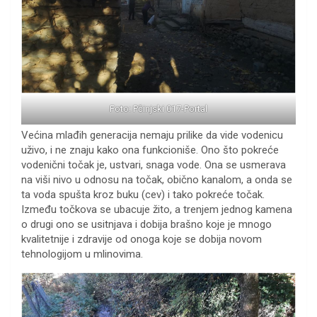
Foto: Pčinjski 017-Portal
Većina mlađih generacija nemaju prilike da vide vodenicu
uživo, i ne znaju kako ona funkcioniše. Ono što pokreće
vodenični točak je, ustvari, snaga vode. Ona se usmerava
na viši nivo u odnosu na točak, obično kanalom, a onda se
ta voda spušta kroz buku (cev) i tako pokreće točak.
Između točkova se ubacuje žito, a trenjem jednog kamena
o drugi ono se usitnjava i dobija brašno koje je mnogo
kvalitetnije i zdravije od onoga koje se dobija novom
tehnologijom u mlinovima.