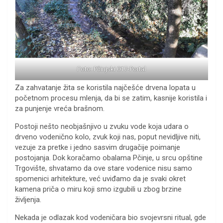
Foto: Pčinjski 017-Portal
Za zahvatanje žita se koristila najčešće drvena lopata u
početnom procesu mlenja, da bi se zatim, kasnije koristila i
za punjenje vreća brašnom.
Postoji nešto neobjašnjivo u zvuku vode koja udara o
drveno vodenično kolo, zvuk koji nas, poput nevidljive niti,
vezuje za pretke i jedno sasvim drugačije poimanje
postojanja. Dok koračamo obalama Pčinje, u srcu opštine
Trgovište, shvatamo da ove stare vodenice nisu samo
spomenici arhitekture, već uviđamo da je svaki okret
kamena priča o miru koji smo izgubili u zbog brzine
življenja.
Nekada je odlazak kod vodeničara bio svojevrsni ritual, gde