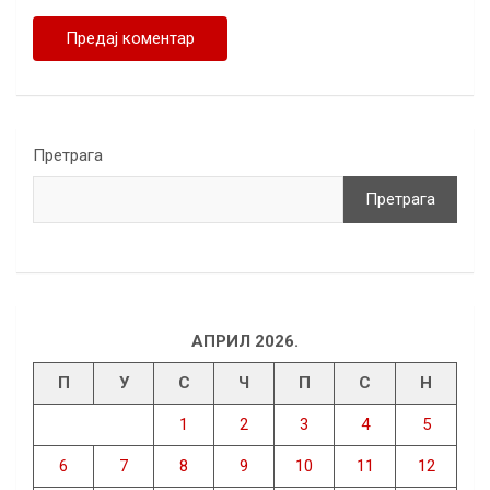
Претрага
Претрага
АПРИЛ 2026.
П
У
С
Ч
П
С
Н
1
2
3
4
5
6
7
8
9
10
11
12