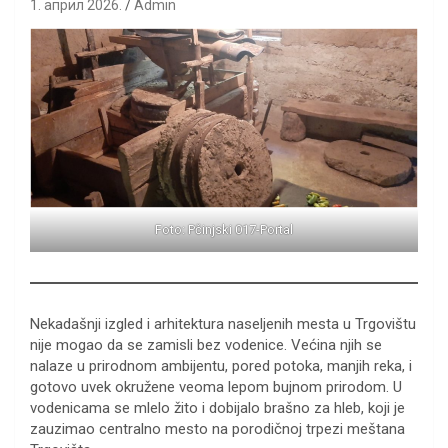
1. април 2026.
Admin
Foto: Pčinjski 017-Portal
Nekadašnji izgled i arhitektura naseljenih mesta u Trgovištu
nije mogao da se zamisli bez vodenice. Većina njih se
nalaze u prirodnom ambijentu, pored potoka, manjih reka, i
gotovo uvek okružene veoma lepom bujnom prirodom. U
vodenicama se mlelo žito i dobijalo brašno za hleb, koji je
zauzimao centralno mesto na porodičnoj trpezi meštana