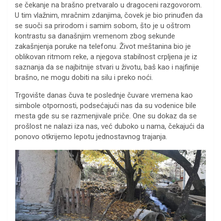
se čekanje na brašno pretvaralo u dragoceni razgovorom.
U tim vlažnim, mračnim zdanjima, čovek je bio prinuđen da
se suoči sa prirodom i samim sobom, što je u oštrom
kontrastu sa današnjim vremenom zbog sekunde
zakašnjenja poruke na telefonu. Život meštanina bio je
oblikovan ritmom reke, a njegova stabilnost crpljena je iz
saznanja da se najbitnije stvari u životu, baš kao i najfinije
brašno, ne mogu dobiti na silu i preko noći.
Trgovište danas čuva te poslednje čuvare vremena kao
simbole otpornosti, podsećajući nas da su vodenice bile
mesta gde su se razmenjivale priče. One su dokaz da se
prošlost ne nalazi iza nas, već duboko u nama, čekajući da
ponovo otkrijemo lepotu jednostavnog trajanja.