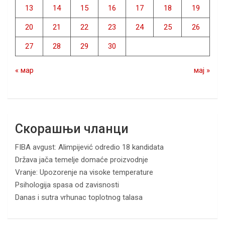
13
14
15
16
17
18
19
20
21
22
23
24
25
26
27
28
29
30
« мар
мај »
Скорашњи чланци
FIBA avgust: Alimpijević odredio 18 kandidata
Država jača temelje domaće proizvodnje
Vranje: Upozorenje na visoke temperature
Psihologija spasa od zavisnosti
Danas i sutra vrhunac toplotnog talasa