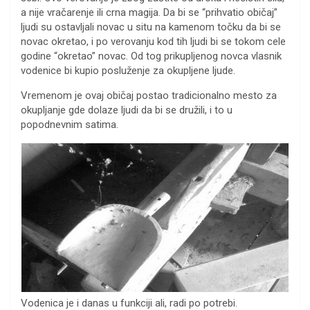
a nije vračarenje ili crna magija. Da bi se “prihvatio običaj”
ljudi su ostavljali novac u situ na kamenom točku da bi se
novac okretao, i po verovanju kod tih ljudi bi se tokom cele
godine “okretao” novac. Od tog prikupljenog novca vlasnik
vodenice bi kupio posluženje za okupljene ljude.
Vremenom je ovaj običaj postao tradicionalno mesto za
okupljanje gde dolaze ljudi da bi se družili, i to u
popodnevnim satima.
Vodenica je i danas u funkciji ali, radi po potrebi.