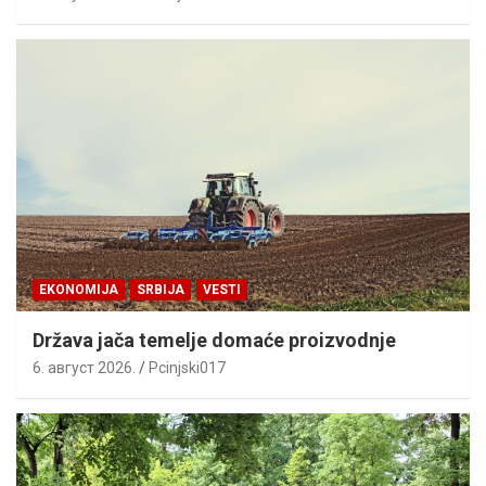
EKONOMIJA
SRBIJA
VESTI
Država jača temelje domaće proizvodnje
6. август 2026.
Pcinjski017