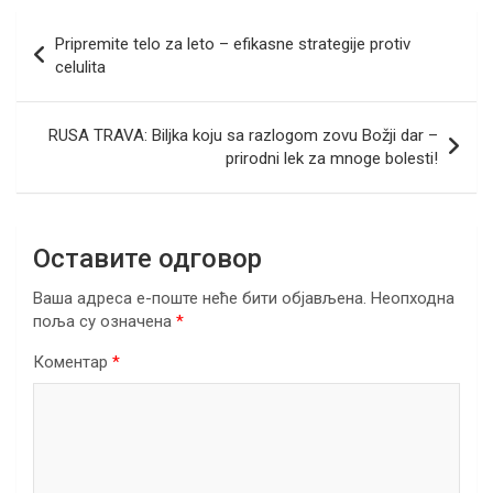
b
er
dI
s
gr
e
Кретање
Pripremite telo za leto – efikasne strategije protiv
o
n
A
a
чланка
celulita
o
p
m
k
p
RUSA TRAVA: Biljka koju sa razlogom zovu Božji dar –
prirodni lek za mnoge bolesti!
Оставите одговор
Ваша адреса е-поште неће бити објављена.
Неопходна
поља су означена
*
Коментар
*