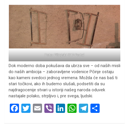
Foto: Pčinjski 017-Portal
Dok moderno doba pokušava da ubrza sve – od naših misli
do naših ambicija – zaboravljene vodenice Pčinje ostaju
kao kameni svedoci jednog vremena. Možda će nas baš ti
stari točkovi, ako ih budemo slušali, podsetiti da su
najdragocenije stvari u istoriji našeg naroda oduvek
nastajale polako, strpljivo i, pre svega, ljudski.
F
T
E
Vi
Li
W
T
S
a
wi
m
b
n
h
el
h
ce
tt
ail
er
ke
at
e
ar