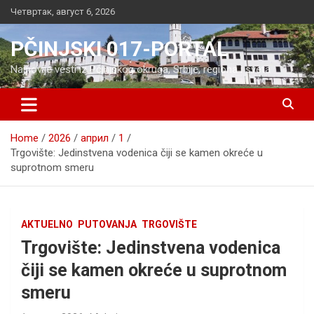
Skip
Четвртак, август 6, 2026
to
content
PČINJSKI 017-PORTAL
Najnovije vesti iz Pčinjskog okruga, Srbije, regiona i sveta
Home
2026
април
1
Trgovište: Jedinstvena vodenica čiji se kamen okreće u
suprotnom smeru
AKTUELNO
PUTOVANJA
TRGOVIŠTE
Trgovište: Jedinstvena vodenica
čiji se kamen okreće u suprotnom
smeru