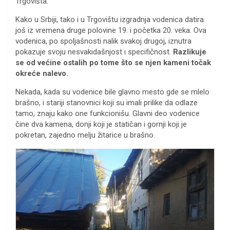
Trgovišta.
Kako u Srbiji, tako i u Trgovištu izgradnja vodenica datira
još iz vremena druge polovine 19. i početka 20. veka. Ova
vodenica, po spoljašnosti nalik svakoj drugoj, iznutra
pokazuje svoju nesvakidašnjost i specifičnost.
Razlikuje
se od ve
ć
ine ostalih po tome
š
to se njen kameni to
č
ak
okre
ć
e nalevo.
Nekada, kada su vodenice bile glavno mesto gde se mlelo
brašno, i stariji stanovnici koji su imali prilike da odlaze
tamo, znaju kako one funkcionišu. Glavni deo vodenice
čine dva kamena, donji koji je statičan i gornji koji je
pokretan, zajedno melju žitarice u brašno.