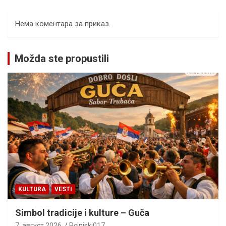
Нема коментара за приказ.
Možda ste propustili
KULTURA
VESTI
Simbol tradicije i kulture – Guča
7. август 2026.
Pcinjski017