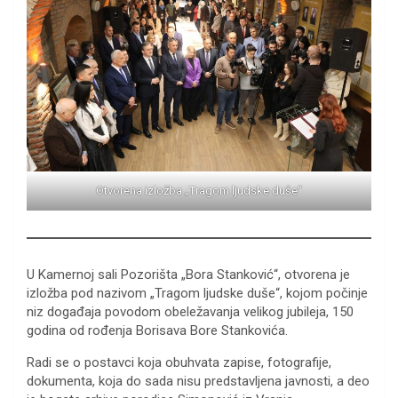
Otvorena izložba „Tragom ljudske duše“
U Kamernoj sali Pozorišta „Bora Stanković“, otvorena je
izložba pod nazivom „Tragom ljudske duše“, kojom počinje
niz događaja povodom obeležavanja velikog jubileja, 150
godina od rođenja Borisava Bore Stankovića.
Radi se o postavci koja obuhvata zapise, fotografije,
dokumenta, koja do sada nisu predstavljena javnosti, a deo