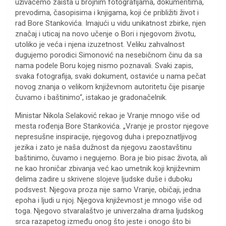
uživaćemo zaista u brojnim fotografijama, dokumentima,
prevodima, časopisima i knjigama, koji će približiti život i
rad Bore Stankovića. Imajući u vidu unikatnost zbirke, njen
značaj i uticaj na novo učenje o Bori i njegovom životu,
utoliko je veća i njena izuzetnost. Veliku zahvalnost
dugujemo porodici Simonović na nesebičnom činu da sa
nama podele Boru kojeg nismo poznavali. Svaki zapis,
svaka fotografija, svaki dokument, ostaviće u nama pečat
novog znanja o velikom književnom autoritetu čije pisanje
čuvamo i baštinimo“, istakao je gradonačelnik.
Ministar Nikola Selaković rekao je Vranje mnogo više od
mesta rođenja Bore Stankovića. „Vranje je prostor njegove
nepresušne inspiracije, njegovog duha i prepoznatljivog
jezika i zato je naša dužnost da njegovu zaostavštinu
baštinimo, čuvamo i negujemo. Bora je bio pisac života, ali
ne kao hroničar zbivanja već kao umetnik koji književnim
delima zadire u skrivene slojeve ljudske duše i duboku
podsvest. Njegova proza nije samo Vranje, običaji, jedna
epoha i ljudi u njoj. Njegova književnost je mnogo više od
toga. Njegovo stvaralaštvo je univerzalna drama ljudskog
srca razapetog između onog što jeste i onogo što bi