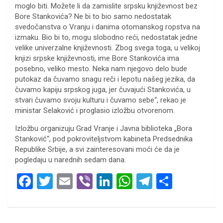
moglo biti. Možete li da zamislite srpsku književnost bez
Bore Stankovića? Ne bi to bio samo nedostatak
svedočanstva o Vranju i danima otomanskog ropstva na
izmaku. Bio bi to, mogu slobodno reći, nedostatak jedne
velike univerzalne književnosti. Zbog svega toga, u velikoj
knjizi srpske književnosti, ime Bore Stankovića ima
posebno, veliko mesto. Neka nam njegovo delo bude
putokaz da čuvamo snagu reči i lepotu našeg jezika, da
čuvamo kapiju srpskog juga, jer čuvajući Stankovića, u
stvari čuvamo svoju kulturu i čuvamo sebe“, rekao je
ministar Selaković i proglasio izložbu otvorenom.
Izložbu organizuju Grad Vranje i Javna biblioteka „Bora
Stanković“, pod pokroviteljstvom kabineta Predsednika
Republike Srbije, a svi zainteresovani moći će da je
pogledaju u narednih sedam dana.
F
T
E
Vi
Li
W
T
S
a
wi
m
b
n
h
el
h
ce
tt
ail
er
ke
at
e
ar