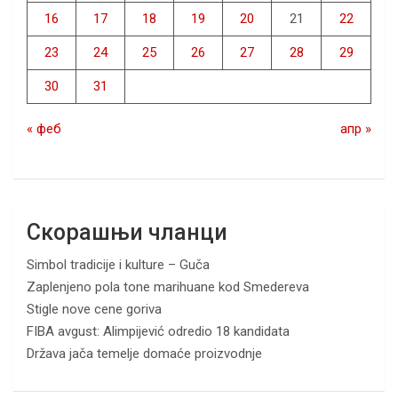
16
17
18
19
20
21
22
23
24
25
26
27
28
29
30
31
« феб
апр »
Скорашњи чланци
Simbol tradicije i kulture – Guča
Zaplenjeno pola tone marihuane kod Smedereva
Stigle nove cene goriva
FIBA avgust: Alimpijević odredio 18 kandidata
Država jača temelje domaće proizvodnje