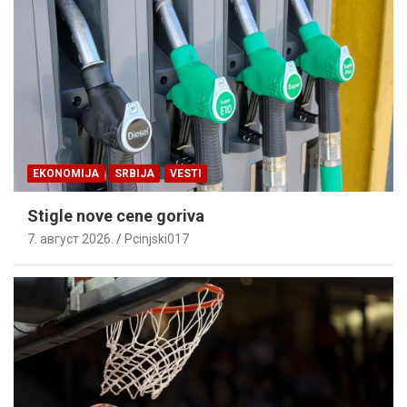
EKONOMIJA
SRBIJA
VESTI
Stigle nove cene goriva
7. август 2026.
Pcinjski017