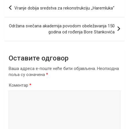
b
er
dI
s
gr
e
Кретање
Vranje dobija sredstva za rekonstrukciju ,,Haremluka“
o
n
A
a
чланка
o
p
m
Održana svečana akademija povodom obeležavanja 150
k
p
godina od rođenja Bore Stankovića
Оставите одговор
Ваша адреса е-поште неће бити објављена.
Неопходна
поља су означена
*
Коментар
*