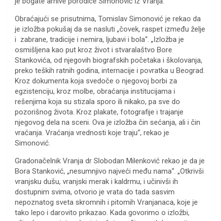
je bogate arhive porodice Simonović iz Vranja.
Obraćajući se prisutnima, Tomislav Simonović je rekao da
je izložba pokušaj da se nasluti „čovek, raspet između želje
i zabrane, tradicije i nemira, ljubavi i bola“. „Izložba je
osmišljena kao put kroz život i stvaralaštvo Bore
Stankovića, od njegovih biografskih početaka i školovanja,
preko teških ratnih godina, internacije i povratka u Beograd.
Kroz dokumenta koja svedoče o njegovoj borbi za
egzistenciju, kroz molbe, obraćanja institucijama i
rešenjima koja su stizala sporo ili nikako, pa sve do
pozorišnog života. Kroz plakate, fotografije i trajanje
njegovog dela na sceni. Ova je izložba čin sećanja, ali i čin
vraćanja. Vraćanja vrednosti koje traju“, rekao je
Simonović.
Gradonačelnik Vranja dr Slobodan Milenković rekao je da je
Bora Stanković, „nesumnjivo najveći među nama“. „Otkrivši
vranjsku dušu, vranjski merak i kaldrmu, i učinivši ih
dostupnim svima, otvorio je vrata do tada sasvim
nepoznatog sveta skromnih i pitomih Vranjanaca, koje je
tako lepo i darovito prikazao. Kada govorimo o izložbi,