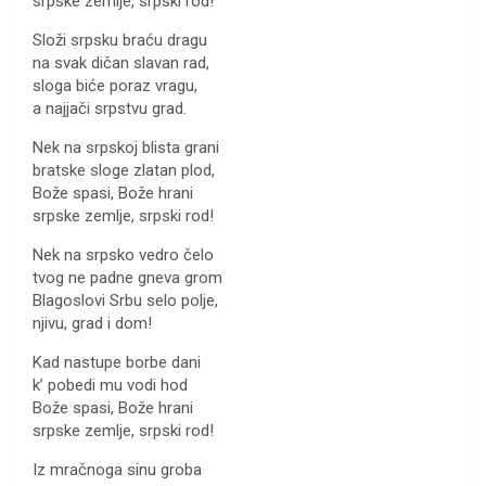
srpske zemlje, srpski rod!
Složi srpsku braću dragu
na svak dičan slavan rad,
sloga biće poraz vragu,
a najjači srpstvu grad.
Nek na srpskoj blista grani
bratske sloge zlatan plod,
Bože spasi, Bože hrani
srpske zemlje, srpski rod!
Nek na srpsko vedro čelo
tvog ne padne gneva grom
Blagoslovi Srbu selo polje,
njivu, grad i dom!
Kad nastupe borbe dani
k’ pobedi mu vodi hod
Bože spasi, Bože hrani
srpske zemlje, srpski rod!
Iz mračnoga sinu groba