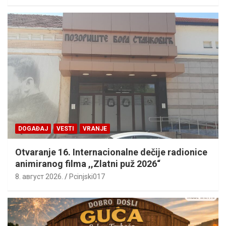
DOGAĐAJ
VESTI
VRANJE
Otvaranje 16. Internacionalne dečije radionice
animiranog filma ,,Zlatni puž 2026“
8. август 2026.
Pcinjski017