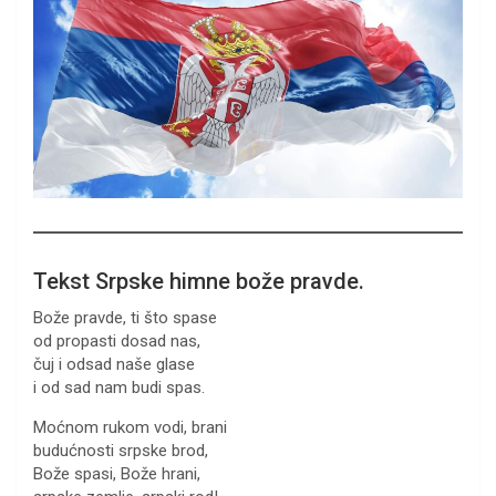
Tekst Srpske himne bože pravde.
Bože pravde, ti što spase
od propasti dosad nas,
čuj i odsad naše glase
i od sad nam budi spas.
Moćnom rukom vodi, brani
budućnosti srpske brod,
Bože spasi, Bože hrani,