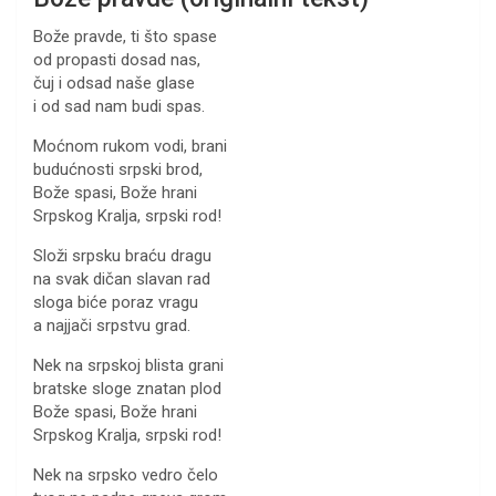
Bože pravde, ti što spase
od propasti dosad nas,
čuj i odsad naše glase
i od sad nam budi spas.
Moćnom rukom vodi, brani
budućnosti srpski brod,
Bože spasi, Bože hrani
Srpskog Kralja, srpski rod!
Složi srpsku braću dragu
na svak dičan slavan rad
sloga biće poraz vragu
a najjači srpstvu grad.
Nek na srpskoj blista grani
bratske sloge znatan plod
Bože spasi, Bože hrani
Srpskog Kralja, srpski rod!
Nek na srpsko vedro čelo