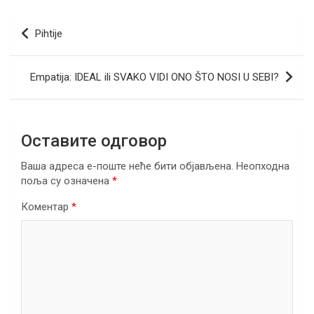
ce
tt
ail
er
ke
at
e
ar
b
er
dI
s
gr
e
Кретање
Pihtije
o
n
A
a
чланка
o
p
m
Empatija: IDEAL ili SVAKO VIDI ONO ŠTO NOSI U SEBI?
k
p
Оставите одговор
Ваша адреса е-поште неће бити објављена.
Неопходна
поља су означена
*
Коментар
*