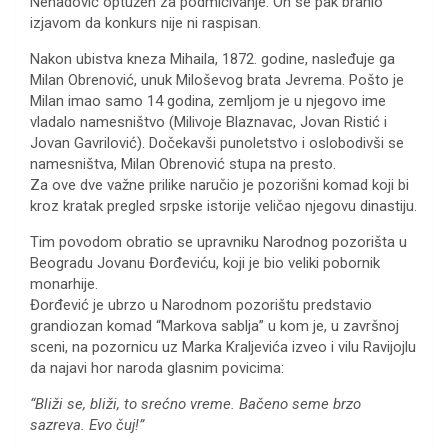
Nenadović optužen za podmićivanje. On se pak branio
izjavom da konkurs nije ni raspisan.
Nakon ubistva kneza Mihaila, 1872. godine, nasleđuje ga
Milan Obrenović, unuk Miloševog brata Jevrema. Pošto je
Milan imao samo 14 godina, zemljom je u njegovo ime
vladalo namesništvo (Milivoje Blaznavac, Jovan Ristić i
Jovan Gavrilović). Dočekavši punoletstvo i oslobodivši se
namesništva, Milan Obrenović stupa na presto.
Za ove dve važne prilike naručio je pozorišni komad koji bi
kroz kratak pregled srpske istorije veličao njegovu dinastiju.
Tim povodom obratio se upravniku Narodnog pozorišta u
Beogradu Jovanu Đorđeviću, koji je bio veliki pobornik
monarhije.
Đorđević je ubrzo u Narodnom pozorištu predstavio
grandiozan komad “Markova sablja” u kom je, u završnoj
sceni, na pozornicu uz Marka Kraljevića izveo i vilu Ravijojlu
da najavi hor naroda glasnim povicima:
“Bliži se, bliži, to srećno vreme. Bačeno seme brzo
sazreva. Evo čuj!”