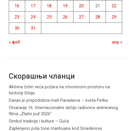
16
17
18
19
20
21
22
23
24
25
26
27
28
29
30
31
« феб
апр »
Скорашњи чланци
Aktivna četiri veća požara na otvorenom prostoru na
teritoriji Srbije
Danas je prepodobna mati Paraskeva – sveta Petka
Otvaranje 16. Internacionalne dečije radionice animiranog
filma ,,Zlatni puž 2026“
Simbol tradicije i kulture – Guča
Zaplenjeno pola tone marihuane kod Smedereva