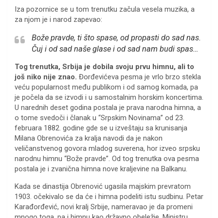
Iza pozornice se u tom trenutku začula vesela muzika, a
za njom je i narod zapevao:
Bože pravde, ti što spase, od propasti do sad nas.
Čuj i od sad naše glase i od sad nam budi
spas…
Tog trenutka, Srbija je dobila svoju prvu himnu, ali to
još niko nije znao.
Đorđevićeva pesma je vrlo brzo stekla
veću popularnost među publikom i od samog komada, pa
je počela da se izvodi i u samostalnim horskim koncertima.
U narednih deset godina postala je prava narodna himna, a
o tome svedoči i članak u “Srpskim Novinama” od 23.
februara 1882. godine gde se u izveštaju sa krunisanja
Milana Obrenovića za kralja navodi da je nakon
veličanstvenog govora mladog suverena, hor izveo srpsku
narodnu himnu “Bože pravde”. Od tog trenutka ova pesma
postala je i zvanična himna nove kraljevine na Balkanu.
Kada se dinastija Obrenović ugasila majskim prevratom
1903. očekivalo se da će i himna podeliti istu sudbinu. Petar
Karađorđević, novi kralj Srbije, nameravao je da promeni
mnogo toga, pa i himnu kao državno obeležje. Ministru