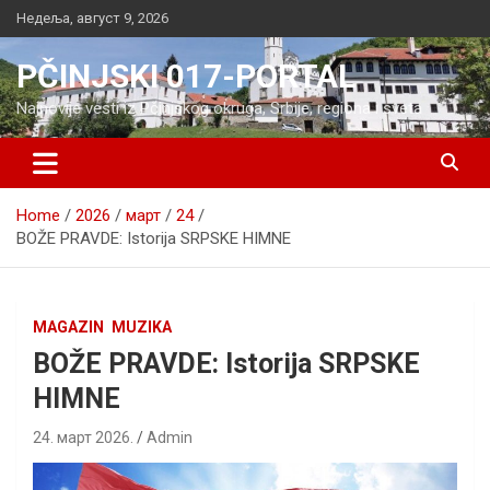
Skip
Недеља, август 9, 2026
to
content
PČINJSKI 017-PORTAL
Najnovije vesti iz Pčinjskog okruga, Srbije, regiona i sveta
Home
2026
март
24
BOŽE PRAVDE: Istorija SRPSKE HIMNE
MAGAZIN
MUZIKA
BOŽE PRAVDE: Istorija SRPSKE
HIMNE
24. март 2026.
Admin