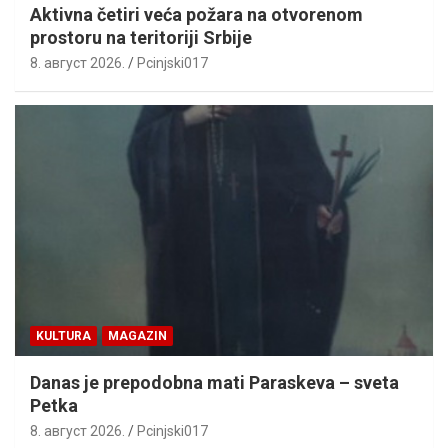
Aktivna četiri veća požara na otvorenom
prostoru na teritoriji Srbije
8. август 2026.
Pcinjski017
KULTURA
MAGAZIN
Danas je prepodobna mati Paraskeva – sveta
Petka
8. август 2026.
Pcinjski017