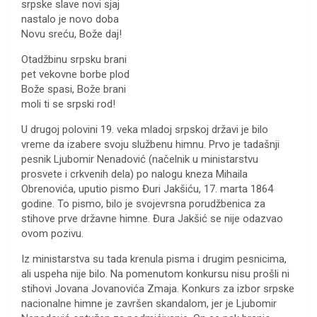
srpske slave novi sjaj
nastalo je novo doba
Novu sreću, Bože daj!
Otadžbinu srpsku brani
pet vekovne borbe plod
Bože spasi, Bože brani
moli ti se srpski rod!
U drugoj polovini 19. veka mladoj srpskoj državi je bilo
vreme da izabere svoju službenu himnu. Prvo je tadašnji
pesnik Ljubomir Nenadović (načelnik u ministarstvu
prosvete i crkvenih dela) po nalogu kneza Mihaila
Obrenovića, uputio pismo Đuri Jakšiću, 17. marta 1864
godine. To pismo, bilo je svojevrsna porudžbenica za
stihove prve državne himne. Đura Jakšić se nije odazvao
ovom pozivu.
Iz ministarstva su tada krenula pisma i drugim pesnicima,
ali uspeha nije bilo. Na pomenutom konkursu nisu prošli ni
stihovi Jovana Jovanovića Zmaja. Konkurs za izbor srpske
nacionalne himne je završen skandalom, jer je Ljubomir