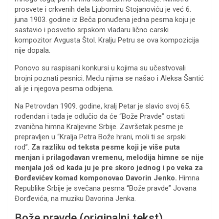
prosvete i crkvenih dela Ljubomiru Stojanoviću je već 6.
juna 1903. godine iz Beča ponuđena jedna pesma koju je
sastavio i posvetio srpskom vladaru lično carski
kompozitor Avgusta Štol. Kralju Petru se ova kompozicija
nije dopala.
Ponovo su raspisani konkursi u kojima su učestvovali
brojni poznati pesnici. Među njima se našao i Aleksa Šantić
ali je i njegova pesma odbijena.
Na Petrovdan 1909. godine, kralj Petar je slavio svoj 65.
rođendan i tada je odlučio da će “Bože Pravde” ostati
zvanična himna Kraljevine Srbije. Završetak pesme je
prepravljen u “Kralja Petra Bože hrani, moli ti se srpski
rod”.
Za razliku od teksta pesme koji je više puta
menjan i prilagođavan vremenu, melodija himne se nije
menjala još od kada ju je pre skoro jednog i po veka za
Đorđevićev komad komponovao Davorin Jenko.
Himna
Republike Srbije je svečana pesma “Bože pravde” Jovana
Đorđevića, na muziku Davorina Jenka.
Bože pravde (originalni tekst)