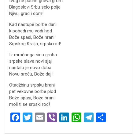
tvog ne padne gneva grom
Blagoslovi Srbu selo polje
Njivu, grad i dom!
Kad nastupe borbe dani
k pobedi mu vodi hod
Bože spasi, Bože hrani
Srpskog Kralja, srpski rod!
Iz mračnoga sinu groba
srpske slave novi sjaj
nastalo je novo doba
Novu sreću, Bože daj!
Otadžbinu srpsku brani
pet vekovne borbe plod
Bože spasi, Bože brani
moli ti se srpski rod!
F
T
E
Vi
Li
W
T
S
a
wi
m
b
n
h
el
h