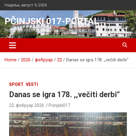
Skip
Недеља, август 9, 2026
to
content
PČINJSKI 017-PORTAL
Najnovije vesti iz Pčinjskog okruga, Srbije, regiona i sveta
Home
2026
фебруар
22
Danas se igra 178. ,,večiti derbi“
SPORT
VESTI
Danas se igra 178. ,,večiti derbi“
22. фебруар 2026.
Pcinjski017