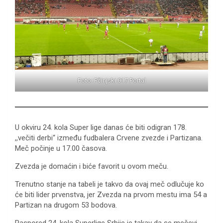
Foto: Pčinjski 017 Portal
U okviru 24. kola Super lige danas će biti odigran 178.
,,večiti derbi“ između fudbalera Crvene zvezde i Partizana.
Meč počinje u 17.00 časova.
Zvezda je domaćin i biće favorit u ovom meču.
Trenutno stanje na tabeli je takvo da ovaj meč odlučuje ko
će biti lider prvenstva, jer Zvezda na prvom mestu ima 54 a
Partizan na drugom 53 bodova.