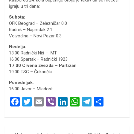
Raspored 24. kola Superlige Srbije je takav da se mečevi
igraju u tri dana:
Subota:
OFK Beograd – Železničar 0:0
Radnik – Napredak 2:1
Vojvodina – Novi Pazar 0:3
Nedelja:
13.00 Radnički Niš – IMT
16.00 Spartak – Radnički 1923
17.00 Crvena zvezda – Partizan
19.00 TSC – Čukarički
Ponedeljak:
16.00 Javor – Mladost
F
T
E
Vi
Li
W
T
S
a
wi
m
b
n
h
el
h
ce
tt
ail
er
ke
at
e
ar
b
er
dI
s
gr
e
Кретање