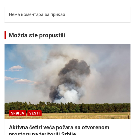
Нема коментара за приказ.
Možda ste propustili
SRBIJA
VESTI
Aktivna četiri veća požara na otvorenom
prostoru na teritoriji Srbije