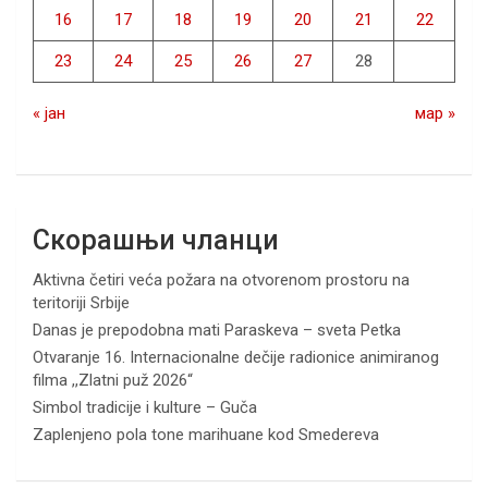
16
17
18
19
20
21
22
23
24
25
26
27
28
« јан
мар »
Скорашњи чланци
Aktivna četiri veća požara na otvorenom prostoru na
teritoriji Srbije
Danas je prepodobna mati Paraskeva – sveta Petka
Otvaranje 16. Internacionalne dečije radionice animiranog
filma ,,Zlatni puž 2026“
Simbol tradicije i kulture – Guča
Zaplenjeno pola tone marihuane kod Smedereva