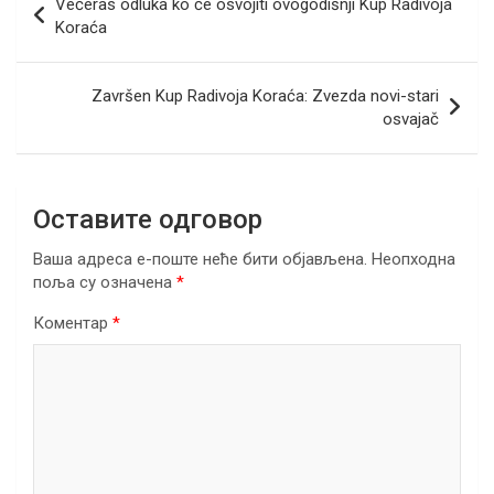
Večeras odluka ko će osvojiti ovogodišnji Kup Radivoja
o
n
A
a
чланка
Koraća
o
p
m
k
p
Završen Kup Radivoja Koraća: Zvezda novi-stari
osvajač
Оставите одговор
Ваша адреса е-поште неће бити објављена.
Неопходна
поља су означена
*
Коментар
*