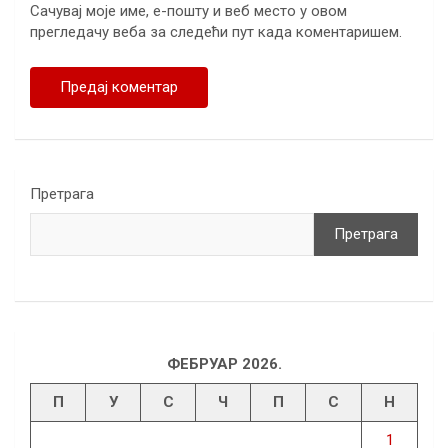
Сачувај моје име, е-пошту и веб место у овом
прегледачу веба за следећи пут када коментаришем.
Претрага
Претрага
ФЕБРУАР 2026.
П
У
С
Ч
П
С
Н
1