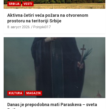
SRBIJA
VESTI
Aktivna četiri veća požara na otvorenom
prostoru na teritoriji Srbije
8. август 2026.
Pcinjski017
KULTURA
MAGAZIN
Danas je prepodobna mati Paraskeva – sveta