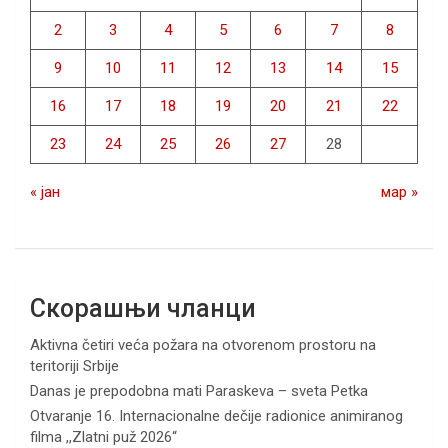
2
3
4
5
6
7
8
9
10
11
12
13
14
15
16
17
18
19
20
21
22
23
24
25
26
27
28
« јан
мар »
Скорашњи чланци
Aktivna četiri veća požara na otvorenom prostoru na
teritoriji Srbije
Danas je prepodobna mati Paraskeva – sveta Petka
Otvaranje 16. Internacionalne dečije radionice animiranog
filma ,,Zlatni puž 2026“