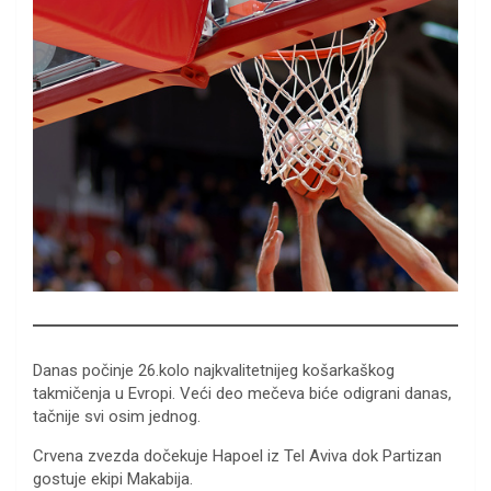
Danas počinje 26.kolo najkvalitetnijeg košarkaškog
takmičenja u Evropi. Veći deo mečeva biće odigrani danas,
tačnije svi osim jednog.
Crvena zvezda dočekuje Hapoel iz Tel Aviva dok Partizan
gostuje ekipi Makabija.