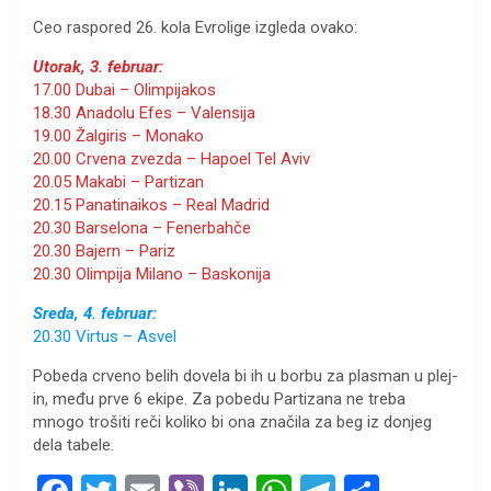
Ceo raspored 26. kola Evrolige izgleda ovako:
Utorak, 3. februar:
17.00 Dubai – Olimpijakos
18.30 Anadolu Efes – Valensija
19.00 Žalgiris – Monako
20.00 Crvena zvezda – Hapoel Tel Aviv
20.05 Makabi – Partizan
20.15 Panatinaikos – Real Madrid
20.30 Barselona – Fenerbahče
20.30 Bajern – Pariz
20.30 Olimpija Milano – Baskonija
Sreda, 4. februar:
20.30 Virtus – Asvel
Pobeda crveno belih dovela bi ih u borbu za plasman u plej-
in, među prve 6 ekipe. Za pobedu Partizana ne treba
mnogo trošiti reči koliko bi ona značila za beg iz donjeg
dela tabele.