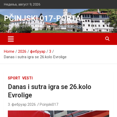
Skip
Недеља, август 9, 2026
to
content
PČINJSKI 017-PORTAL
Najnovije vesti iz Pčinjskog okruga, Srbije, regiona i sveta
Home
2026
фебруар
3
Danas i sutra igra se 26.kolo Evrolige
SPORT
VESTI
Danas i sutra igra se 26.kolo
Evrolige
3. фебруар 2026.
Pcinjski017