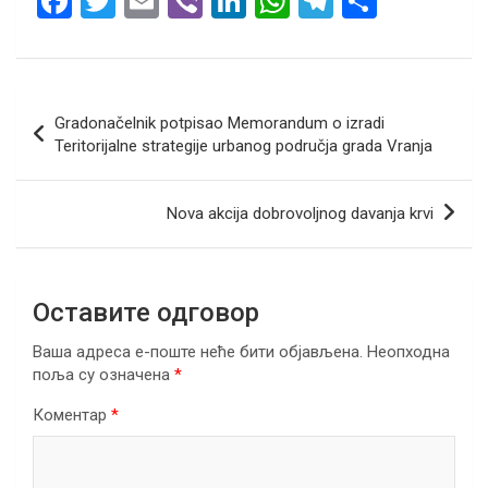
F
T
E
Vi
Li
W
T
S
a
wi
m
b
n
h
el
h
ce
tt
ail
er
ke
at
e
ar
b
er
dI
s
gr
e
Кретање
Gradonačelnik potpisao Memorandum o izradi
o
n
A
a
чланка
Teritorijalne strategije urbanog područja grada Vranja
o
p
m
k
p
Nova akcija dobrovoljnog davanja krvi
Оставите одговор
Ваша адреса е-поште неће бити објављена.
Неопходна
поља су означена
*
Коментар
*