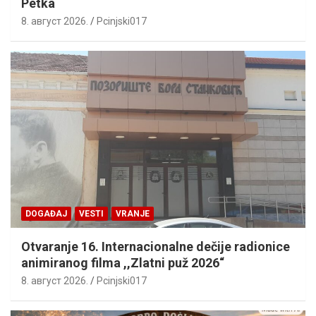
Petka
8. август 2026.
Pcinjski017
DOGAĐAJ
VESTI
VRANJE
Otvaranje 16. Internacionalne dečije radionice
animiranog filma ,,Zlatni puž 2026“
8. август 2026.
Pcinjski017