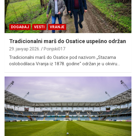
DOGAĐAJ
VESTI
VRANJE
Tradicionalni marš do Osatice uspešno održan
29. јануар 2026.
Pcinjski017
Tradicionalni marš do Osatice pod nazivom „Stazama
oslobodilaca Vranja iz 1878. godine“ održan je u okviru…