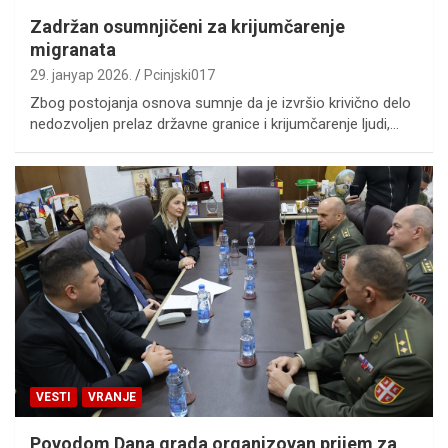
Zadržan osumnjičeni za krijumčarenje
migranata
29. јануар 2026.
Pcinjski017
Zbog postojanja osnova sumnje da je izvršio krivično delo
nedozvolјen prelaz državne granice i krijumčarenje lјudi,…
VESTI
VRANJE
Povodom Dana grada organizovan prijem za