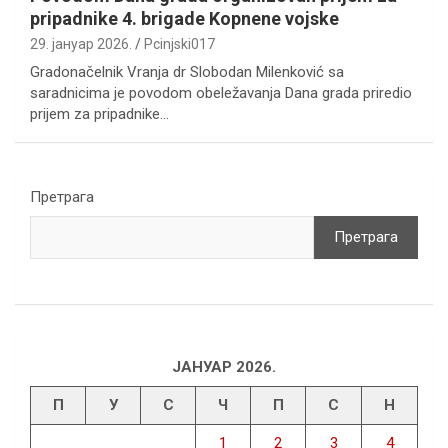
pripadnike 4. brigade Kopnene vojske
29. јануар 2026.
Pcinjski017
Gradonačelnik Vranja dr Slobodan Milenković sa
saradnicima je povodom obeležavanja Dana grada priredio
prijem za pripadnike…
Претрага
Претрага
ЈАНУАР 2026.
П
У
С
Ч
П
С
Н
1
2
3
4