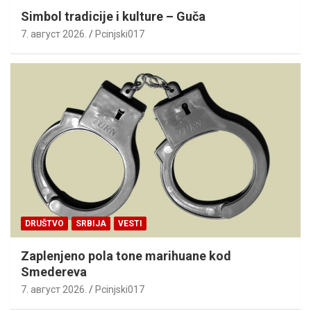
Simbol tradicije i kulture – Guča
7. август 2026.
Pcinjski017
DRUŠTVO
SRBIJA
VESTI
Zaplenjeno pola tone marihuane kod
Smedereva
7. август 2026.
Pcinjski017