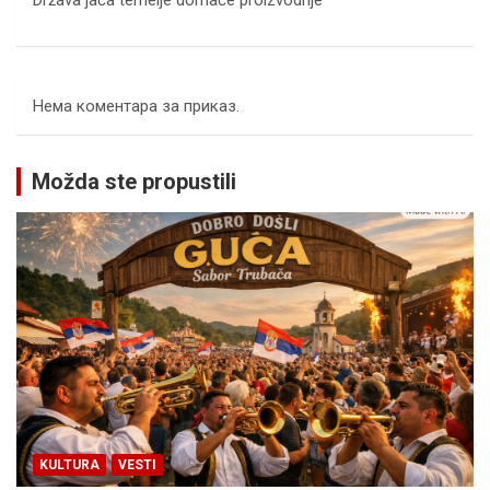
Država jača temelje domaće proizvodnje
Нема коментара за приказ.
Možda ste propustili
KULTURA
VESTI