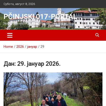
Skip
Субота, август 8, 2026
to
content
PČINJSKI 017-PORTAL
Najnovije vesti iz Pčinjskog okruga, Srbije, regiona i sveta
Home
2026
јануар
29
Дан:
29. јануар 2026.