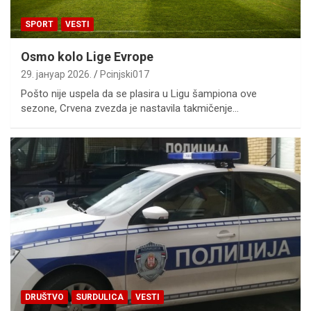
SPORT
VESTI
Osmo kolo Lige Evrope
29. јануар 2026.
Pcinjski017
Pošto nije uspela da se plasira u Ligu šampiona ove
sezone, Crvena zvezda je nastavila takmičenje…
DRUŠTVO
SURDULICA
VESTI