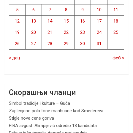
5
6
7
8
9
10
11
12
13
14
15
16
17
18
19
20
21
22
23
24
25
26
27
28
29
30
31
« дец
феб »
Скорашњи чланци
Simbol tradicije i kulture – Guča
Zaplenjeno pola tone marihuane kod Smedereva
Stigle nove cene goriva
FIBA avgust: Alimpijević odredio 18 kandidata