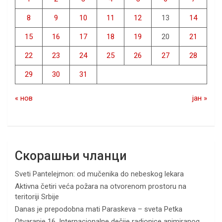
8
9
10
11
12
13
14
15
16
17
18
19
20
21
22
23
24
25
26
27
28
29
30
31
« нов
јан »
Скорашњи чланци
Sveti Pantelejmon: od mučenika do nebeskog lekara
Aktivna četiri veća požara na otvorenom prostoru na
teritoriji Srbije
Danas je prepodobna mati Paraskeva – sveta Petka
Otvaranje 16. Internacionalne dečije radionice animiranog