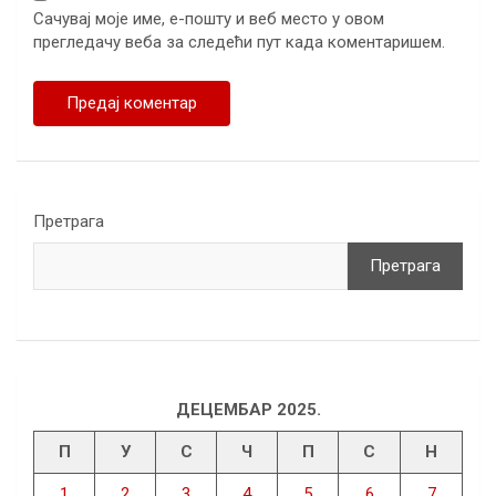
Сачувај моје име, е-пошту и веб место у овом
прегледачу веба за следећи пут када коментаришем.
Претрага
Претрага
ДЕЦЕМБАР 2025.
П
У
С
Ч
П
С
Н
1
2
3
4
5
6
7