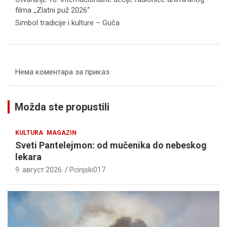
filma ,,Zlatni puž 2026“
Simbol tradicije i kulture – Guča
Нема коментара за приказ.
Možda ste propustili
KULTURA
MAGAZIN
Sveti Pantelejmon: od mučenika do nebeskog
lekara
9. август 2026.
Pcinjski017