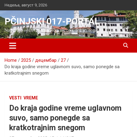
Skip
Недеља, август 9, 2026
to
content
PČINJSKI 017-PORTAL
Najnovije vesti iz Pčinjskog okruga, Srbije, regiona i sveta
Home
2025
децембар
27
Do kraja godine vreme uglavnom suvo, samo ponegde sa
kratkotrajnim snegom
VESTI
VREME
Do kraja godine vreme uglavnom
suvo, samo ponegde sa
kratkotrajnim snegom