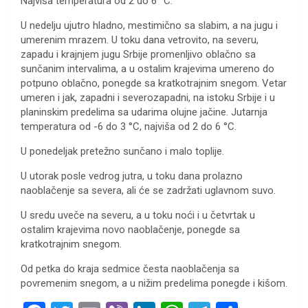
Najviša temperatura od 2 do 6 °C.
U nedelju ujutro hladno, mestimično sa slabim, a na jugu i
umerenim mrazem. U toku dana vetrovito, na severu,
zapadu i krajnjem jugu Srbije promenljivo oblačno sa
sunčanim intervalima, a u ostalim krajevima umereno do
potpuno oblačno, ponegde sa kratkotrajnim snegom. Vetar
umeren i jak, zapadni i severozapadni, na istoku Srbije i u
planinskim predelima sa udarima olujne jačine. Jutarnja
temperatura od -6 do 3 °C, najviša od 2 do 6 °C.
U ponedeljak pretežno sunčano i malo toplije.
U utorak posle vedrog jutra, u toku dana prolazno
naoblačenje sa severa, ali će se zadržati uglavnom suvo.
U sredu uveče na severu, a u toku noći i u četvrtak u
ostalim krajevima novo naoblačenje, ponegde sa
kratkotrajnim snegom.
Od petka do kraja sedmice česta naoblačenja sa
povremenim snegom, a u nižim predelima ponegde i kišom.