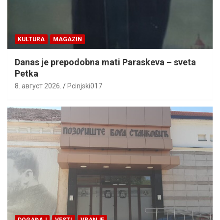
KULTURA
MAGAZIN
Danas je prepodobna mati Paraskeva – sveta
Petka
8. август 2026.
Pcinjski017
DOGAĐAJ
VESTI
VRANJE