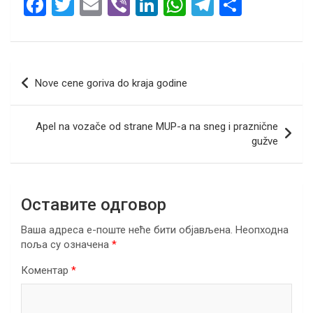
F
T
E
Vi
Li
W
T
S
a
wi
m
b
n
h
el
h
ce
tt
ail
er
ke
at
e
ar
b
er
dI
s
gr
e
Кретање
Nove cene goriva do kraja godine
o
n
A
a
чланка
o
p
m
Apel na vozače od strane MUP-a na sneg i praznične
k
p
gužve
Оставите одговор
Ваша адреса е-поште неће бити објављена.
Неопходна
поља су означена
*
Коментар
*