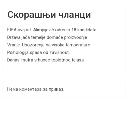
Скорашњи чланци
FIBA avgust: Alimpijević odredio 18 kandidata
Država jača temelje domaće proizvodnje
Vranje: Upozorenje na visoke temperature
Psihologija spasa od zavisnosti
Danas i sutra vrhunac toplotnog talasa
Нема коментара за приказ.