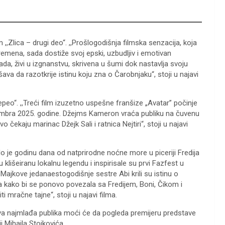
,Zlica – drugi deo“. ,,Prošlogodišnja filmska senzacija, koja
remena, sada dostiže svoj epski, uzbudljiv i emotivan
a, živi u izgnanstvu, skrivena u šumi dok nastavlja svoju
ava da razotkrije istinu koju zna o Čarobnjaku“, stoji u najavi
epeo“. ,,Treći film izuzetno uspešne franšize „Avatar” počinje
embra 2025. godine. Džejms Kameron vraća publiku na čuvenu
čekaju marinac Džejk Sali i ratnica Nejtiri“, stoji u najavi
šlo je godinu dana od natprirodne noćne more u piceriji Fredija
lišeiranu lokalnu legendu i inspirisale su prvi Fazfest u
 Majkove jedanaestogodišnje sestre Abi krili su istinu o
rala kako bi se ponovo povezala sa Fredijem, Boni, Čikom i
ti mračne tajne“, stoji u najavi filma.
va najmlađa publika moći će da pogleda premijeru predstave
ji Mihajla Stojkovića.