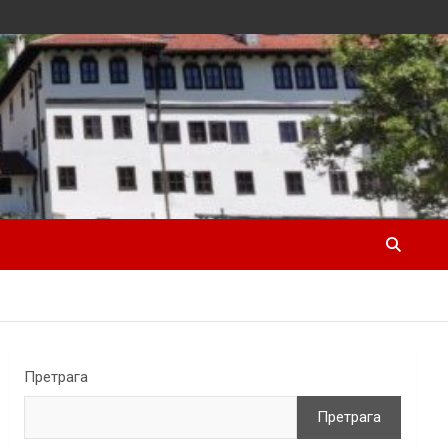
Претрага
Претрага