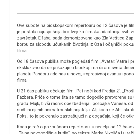
Ove subote na bioskopskom repertoaru od 12 časova je film ,
je postala najuspešnija brodvejska filmska adaptacija svih v
završetak. Elfaba, sada demonizovana kao Zla Veštica Zapad
borbu za slobodu ućutkanih životinja iz Oza i očajnički pokuš
filma.
Od 18 časova publika može pogledati film ,,Avatar: Vatra i p
ekskluzivno da se prikazuje u bioskopima širom sveta dec
planetu Pandoru gde nas u novoj, impresivnoj avanturi ponovo 
filma.
U 21 čas publiku očekuje film ,,Pet noći kod Fredija 2“. ,,Pro
Fazbera. Priče o tome šta se tamo dogodilo pretvorene su u k
gradu. Majk, bivši radnik obezbeđenja i policajka Vanesa, od
sudbini njenih animatronskih prijatelja. Ali, kada se Abi isk
Foksi, to je pokrenulo zastrašujući niz događaja, koji će otkri
Kada je reč o pozorišnom repertoaru, u nedelju od 12 časo
,,Tajna novogodišnje kutije“, po tekstu Marka Nikolića i u reži