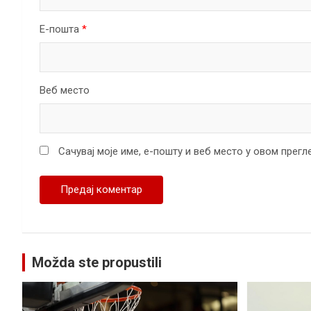
Е-пошта
*
Веб место
Сачувај моје име, е-пошту и веб место у овом прег
Možda ste propustili