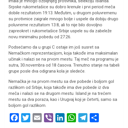
imala je mnogo ozbiljnijeg protivnika, selekciju Islanda.
Srpske rukometašice su dobro krenule i prvi period meča
dobile rezultatom 19:13. Međutim, u drugom poluvremenu
su protivnice zaigrale mnogo bolje i uspele da dobiju drugo
poluvreme rezultatom 13:8, ali to nije bilo dovoljno
zapreokret i rukometašice Srbije uspele su da zabeleže
novu minimalnu pobedu od 27:26.
Podsećamo da u grupi C ostaje im još susret sa
Nemačkom reprezentacijom, koja takođe ima maksimalan
učinak i nalazi se na prvom mestu. Taj meč na programu je
sutra, 30.novembra od 18 časova. Trenutno stanje na tabeli
grupe posle dva odigrana kola je sledeće.
Nemačka je na prvom mestu sa dve pobede i boljom gol
razlikom od Srbije, koja takođe ima dve pobede iz dva
meča i nalazi se na drugom mestu. Island je na trećem
mestu sa dva poraza, kao i Urugvaj koji je četvrti, samo sa
boljom gol razlikom.
F
T
E
Vi
Li
W
T
S
a
wi
m
b
n
h
el
h