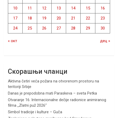
10
11
12
13
14
15
16
17
18
19
20
21
22
23
24
25
26
27
28
29
30
« окт
дец »
Скорашњи чланци
Aktivna četiri veća požara na otvorenom prostoru na
teritoriji Srbije
Danas je prepodobna mati Paraskeva – sveta Petka
Otvaranje 16. Internacionalne dečije radionice animiranog
filma ,,Zlatni puž 2026“
Simbol tradicije i kulture – Guča