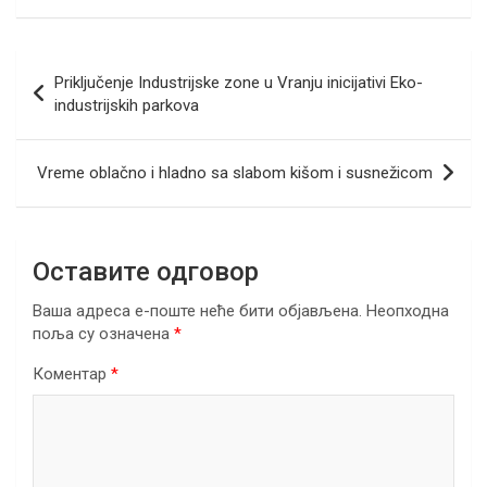
ce
tt
ail
er
ke
at
e
ar
b
er
dI
s
gr
e
Кретање
Priključenje Industrijske zone u Vranju inicijativi Eko-
o
n
A
a
чланка
industrijskih parkova
o
p
m
k
p
Vreme oblačno i hladno sa slabom kišom i susnežicom
Оставите одговор
Ваша адреса е-поште неће бити објављена.
Неопходна
поља су означена
*
Коментар
*