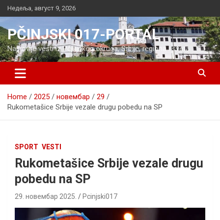
Skip
Недеља, август 9, 2026
to
content
PČINJSKI 017-PORTAL
Najnovije vesti iz Pčinjskog okruga, Srbije, regiona i sveta
Home
2025
новембар
29
Rukometašice Srbije vezale drugu pobedu na SP
SPORT
VESTI
Rukometašice Srbije vezale drugu
pobedu na SP
29. новембар 2025.
Pcinjski017