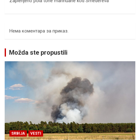
Zaplenjeno pola tone marihuane kod Smedereva
Нема коментара за приказ.
Možda ste propustili
SRBIJA
VESTI