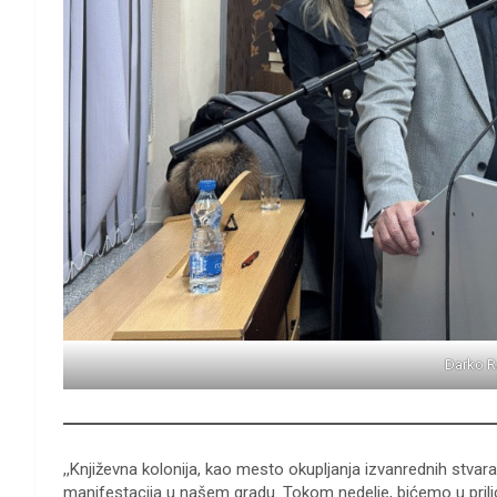
Darko R
,,Književna kolonija, kao mesto okupljanja izvanrednih stvara
manifestacija u našem gradu. Tokom nedelje, bićemo u prili