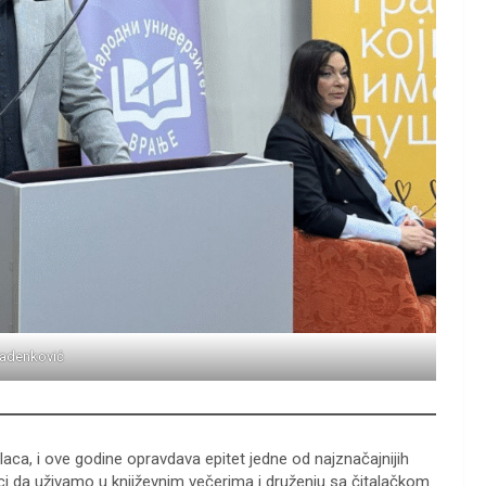
adenković
laca, i ove godine opravdava epitet jedne od najznačajnijih
ci da uživamo u književnim večerima i druženju sa čitalačkom