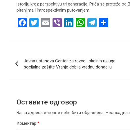
istoriju kroz perspektivu tri generacije. Priča se proteže od
pitanjima i introspektivnim putovanjem.
F
T
E
Vi
Li
W
T
S
a
wi
m
b
n
h
el
h
ce
tt
ail
er
ke
at
e
ar
b
er
dI
s
gr
e
Кретање
o
n
A
a
Javna ustanova Centar za razvoj lokalnih usluga
чланка
o
p
m
socijalne zaštite Vranje dobila vrednu donaciju
k
p
Оставите одговор
Ваша адреса е-поште неће бити објављена.
Неопходна 
Коментар
*