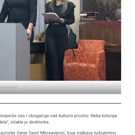
 Milanović
, inspiriše nas i obogaćuje naš kulturni prostor. Neka kolonija
la“, istakla je direktorka.
 autorke Sanje Savić Milosavljević, koja oslikava turbulentnu