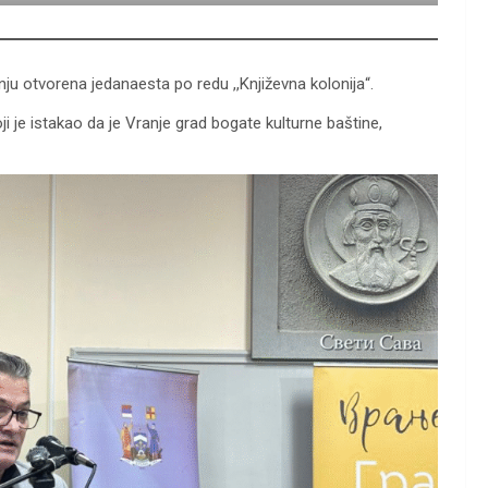
ju otvorena jedanaesta po redu ,,Književna kolonija“.
i je istakao da je Vranje grad bogate kulturne baštine,