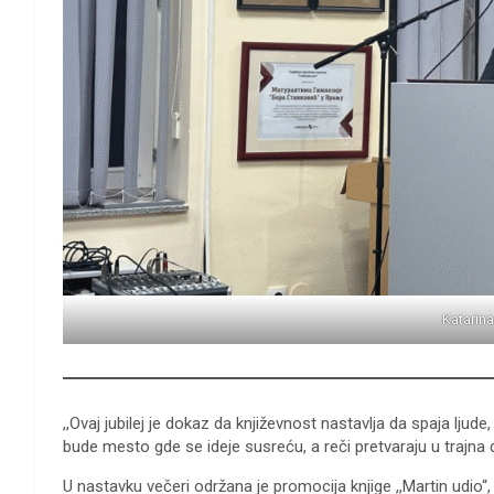
Katarina
,,Ovaj jubilej je dokaz da književnost nastavlja da spaja ljude
bude mesto gde se ideje susreću, a reči pretvaraju u trajna de
U nastavku večeri održana je promocija knjige ,,Martin udio“,