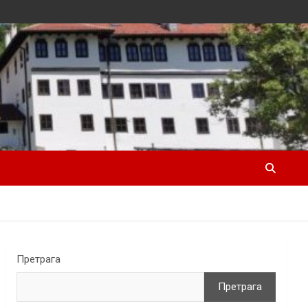
Претрага
Претрага