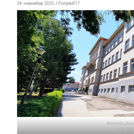
24. новембар 2025.
Pcinjski017
Gimnazija „Bora
Foto: Pčinj