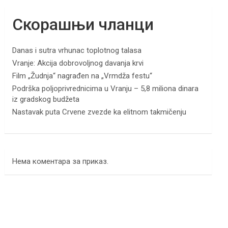
Скорашњи чланци
Danas i sutra vrhunac toplotnog talasa
Vranje: Akcija dobrovoljnog davanja krvi
Film „Žudnja“ nagrađen na „Vrmdža festu“
Podrška poljoprivrednicima u Vranju – 5,8 miliona dinara
iz gradskog budžeta
Nastavak puta Crvene zvezde ka elitnom takmičenju
Нема коментара за приказ.