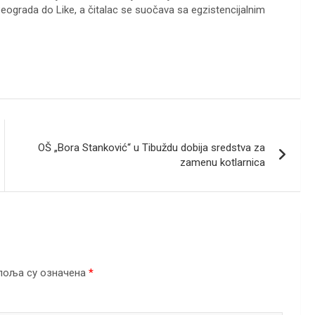
 Beograda do Like, a čitalac se suočava sa egzistencijalnim
OŠ „Bora Stanković“ u Tibuždu dobija sredstva za
zamenu kotlarnica
поља су означена
*