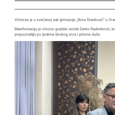
Večeras je u svečanoj sali gimnazije „Bora Stanković“ u Vran
Manifestaciju je otvorio gradski većnik Darko Radenković, koj
prepoznatljiv po ljudima širokog srca i pitome duše.