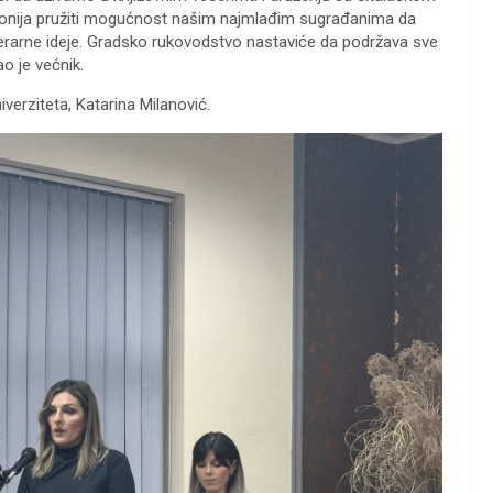
olonija pružiti mogućnost našim najmlađim sugrađanima da
iterarne ideje. Gradsko rukovodstvo nastaviće da podržava sve
ao je većnik.
verziteta, Katarina Milanović.