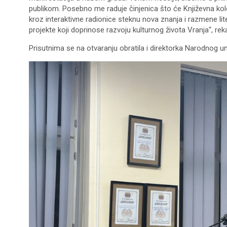
publikom. Posebno me raduje činjenica što će Književna k
kroz interaktivne radionice steknu nova znanja i razmene l
projekte koji doprinose razvoju kulturnog života Vranja“, rek
Prisutnima se na otvaranju obratila i direktorka Narodnog uni