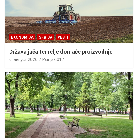
EKONOMIJA
SRBIJA
VESTI
Država jača temelje domaće proizvodnje
6. август 2026.
Pcinjski017