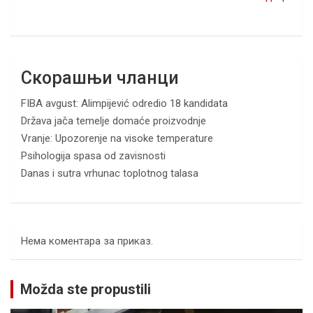
Скорашњи чланци
FIBA avgust: Alimpijević odredio 18 kandidata
Država jača temelje domaće proizvodnje
Vranje: Upozorenje na visoke temperature
Psihologija spasa od zavisnosti
Danas i sutra vrhunac toplotnog talasa
Нема коментара за приказ.
Možda ste propustili