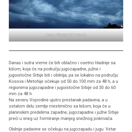
Foto: Pčinjski 017 Portal
Danas i sutra vreme će biti oblačno i osetno hladnije sa
kišom, koja će na području jugozapadne, južne i
jugoistočne Srbije biti i obilnija, pa se lokalno na području
Kosova i Metohije očekuje od 50 do 100 mm za 48 h, a u
regionima jugozapadne i jugoistočne Srbije od 30 do 60
mm za 48 h.
Na severu Vojvodine ujutro prestanak padavina, a u
ostalom delu zemlje mestimično sa kišom, koja će u
planinskim predelima zapadne, jugozapadne i južne Srbije
preći u sneg uz formiranje manjeg snežnog pokrivača.
Obilnije padavine se očekuju na jugozapadu i jugu. Vetar