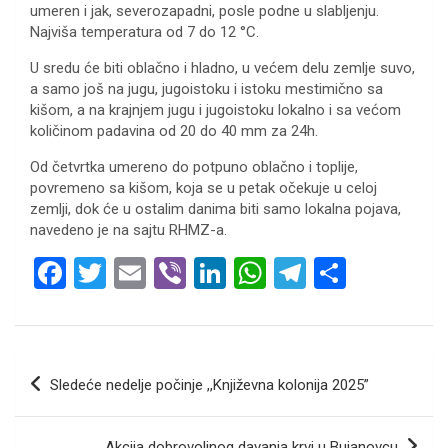
umeren i jak, severozapadni, posle podne u slabljenju.
Najviša temperatura od 7 do 12 °C.
U sredu će biti oblačno i hladno, u većem delu zemlje suvo,
a samo još na jugu, jugoistoku i istoku mestimično sa
kišom, a na krajnjem jugu i jugoistoku lokalno i sa većom
količinom padavina od 20 do 40 mm za 24h.
Od četvrtka umereno do potpuno oblačno i toplije,
povremeno sa kišom, koja se u petak očekuje u celoj
zemlji, dok će u ostalim danima biti samo lokalna pojava,
navedeno je na sajtu RHMZ-a.
F
T
E
Vi
Li
W
T
S
a
wi
m
b
n
h
el
h
ce
tt
ail
er
ke
at
e
ar
b
er
dI
s
gr
e
Кретање
Sledeće nedelje počinje ,,Književna kolonija 2025”
o
n
A
a
чланка
o
p
m
Akcija dobrovoljnog davanja krvi u Bujanovcu