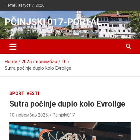
Skip
Петак, август 7, 2026
to
content
PČINJSKI 017-PORTAL
Najnovije vesti iz Pčinjskog okruga, Srbije, regiona i sveta
Home
2025
новембар
10
Sutra počinje duplo kolo Evrolige
SPORT
VESTI
Sutra počinje duplo kolo Evrolige
10. новембар 2025.
Pcinjski017