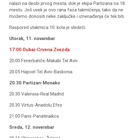
nalazi na deobi prvog mesta, dok je ekipa Partizana na 18.
mestu. Još uvek je ovo rana faza takmičenja, tako da ne
možemo donositi neke zaključke i iznenađenja će tek biti.
Raspored utakmica 10. kola je sledeći:
Utorak, 11. novambar
17.00 Dubai-Crvena Zvezda
20.00 Fenerbahče-Makabi Tel Aviv
20.05 Hapoel Tel Aviv-Baskonia
20.30 Partizan-Monako
20.30 Valensia-Real Madrid
20.30 Virtus-Anadolu Efes
21.00 Paris-Panatinaikos
Sreda, 12. novembar