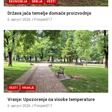
EKONOMIJA
SRBIJA
VESTI
Država jača temelje domaće proizvodnje
6. август 2026.
Pcinjski017
VESTI
VRANJE
Vranje: Upozorenje na visoke temperature
6. август 2026.
Pcinjski017