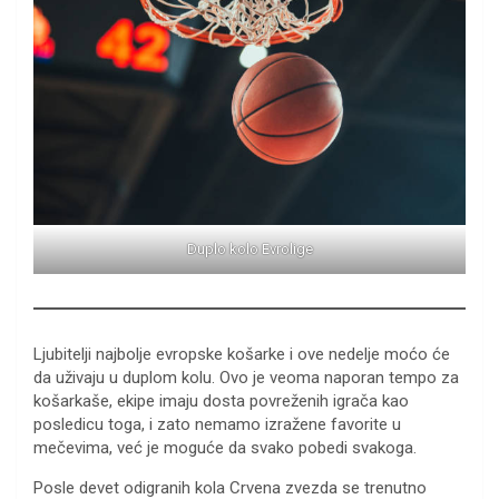
Duplo kolo Evrolige
Ljubitelji najbolje evropske košarke i ove nedelje moćo će
da uživaju u duplom kolu. Ovo je veoma naporan tempo za
košarkaše, ekipe imaju dosta povreženih igrača kao
posledicu toga, i zato nemamo izražene favorite u
mečevima, već je moguće da svako pobedi svakoga.
Posle devet odigranih kola Crvena zvezda se trenutno