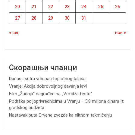
20
21
22
23
24
25
26
27
28
29
30
31
« сеп
нов »
Скорашњи чланци
Danas i sutra vrhunac toplotnog talasa
Vranje: Akcija dobrovoljnog davanja krvi
Film „Žudnja“ nagrađen na „Vrmdža festu“
Podrška poljoprivrednicima u Vranju – 5,8 miliona dinara iz
gradskog budžeta
Nastavak puta Crvene zvezde ka elitnom takmičenju