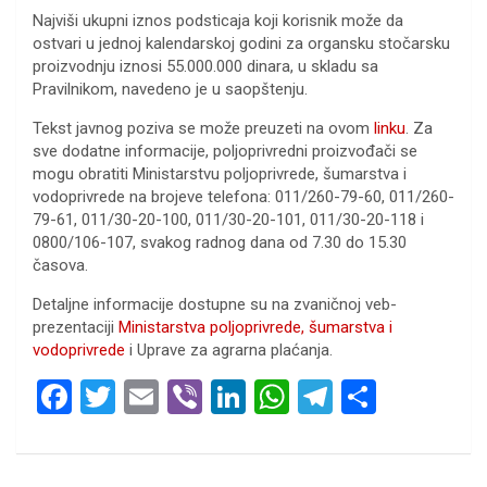
Najviši ukupni iznos podsticaja koji korisnik može da
ostvari u jednoj kalendarskoj godini za organsku stočarsku
proizvodnju iznosi 55.000.000 dinara, u skladu sa
Pravilnikom, navedeno je u saopštenju.
Tekst javnog poziva se može preuzeti na ovom
linku
. Za
sve dodatne informacije, poljoprivredni proizvođači se
mogu obratiti Ministarstvu poljoprivrede, šumarstva i
vodoprivrede na brojeve telefona: 011/260-79-60, 011/260-
79-61, 011/30-20-100, 011/30-20-101, 011/30-20-118 i
0800/106-107, svakog radnog dana od 7.30 do 15.30
časova.
Detaljne informacije dostupne su na zvaničnoj veb-
prezentaciji
Ministarstva poljoprivrede, šumarstva i
vodoprivrede
i Uprave za agrarna plaćanja.
F
T
E
Vi
Li
W
T
S
a
wi
m
b
n
h
el
h
ce
tt
ail
er
ke
at
e
ar