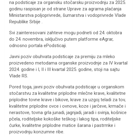
na podsticaje za organsku stočarsku proizvodnju za 2025.
godinu raspisan je od strane Uprave za agrarna plaćanja
Ministarstva poljoprivrede, šumarstva i vodoprivrede Vlade
Republike Srbije .
Svi zainteresovani zahteve mogu podneti od 24. oktobra
do 24. novembra, isključivo putem platforme eAgrar,
odnosno portala ePodsticaji.
Javni poziv obuhvata podsticaje za premiju za mleko
proizvedeno metodama organske proizvodnje za IV kvartal
2024. godine i I, II i III kvartal 2025. godine, stoji na sajtu
Vlade RS.
Pored toga, javni poziv obuhvata podsticaje u organskom
stočarstvu za kvalitetne priplodne mlečne krave, kvalitetne
priplodne tovne krave i bikove, krave za uzgoj teladi za tov,
kvalitetne priplodne ovce i ovnove, koze i jarčeve, krmače i
nerastove, tovna grla junadi, jagnjadi, jaradi i svinja, košnice
pčela, roditeljske kokoške teškog i lakog tipa, roditeljske
ćurke, kvalitetne priplodne matice šarana i pastrmke i
proizvodnju konzumne ribe.