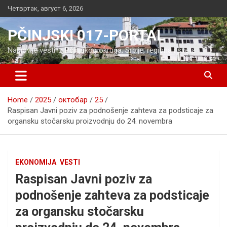
Skip
Четвртак, август 6, 2026
to
content
PČINJSKI 017-PORTAL
Najnovije vesti iz Pčinjskog okruga, Srbije, regiona i sveta
Home
2025
октобар
25
Raspisan Javni poziv za podnošenje zahteva za podsticaje za
organsku stočarsku proizvodnju do 24. novembra
EKONOMIJA
VESTI
Raspisan Javni poziv za
podnošenje zahteva za podsticaje
za organsku stočarsku