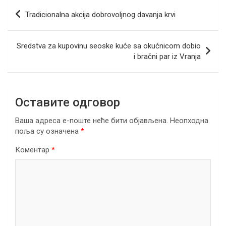
b
er
dI
s
gr
e
Кретање
Tradicionalna akcija dobrovoljnog davanja krvi
o
n
A
a
чланка
o
p
m
Sredstva za kupovinu seoske kuće sa okućnicom dobio
k
p
i bračni par iz Vranja
Оставите одговор
Ваша адреса е-поште неће бити објављена.
Неопходна
поља су означена
*
Коментар
*