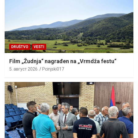
DRUŠTVO
VESTI
Film „Žudnja“ nagrađen na „Vrmdža festu“
5. август 2026.
Pcinjski017