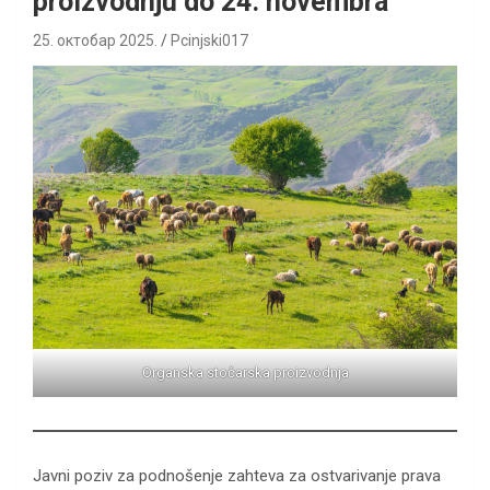
proizvodnju do 24. novembra
25. октобар 2025.
Pcinjski017
Organska stočarska proizvodnja
Javni poziv za podnošenje zahteva za ostvarivanje prava