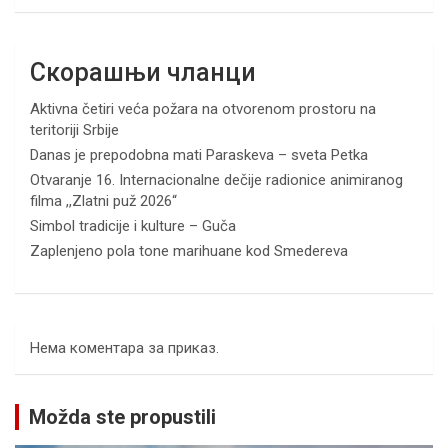
Скорашњи чланци
Aktivna četiri veća požara na otvorenom prostoru na
teritoriji Srbije
Danas je prepodobna mati Paraskeva – sveta Petka
Otvaranje 16. Internacionalne dečije radionice animiranog
filma ,,Zlatni puž 2026“
Simbol tradicije i kulture – Guča
Zaplenjeno pola tone marihuane kod Smedereva
Нема коментара за приказ.
Možda ste propustili