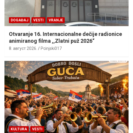
DOGAĐAJ
VESTI
VRANJE
Otvaranje 16. Internacionalne dečije radionice
animiranog filma ,,Zlatni puž 2026“
8. август 2026.
Pcinjski017
KULTURA
VESTI