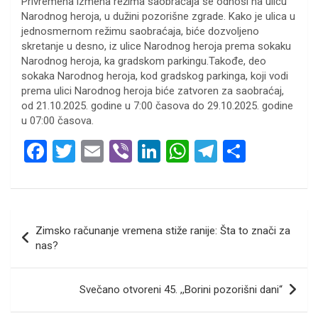
Privremena izmena režima saobraćaja se odnosi na ulicu
Narodnog heroja, u dužini pozorišne zgrade. Kako je ulica u
jednosmernom režimu saobraćaja, biće dozvoljeno
skretanje u desno, iz ulice Narodnog heroja prema sokaku
Narodnog heroja, ka gradskom parkingu.Takođe, deo
sokaka Narodnog heroja, kod gradskog parkinga, koji vodi
prema ulici Narodnog heroja biće zatvoren za saobraćaj,
od 21.10.2025. godine u 7:00 časova do 29.10.2025. godine
u 07:00 časova.
F
T
E
Vi
Li
W
T
S
a
wi
m
b
n
h
el
h
ce
tt
ail
er
ke
at
e
ar
b
er
dI
s
gr
e
Кретање
Zimsko računanje vremena stiže ranije: Šta to znači za
o
n
A
a
чланка
nas?
o
p
m
k
p
Svečano otvoreni 45. ,,Borini pozorišni dani“