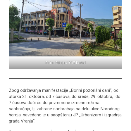
Foto: Pčinjski 017 Portal
Zbog održavanja manifestacije ,,Borini pozorišni dani“, od
utorka 21. oktobra, od 7 časova, do srede, 29. oktobra, do
7 časova doći će do privremene izmene režima
saobraćaja, tj. zabrane saobraćaja na delu ulice Narodnog
heroja, navedeno je u saopštenju JP „Urbanizam i izgradnja
grada Vranja“.