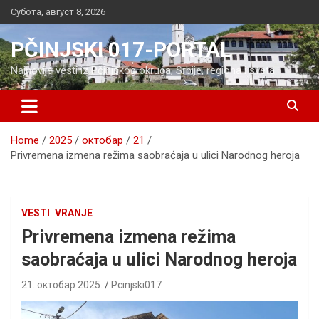
Skip
Субота, август 8, 2026
to
content
PČINJSKI 017-PORTAL
Najnovije vesti iz Pčinjskog okruga, Srbije, regiona i sveta
Home
2025
октобар
21
Privremena izmena režima saobraćaja u ulici Narodnog heroja
VESTI
VRANJE
Privremena izmena režima
saobraćaja u ulici Narodnog heroja
21. октобар 2025.
Pcinjski017