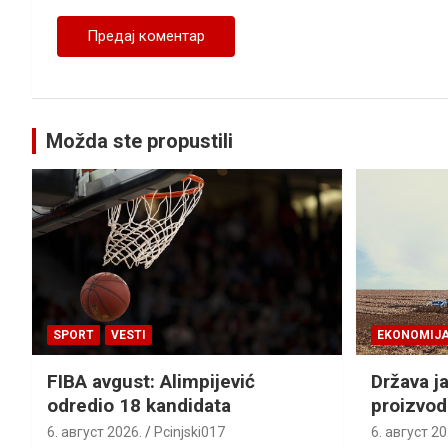
Možda ste propustili
SPORT
VESTI
EKONOMIJ
FIBA avgust: Alimpijević
Država j
odredio 18 kandidata
proizvod
6. август 2026.
Pcinjski017
6. август 20