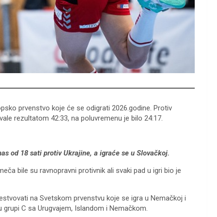
opsko prvenstvo koje će se odigrati 2026.godine. Protiv
vale rezultatom 42:33, na poluvremenu je bilo 24:17.
s od 18 sati protiv Ukrajine, a igraće se u Slovačkoj.
ča bile su ravnopravni protivnik ali svaki pad u igri bio je
estvovati na Svetskom prvenstvu koje se igra u Nemačkoj i
 u grupi C sa Urugvajem, Islandom i Nemačkom.