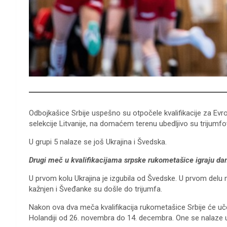
Odbojkašice Srbije uspešno su otpočele kvalifikacije za Evr
selekcije Litvanije, na domaćem terenu ubedljivo su trijumfo
U grupi 5 nalaze se još Ukrajina i Švedska.
Drugi meč u kvalifikacijama srpske rukometašice igraju dana
U prvom kolu Ukrajina je izgubila od Švedske. U prvom delu me
kažnjen i Šveđanke su došle do trijumfa.
Nakon ova dva meča kvalifikacija rukometašice Srbije će uč
Holandiji od 26. novembra do 14. decembra. One se nalaze