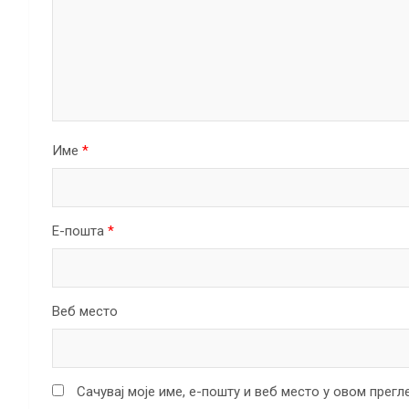
Име
*
Е-пошта
*
Веб место
Сачувај моје име, е-пошту и веб место у овом прег