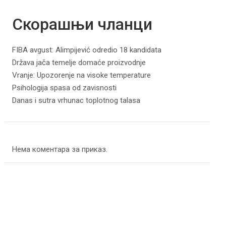
Скорашњи чланци
FIBA avgust: Alimpijević odredio 18 kandidata
Država jača temelje domaće proizvodnje
Vranje: Upozorenje na visoke temperature
Psihologija spasa od zavisnosti
Danas i sutra vrhunac toplotnog talasa
Нема коментара за приказ.