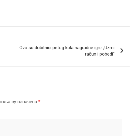
Ovo su dobitnici petog kola nagradne igre „Uzmi
račun i pobediˮ
поља су означена
*