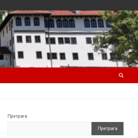
Претрага
Претрага