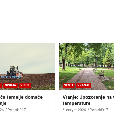
A
SRBIJA
VESTI
VESTI
VRANJE
ača temelje domaće
Vranje: Upozorenje na 
nje
temperature
26.
Pcinjski017
6. август 2026.
Pcinjski017