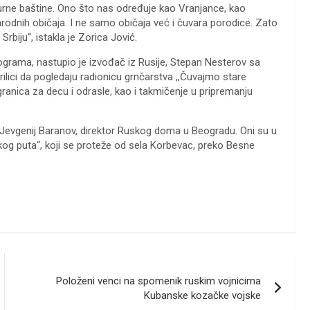
kulturne baštine. Ono što nas određuje kao Vranjance, kao
arodnih običaja. I ne samo običaja već i čuvara porodice. Zato
biju“, istakla je Zorica Jović.
grama, nastupio je izvođač iz Rusije, Stepan Nesterov sa
ilici da pogledaju radionicu grnčarstva ,,Čuvajmo stare
anica za decu i odrasle, kao i takmičenje u pripremanju
i Jevgenij Baranov, direktor Ruskog doma u Beogradu. Oni su u
og puta“, koji se proteže od sela Korbevac, preko Besne
Položeni venci na spomenik ruskim vojnicima
Kubanske kozačke vojske