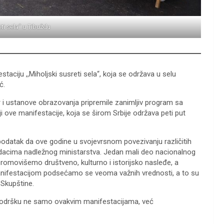
eti sela“ u Tibuždu
taciju ,,Miholjski susreti sela“, koja se održava u selu
ć.
r i ustanove obrazovanja pripremile zanimljiv program sa
 ove manifestacije, koja se širom Srbije održava peti put
i podatak da ove godine u svojevrsnom povezivanju različitih
odacima nadležnog ministarstva. Jedan mali deo nacionalnog
omovišemo društveno, kulturno i istorijsko nasleđe, a
manifestacijom podsećamo se veoma važnih vrednosti, a to su
 Skupštine.
podršku ne samo ovakvim manifestacijama, već