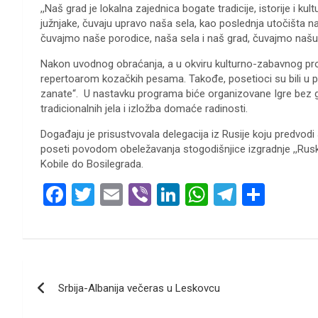
,,Naš grad je lokalna zajednica bogate tradicije, istorije i 
južnjake, čuvaju upravo naša sela, kao poslednja utočišta n
čuvajmo naše porodice, naša sela i naš grad, čuvajmo našu Sr
Nakon uvodnog obraćanja, a u okviru kulturno-zabavnog pro
repertoarom kozačkih pesama. Takođe, posetioci su bili u pr
zanate“. U nastavku programa biće organizovane Igre bez gr
tradicionalnih jela i izložba domaće radinosti.
Događaju je prisustvovala delegacija iz Rusije koju predvod
poseti povodom obeležavanja stogodišnjice izgradnje ,,Rusk
Kobile do Bosilegrada.
F
T
E
Vi
Li
W
T
S
a
wi
m
b
n
h
el
h
ce
tt
ail
er
ke
at
e
ar
b
er
dI
s
gr
e
Кретање
o
n
A
a
Srbija-Albanija večeras u Leskovcu
чланка
o
p
m