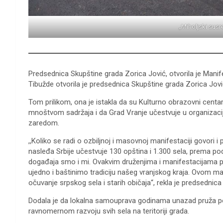
„Miholjski susr
Predsednica Skupštine grada Zorica Jović, otvorila je Manifes
Tibužde otvorila je predsednica Skupštine grada Zorica Jovi
Tom prilikom, ona je istakla da su Kulturno obrazovni centa
mnoštvom sadržaja i da Grad Vranje učestvuje u organizaciji
zaredom.
,,Koliko se radi o ozbiljnoj i masovnoj manifestaciji govori 
nasleđa Srbije učestvuje 130 opština i 1.300 sela, prema p
događaja smo i mi. Ovakvim druženjima i manifestacijama pr
ujedno i baštinimo tradiciju našeg vranjskog kraja. Ovom 
očuvanje srpskog sela i starih običaja“, rekla je predsednica
Dodala je da lokalna samouprava godinama unazad pruža 
ravnomernom razvoju svih sela na teritoriji grada.