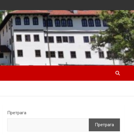
Претрага
Претрага