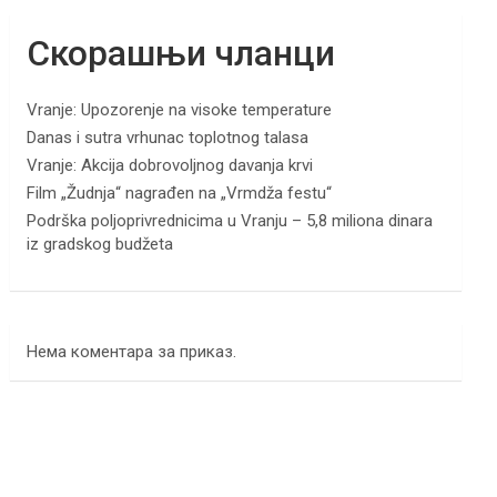
Скорашњи чланци
Vranje: Upozorenje na visoke temperature
Danas i sutra vrhunac toplotnog talasa
Vranje: Akcija dobrovoljnog davanja krvi
Film „Žudnja“ nagrađen na „Vrmdža festu“
Podrška poljoprivrednicima u Vranju – 5,8 miliona dinara
iz gradskog budžeta
Нема коментара за приказ.