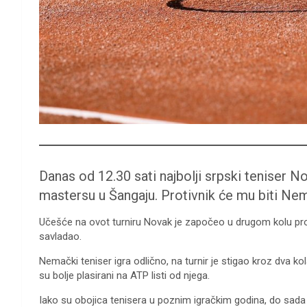
Danas od 12.30 sati najbolji srpski teniser 
mastersu u Šangaju. Protivnik će mu biti N
Učešće na ovot turniru Novak je započeo u drugom kolu prot
savladao.
Nemački teniser igra odlično, na turnir je stigao kroz dva kol
su bolje plasirani na ATP listi od njega.
Iako su obojica tenisera u poznim igračkim godina, do sada