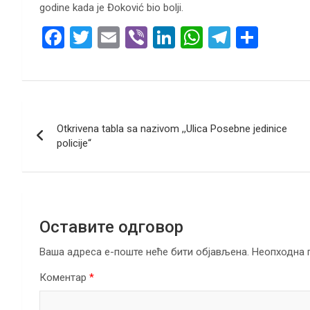
godine kada je Đoković bio bolji.
F
T
E
Vi
Li
W
T
S
a
wi
m
b
n
h
el
h
ce
tt
ail
er
ke
at
e
ar
b
er
dI
s
gr
e
Кретање
o
n
A
a
Otkrivena tabla sa nazivom ,,Ulica Posebne jedinice
чланка
o
p
m
policije“
k
p
Оставите одговор
Ваша адреса е-поште неће бити објављена.
Неопходна 
Коментар
*