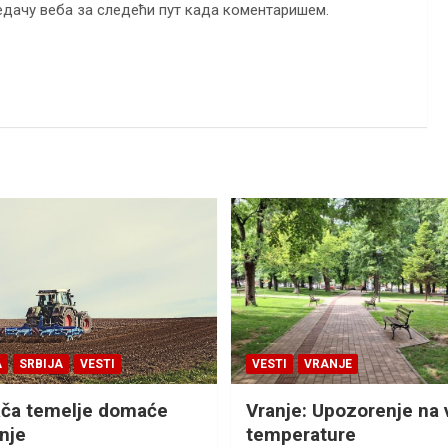
ледачу веба за следећи пут када коментаришем.
A
SRBIJA
VESTI
VESTI
VRANJE
ača temelje domaće
Vranje: Upozorenje na 
nje
temperature