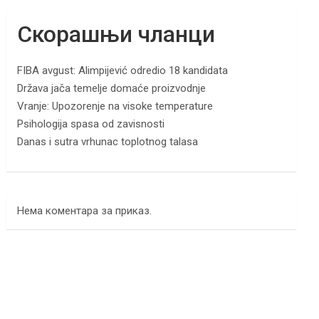
Скорашњи чланци
FIBA avgust: Alimpijević odredio 18 kandidata
Država jača temelje domaće proizvodnje
Vranje: Upozorenje na visoke temperature
Psihologija spasa od zavisnosti
Danas i sutra vrhunac toplotnog talasa
Нема коментара за приказ.