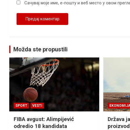
Сачувај моје име, е-пошту и веб место у овом прег
Možda ste propustili
SPORT
VESTI
EKONOMIJ
FIBA avgust: Alimpijević
Država j
odredio 18 kandidata
proizvod