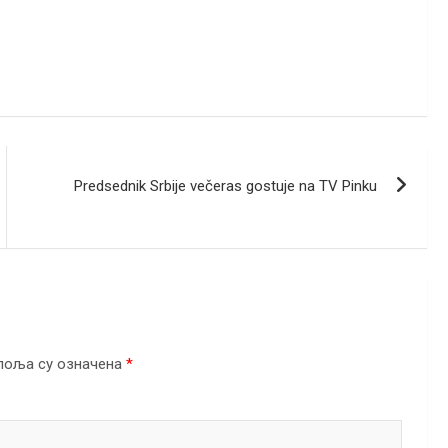
Predsednik Srbije večeras gostuje na TV Pinku
поља су означена
*