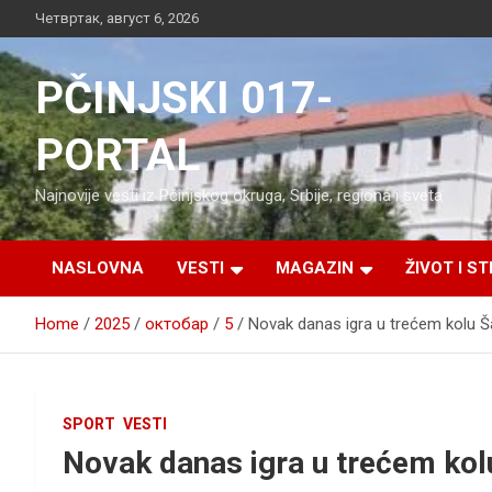
Skip
Четвртак, август 6, 2026
to
content
PČINJSKI 017-
PORTAL
Najnovije vesti iz Pčinjskog okruga, Srbije, regiona i sveta
NASLOVNA
VESTI
MAGAZIN
ŽIVOT I ST
Home
2025
октобар
5
Novak danas igra u trećem kolu Š
SPORT
VESTI
Novak danas igra u trećem kol