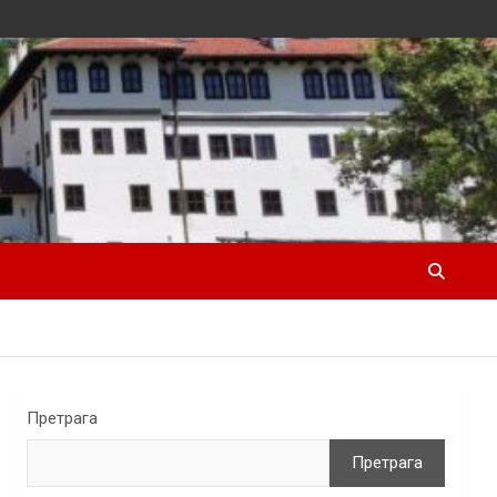
Претрага
Претрага