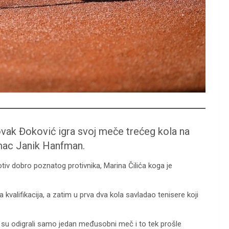
Novak Đoković igra svoj meče trećeg kola na
emac Janik Hanfman.
iv dobro poznatog protivnika, Marina Čilića koga je
a kvalifikacija, a zatim u prva dva kola savladao tenisere koji
 su odigrali samo jedan međusobni meč i to tek prošle