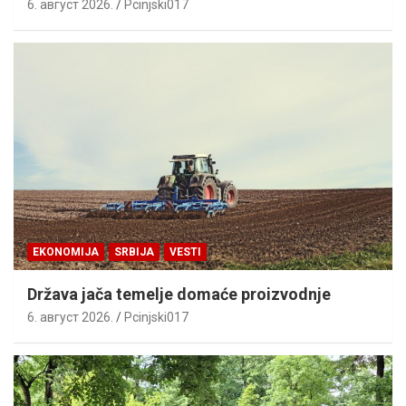
6. август 2026.
Pcinjski017
EKONOMIJA
SRBIJA
VESTI
Država jača temelje domaće proizvodnje
6. август 2026.
Pcinjski017