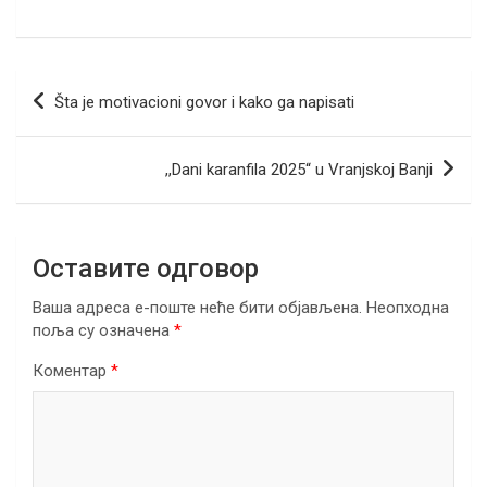
a
wi
m
b
n
h
el
h
ce
tt
ail
er
ke
at
e
ar
b
er
dI
s
gr
e
Кретање
Šta je motivacioni govor i kako ga napisati
o
n
A
a
чланка
o
p
m
,,Dani karanfila 2025“ u Vranjskoj Banji
k
p
Оставите одговор
Ваша адреса е-поште неће бити објављена.
Неопходна
поља су означена
*
Коментар
*