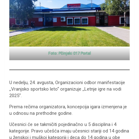
Foto: Pčinjski 017 Portal
U nedelju, 24. avgusta, Organizacioni odbor manifestacije
,,Vranjsko sportsko leto“ organizuje ,,Letnje igre na vodi
2025“.
Prema rečima organizatora, koncepcija igara izmenjena je
u odnosu na prethodne godine.
Učesnici će se takmičiti pojedinačno u 5 disciplina i 4
kategorije. Pravo učešća imaju učesnici stariji od 14 godina
u ženskoj i muškoj kategoriji i deca do 14 godina u obe