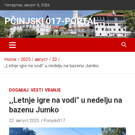
Skip
Четвртак, август 6, 2026
to
content
PČINJSKI 017-PORTAL
Najnovije vesti iz Pčinjskog okruga, Srbije, regiona i sveta
Home
2025
август
22
,,Letnje igre na vodi“ u nedelju na bazenu Jumko
DOGAĐAJ
VESTI
VRANJE
,,Letnje igre na vodi“ u nedelju na
bazenu Jumko
22. август 2025.
Pcinjski017