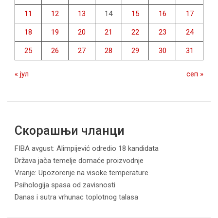
11
12
13
14
15
16
17
18
19
20
21
22
23
24
25
26
27
28
29
30
31
« јул
сеп »
Скорашњи чланци
FIBA avgust: Alimpijević odredio 18 kandidata
Država jača temelje domaće proizvodnje
Vranje: Upozorenje na visoke temperature
Psihologija spasa od zavisnosti
Danas i sutra vrhunac toplotnog talasa