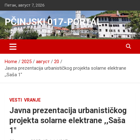
Skip
Петак, август 7, 2026
to
content
PČINJSKI 017-PORTAL
Najnovije vesti iz Pčinjskog okruga, Srbije, regiona i sveta
Home
2025
август
20
Javna prezentacija urbanističkog projekta solarne elektrane
,,Saša 1″
VESTI
VRANJE
Javna prezentacija urbanističkog
projekta solarne elektrane ,,Saša
1″