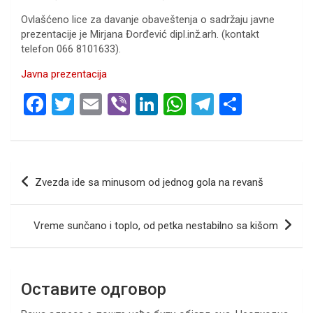
Ovlašćeno lice za davanje obaveštenja o sadržaju javne
prezentacije je Mirjana Đorđević dipl.inž.arh. (kontakt
telefon 066 8101633).
Javna prezentacija
F
T
E
Vi
Li
W
T
S
a
wi
m
b
n
h
el
h
ce
tt
ail
er
ke
at
e
ar
b
er
dI
s
gr
e
Кретање
Zvezda ide sa minusom od jednog gola na revanš
o
n
A
a
чланка
o
p
m
Vreme sunčano i toplo, od petka nestabilno sa kišom
k
p
Оставите одговор