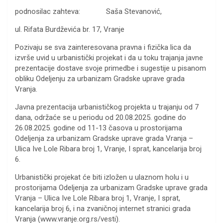
podnosilac zahteva: Saša Stevanović,
ul. Rifata Burdževića br. 17, Vranje
Pozivaju se sva zainteresovana pravna i fizička lica da
izvrše uvid u urbanistički projekat i da u toku trajanja javne
prezentacije dostave svoje primedbe i sugestije u pisanom
obliku Odeljenju za urbanizam Gradske uprave grada
Vranja.
Javna prezentacija urbanističkog projekta u trajanju od 7
dana, održaće se u periodu od 20.08.2025. godine do
26.08.2025. godine od 11-13 časova u prostorijama
Odeljenja za urbanizam Gradske uprave grada Vranja –
Ulica Ive Lole Ribara broj 1, Vranje, I sprat, kancelarija broj
6.
Urbanistički projekat će biti izložen u ulaznom holu i u
prostorijama Odeljenja za urbanizam Gradske uprave grada
Vranja – Ulica Ive Lole Ribara broj 1, Vranje, I sprat,
kancelarija broj 6, i na zvaničnoj internet stranici grada
Vranja (www.vranje.org.rs/vesti).