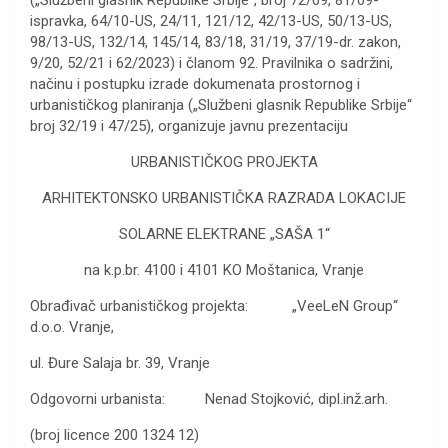
ispravka, 64/10-US, 24/11, 121/12, 42/13-US, 50/13-US,
98/13-US, 132/14, 145/14, 83/18, 31/19, 37/19-dr. zakon,
9/20, 52/21 i 62/2023) i članom 92. Pravilnika o sadržini,
načinu i postupku izrade dokumenata prostornog i
urbanističkog planiranja („Službeni glasnik Republike Srbije“
broj 32/19 i 47/25), organizuje javnu prezentaciju
URBANISTIČKOG PROJEKTA
ARHITEKTONSKO URBANISTIČKA RAZRADA LOKACIJE
SOLARNE ELEKTRANE „SAŠA 1“
na k.p.br. 4100 i 4101 KO Moštanica, Vranje
Obrađivač urbanističkog projekta: „VeeLeN Group“
d.o.o. Vranje,
ul. Đure Salaja br. 39, Vranje
Odgovorni urbanista: Nenad Stojković, dipl.inž.arh.
(broj licence 200 1324 12)