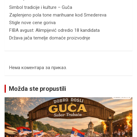
Simbol tradicije i kulture – Guča
Zaplenjeno pola tone marihuane kod Smedereva
Stigle nove cene goriva
FIBA avgust: Alimpijević odredio 18 kandidata
Država jača temelje domaće proizvodnje
Нема коментара за приказ.
Možda ste propustili