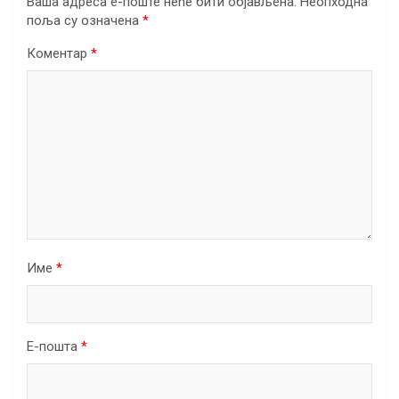
Ваша адреса е-поште неће бити објављена.
Неопходна
поља су означена
*
Коментар
*
Име
*
Е-пошта
*