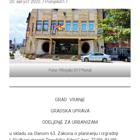
20. август 2025.
Pcinjski017
Foto: Pčinjski 017 Portal
GRAD VRANjE
GRADSKA UPRAVA
ODELjENjE ZA URBANIZAM
u skladu sa članom 63. Zakona o planiranju i izgradnji
(„Službeni glasnik Republike Srbije“, broj 72/09, 81/09-