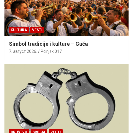
KULTURA
VESTI
Simbol tradicije i kulture – Guča
7. август 2026.
Pcinjski017
DRUŠTVO
SRBIJA
VESTI