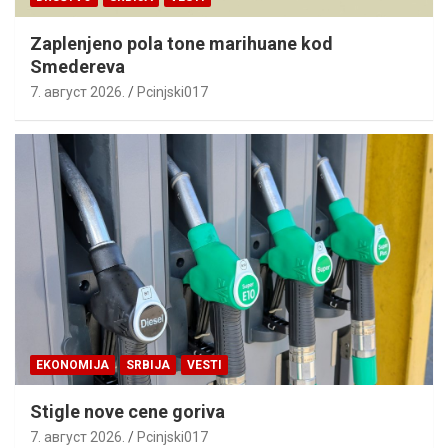
Zaplenjeno pola tone marihuane kod
Smedereva
7. август 2026.
Pcinjski017
EKONOMIJA
SRBIJA
VESTI
Stigle nove cene goriva
7. август 2026.
Pcinjski017