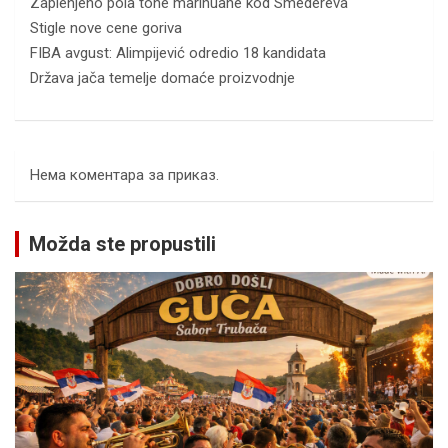
Zaplenjeno pola tone marihuane kod Smedereva
Stigle nove cene goriva
FIBA avgust: Alimpijević odredio 18 kandidata
Država jača temelje domaće proizvodnje
Нема коментара за приказ.
Možda ste propustili