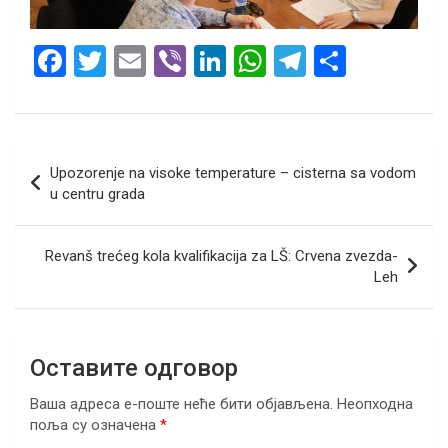
F
T
E
Vi
Li
W
T
S
a
wi
m
b
n
h
el
h
ce
tt
ail
er
ke
at
e
ar
b
er
dI
s
gr
e
Кретање
Upozorenje na visoke temperature – cisterna sa vodom
o
n
A
a
чланка
u centru grada
o
p
m
k
p
Revanš trećeg kola kvalifikacija za LŠ: Crvena zvezda-
Leh
Оставите одговор
Ваша адреса е-поште неће бити објављена.
Неопходна
поља су означена
*