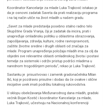
Koordinator Kancelarije za mlade Luka Trajković istakao je
da je osnovni zadatak Saveta da prati realizaciju programa
i na taj način utiče na život mladih u našem gradu.
,,Savet za mlade predstavlja posebno stalno radno telo
Skupštine Grada Vranja, čiji je zadatak da inicira, prati i
unapređuje omladinsku politiku u oblastima obrazovanja,
zapošljavanja, zdravlja, kulture, rodne ravnopravnosti,
zaštite životne sredine i drugih oblasti od značaja za
mlade. Program unapređenja položaja mladih ima za cilj da
objedini sve relevantne oblasti omladinskog života i postavi
temelje za sistemski i održiv pristup podršci mladima u
narednom trogodišnjem periodu“, rekao je Luka Trajković.
Sastanku je prisustvovao i zamenik gradonačelnika Milan
Ilić, koji je pozdravio prisutne i dodao da će ovakve i slične
inicijative uvek imati podršku lokalnog rukovodstva.
U sklopu obeležavanja Međunarodnog dana mladih, gradski
većnik Bojan Kostić i koordinator Kancelarije za mlade,
Luka Trajković, učestvuju na Nacionalnoj konferenciji