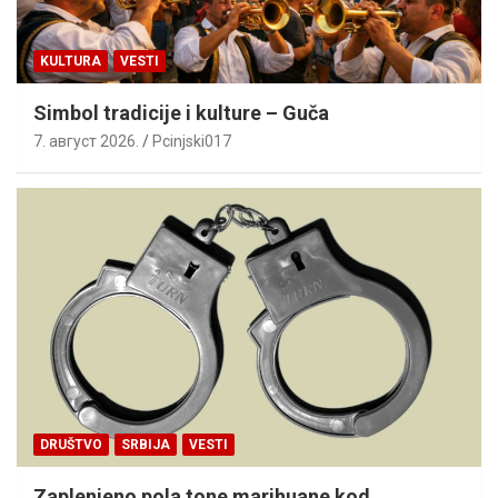
KULTURA
VESTI
Simbol tradicije i kulture – Guča
7. август 2026.
Pcinjski017
DRUŠTVO
SRBIJA
VESTI
Zaplenjeno pola tone marihuane kod