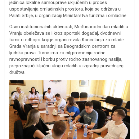
jedinica lokalne samouprave uključenih u proces
uspostavljanja omladinskih prostora, koja se održava u
Palati Srbije, u organizaciji Ministarstva turizma i omladine.
Osim institucionalnih aktivnosti, Međunarodni dan mladih u
Vranju obeležava se i kroz sportski događaj, dvodnevni
turnir u odbojci, koji je organizovala Kancelarija za mlade
Grada Vranja u saradnji sa Beogradskim centrom za
ljudska prava. Turnir ima za cilj promociju rodne
ravnopravnosti i borbu protiv rodno zasnovanog nasilja,
prepoznajući ključnu ulogu mladih u izgradnji pravednijeg
društva.