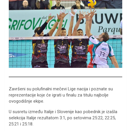
Završeni su polufinalni mečevi Lige nacija i poznate su
reprezentacije koje će igrati u finalu za titulu najbolje
ovogodišnje ekipe.
U susretu između Italije i Slovenije kao pobednik je izašla
selekcija Italije rezultatom 3:1, po setovima 25:22, 22:25,
25:21 i 25:18.