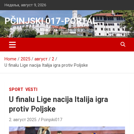
Skip
Недеља, август 9, 2026
to
content
PČINJSKI 017-PORTAL
Najnovije vesti iz Pčinjskog okruga, Srbije, regiona i sveta
Home
2025
август
2
U finalu Lige nacija Italija igra protiv Poljske
SPORT
VESTI
U finalu Lige nacija Italija igra
protiv Poljske
2. август 2025.
Pcinjski017