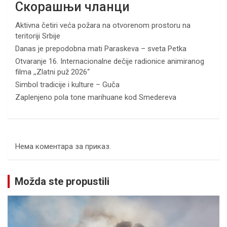
Скорашњи чланци
Aktivna četiri veća požara na otvorenom prostoru na
teritoriji Srbije
Danas je prepodobna mati Paraskeva – sveta Petka
Otvaranje 16. Internacionalne dečije radionice animiranog
filma ,,Zlatni puž 2026“
Simbol tradicije i kulture – Guča
Zaplenjeno pola tone marihuane kod Smedereva
Нема коментара за приказ.
Možda ste propustili