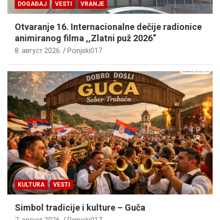
DOGAĐAJ
VESTI
VRANJE
Otvaranje 16. Internacionalne dečije radionice
animiranog filma ,,Zlatni puž 2026“
8. август 2026.
Pcinjski017
KULTURA
VESTI
Simbol tradicije i kulture – Guča
7. август 2026.
Pcinjski017