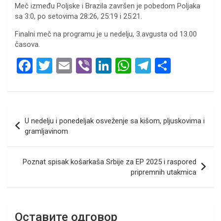
Meč između Poljske i Brazila završen je pobedom Poljaka
sa 3:0, po setovima 28:26, 25:19 i 25:21.
Finalni meč na programu je u nedelju, 3.avgusta od 13.00
časova.
F
T
E
Vi
Li
W
T
S
a
wi
m
b
n
h
el
h
ce
tt
ail
er
ke
at
e
ar
b
er
dI
s
gr
e
Кретање
U nedelju i ponedeljak osveženje sa kišom, pljuskovima i
o
n
A
a
чланка
gramljavinom
o
p
m
k
p
Poznat spisak košarkaša Srbije za EP 2025 i raspored
pripremnih utakmica
Оставите одговор