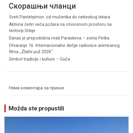
Скорашњи чланци
Sveti Pantelejmon: od mučenika do nebeskog lekara
Aktivna četiri veća požara na otvorenom prostoru na
teritoriji Srbije
Danas je prepodobna mati Paraskeva – sveta Petka
Otvaranje 16. Internacionalne dečije radionice animiranog
filma ,,Zlatni puž 2026“
Simbol tradicije i kulture – Guča
Нема коментара за приказ.
Možda ste propustili