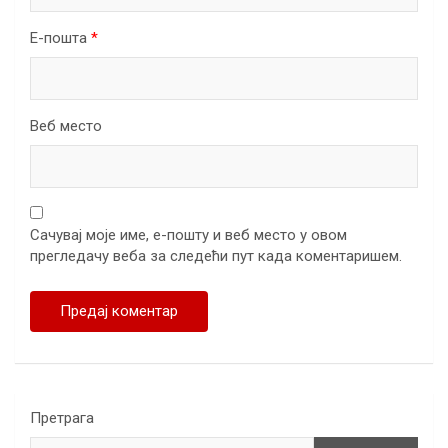
Е-пошта
*
Веб место
Сачувај моје име, е-пошту и веб место у овом
прегледачу веба за следећи пут када коментаришем.
Претрага