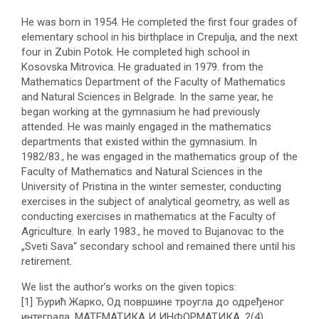
He was born in 1954. He completed the first four grades of
elementary school in his birthplace in Crepulja, and the next
four in Zubin Potok. He completed high school in
Kosovska Mitrovica. He graduated in 1979. from the
Mathematics Department of the Faculty of Mathematics
and Natural Sciences in Belgrade. In the same year, he
began working at the gymnasium he had previously
attended. He was mainly engaged in the mathematics
departments that existed within the gymnasium. In
1982/83., he was engaged in the mathematics group of the
Faculty of Mathematics and Natural Sciences in the
University of Pristina in the winter semester, conducting
exercises in the subject of analytical geometry, as well as
conducting exercises in mathematics at the Faculty of
Agriculture. In early 1983., he moved to Bujanovac to the
„Sveti Sava“ secondary school and remained there until his
retirement.
We list the author’s works on the given topics:
[1] Ђурић Жарко, Од површине троугла до одређеног
интеграла, МАТЕМАТИКА И ИНФОРМАТИКА, 2(4),