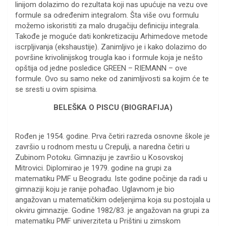
linijom dolazimo do rezultata koji nas upućuje na vezu ove
formule sa određenim integralom. Šta više ovu formulu
možemo iskoristiti za malo drugačiju definiciju integrala.
Takođe je moguće dati konkretizaciju Arhimedove metode
iscrpljivanja (ekshaustije). Zanimljivo je i kako dolazimo do
površine krivolinijskog trougla kao i formule koja je nešto
opštija od jedne posledice GREEN – RIEMANN – ove
formule. Ovo su samo neke od zanimljivosti sa kojim će te
se sresti u ovim spisima.
BELEŠKA O PISCU (BIOGRAFIJA)
Rođen je 1954. godine. Prva četiri razreda osnovne škole je
završio u rodnom mestu u Crepulji, a naredna četiri u
Zubinom Potoku. Gimnaziju je završio u Kosovskoj
Mitrovici. Diplomirao je 1979. godine na grupi za
matematiku PMF u Beogradu. Iste godine počinje da radi u
gimnaziji koju je ranije pohađao. Uglavnom je bio
angažovan u matematičkim odeljenjima koja su postojala u
okviru gimnazije. Godine 1982/83. je angažovan na grupi za
matematiku PMF univerziteta u Prištini u zimskom