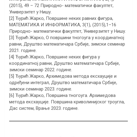
(2015), 49 – 72 Природно- математички факултет,
Универзитет у Нишу.
[2] Ђурић Жарко, Површине неких равних фигура,
МАТЕМАТИКА И ИНФОРМАТИКА, 3(1), (2015),1–16
Природно- математички факултет, Универзитет у Нишу.
[3] Ђурић Жарко, О површини тногоуга у координатној
равни, Друштво математичара Србије, зимски семинар
2021. године.
[4] Ђурић Жарко, Површине неких фигура у
координатној равни, Друштво математичара Србије,
зимски семинар 2022. године.
[5] Ђурић Жарко, Архимедова метода ексхауције и
одређени интеграл, Друштво математичара Србије,
зимски семинар 2023. године.
[6] Ђурић Жарко, Површина тногоуга. Архимедова
метода ексхауције. Површина криволинијског троугла,
Дас систем, Врање 2023. године.