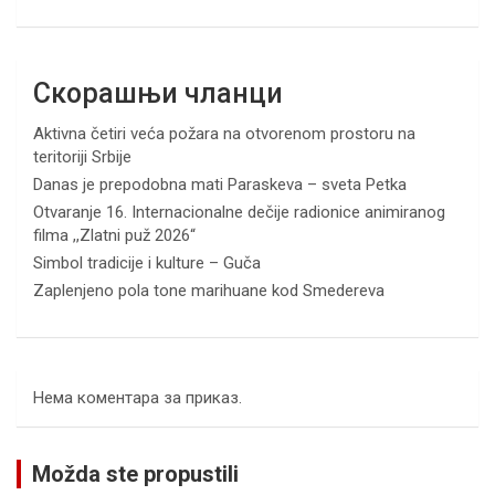
Скорашњи чланци
Aktivna četiri veća požara na otvorenom prostoru na
teritoriji Srbije
Danas je prepodobna mati Paraskeva – sveta Petka
Otvaranje 16. Internacionalne dečije radionice animiranog
filma ,,Zlatni puž 2026“
Simbol tradicije i kulture – Guča
Zaplenjeno pola tone marihuane kod Smedereva
Нема коментара за приказ.
Možda ste propustili