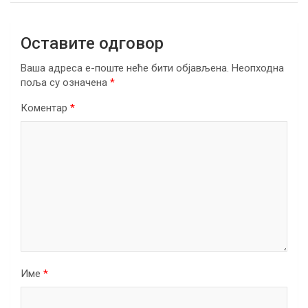
Оставите одговор
Ваша адреса е-поште неће бити објављена.
Неопходна
поља су означена
*
Коментар
*
Име
*