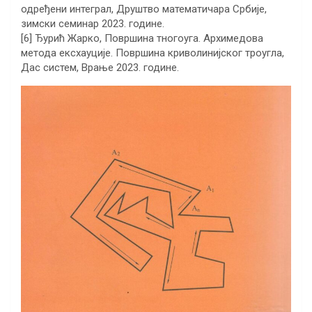
одређени интеграл, Друштво математичара Србије,
зимски семинар 2023. године.
[6] Ђурић Жарко, Површина тногоуга. Архимедова
метода ексхауције. Површина криволинијског троугла,
Дас систем, Врање 2023. године.