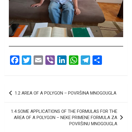
F
T
E
Vi
Li
W
T
S
a
wi
m
b
n
h
el
h
ce
tt
ail
er
ke
at
e
ar
b
er
dI
s
gr
e
Кретање
1.2 AREA OF A POLYGON – POVRŠINA MNOGOUGLA
o
n
A
a
чланка
o
p
m
1.4 SOME APPLICATIONS OF THE FORMULAS FOR THE
k
p
AREA OF A POLYGON – NEKE PRIMENE FORMULA ZA
POVRŠINU MNOGOUGLA