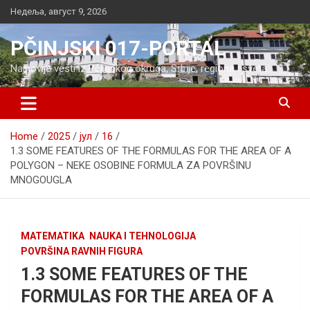
Skip
Недеља, август 9, 2026
to
content
PČINJSKI 017-PORTAL
Najnovije vesti iz Pčinjskog okruga, Srbije, regiona i sveta
Home
2025
јул
16
1.3 SOME FEATURES OF THE FORMULAS FOR THE AREA OF A
POLYGON – NEKE OSOBINE FORMULA ZA POVRŠINU
MNOGOUGLA
MATEMATIKA
NAUKA I TEHNOLOGIJA
POVRŠINA RAVNIH FIGURA
1.3 SOME FEATURES OF THE
FORMULAS FOR THE AREA OF A