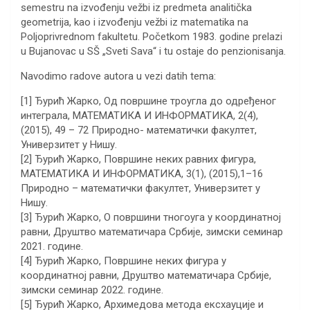
semestru na izvođenju vežbi iz predmeta analitička
geometrija, kao i izvođenju vežbi iz matematika na
Poljoprivrednom fakultetu. Početkom 1983. godine prelazi
u Bujanovac u SŠ „Sveti Sava“ i tu ostaje do penzionisanja.
Navodimo radove autora u vezi datih tema:
[1] Ђурић Жарко, Од површине троугла до одређеног
интеграла, МАТЕМАТИКА И ИНФОРМАТИКА, 2(4),
(2015), 49 – 72 Природно- математички факултет,
Универзитет у Нишу.
[2] Ђурић Жарко, Површине неких равних фигура,
МАТЕМАТИКА И ИНФОРМАТИКА, 3(1), (2015),1–16
Природно – математички факултет, Универзитет у
Нишу.
[3] Ђурић Жарко, О површини тногоуга у координатној
равни, Друштво математичара Србије, зимски семинар
2021. године.
[4] Ђурић Жарко, Површине неких фигура у
координатној равни, Друштво математичара Србије,
зимски семинар 2022. године.
[5] Ђурић Жарко, Архимедова метода ексхауције и