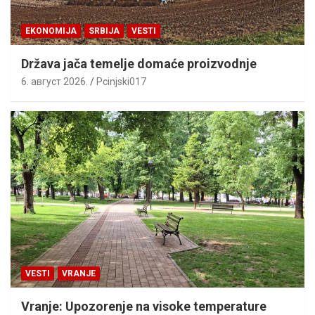
EKONOMIJA
SRBIJA
VESTI
Država jača temelje domaće proizvodnje
6. август 2026.
Pcinjski017
VESTI
VRANJE
Vranje: Upozorenje na visoke temperature