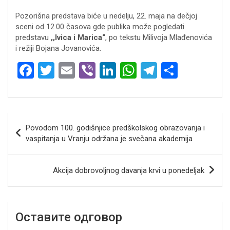
Pozorišna predstava biće u nedelju, 22. maja na dečjoj
sceni od 12.00 časova gde publika može pogledati
predstavu
,,Ivica i Marica“
, po tekstu Milivoja Mlađenovića
i režiji Bojana Jovanovića.
F
T
E
Vi
Li
W
T
S
a
wi
m
b
n
h
el
h
ce
tt
ail
er
ke
at
e
ar
b
er
dI
s
gr
e
Кретање
Povodom 100. godišnjice predškolskog obrazovanja i
o
n
A
a
чланка
vaspitanja u Vranju održana je svečana akademija
o
p
m
k
p
Akcija dobrovoljnog davanja krvi u ponedeljak
Оставите одговор