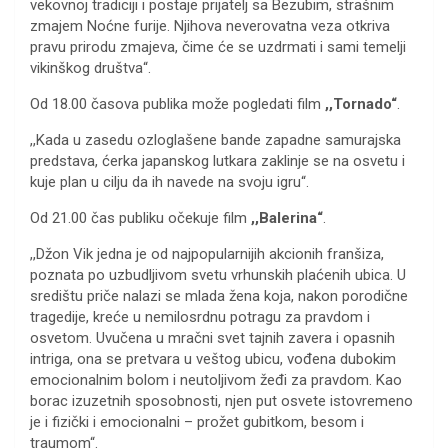
vekovnoj tradiciji i postaje prijatelj sa Bezubim, strašnim
zmajem Noćne furije. Njihova neverovatna veza otkriva
pravu prirodu zmajeva, čime će se uzdrmati i sami temelji
vikinškog društva“.
Od 18.00 časova publika može pogledati film
,,Tornado“
.
,,Kada u zasedu ozloglašene bande zapadne samurajska
predstava, ćerka japanskog lutkara zaklinje se na osvetu i
kuje plan u cilju da ih navede na svoju igru“.
Od 21.00 čas publiku očekuje film
,,Balerina“
.
,,Džon Vik jedna je od najpopularnijih akcionih franšiza,
poznata po uzbudljivom svetu vrhunskih plaćenih ubica. U
središtu priče nalazi se mlada žena koja, nakon porodične
tragedije, kreće u nemilosrdnu potragu za pravdom i
osvetom. Uvučena u mračni svet tajnih zavera i opasnih
intriga, ona se pretvara u veštog ubicu, vođena dubokim
emocionalnim bolom i neutoljivom žeđi za pravdom. Kao
borac izuzetnih sposobnosti, njen put osvete istovremeno
je i fizički i emocionalni – prožet gubitkom, besom i
traumom“.