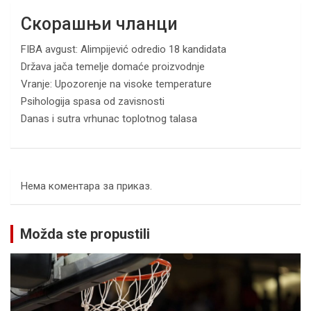
Скорашњи чланци
FIBA avgust: Alimpijević odredio 18 kandidata
Država jača temelje domaće proizvodnje
Vranje: Upozorenje na visoke temperature
Psihologija spasa od zavisnosti
Danas i sutra vrhunac toplotnog talasa
Нема коментара за приказ.
Možda ste propustili