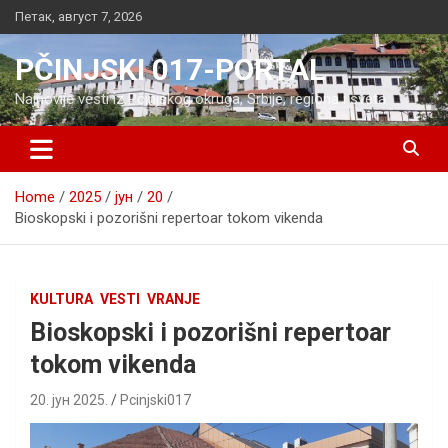
Skip
Петак, август 7, 2026
to
content
PČINJSKI 017-PORTAL
Najnovije vesti iz Pčinjskog okruga, Srbije, regiona i sveta
Home
2025
јун
20
Bioskopski i pozorišni repertoar tokom vikenda
KULTURA
VESTI
VRANJE
Bioskopski i pozorišni repertoar
tokom vikenda
20. јун 2025.
Pcinjski017