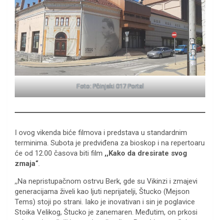
Foto: Pčinjski 017 Portal
I ovog vikenda biće filmova i predstava u standardnim
terminima. Subota je predviđena za bioskop i na repertoaru
će od 12.00 časova biti film
,,Kako da dresirate svog
zmaja“
.
,,Na nepristupačnom ostrvu Berk, gde su Vikinzi i zmajevi
generacijama živeli kao ljuti neprijatelji, Štucko (Mejson
Tems) stoji po strani. Iako je inovativan i sin je poglavice
Stoika Velikog, Štucko je zanemaren. Međutim, on prkosi