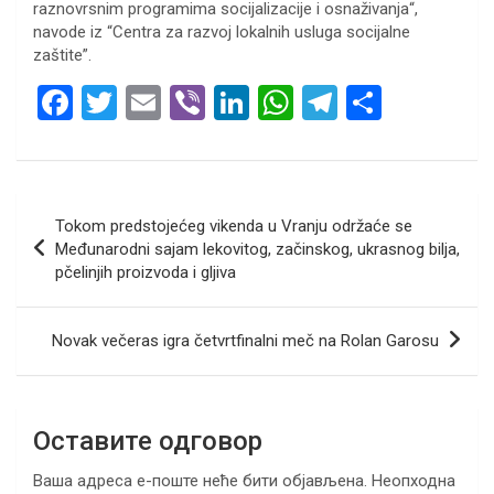
raznovrsnim programima socijalizacije i osnaživanja“,
navode iz “Centra za razvoj lokalnih usluga socijalne
zaštite”.
F
T
E
Vi
Li
W
T
S
a
wi
m
b
n
h
el
h
ce
tt
ail
er
ke
at
e
ar
b
er
dI
s
gr
e
Кретање
Tokom predstojećeg vikenda u Vranju održaće se
o
n
A
a
чланка
Međunarodni sajam lekovitog, začinskog, ukrasnog bilja,
o
p
m
pčelinjih proizvoda i gljiva
k
p
Novak večeras igra četvrtfinalni meč na Rolan Garosu
Оставите одговор
Ваша адреса е-поште неће бити објављена.
Неопходна