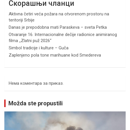
Скорашњи чланци
Aktivna četiri veća požara na otvorenom prostoru na
teritoriji Srbije
Danas je prepodobna mati Paraskeva – sveta Petka
Otvaranje 16. Internacionalne dečije radionice animiranog
filma ,,Zlatni puž 2026“
Simbol tradicije i kulture – Guča
Zaplenjeno pola tone marihuane kod Smedereva
Нема коментара за приказ.
Možda ste propustili