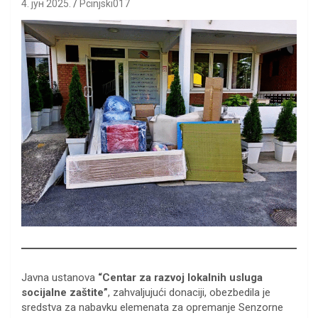
4. јун 2025.
Pcinjski017
Javna ustanova
“Centar za razvoj lokalnih usluga
socijalne zaštite”
, zahvaljujući donaciji, obezbedila je
sredstva za nabavku elemenata za opremanje Senzorne