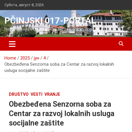
Skip
Субота, август 8, 2026
to
content
PČINJSKI 017-PORTAL
Najnovije vesti iz Pčinjskog okruga, Srbije, regiona i sveta
Home
2025
јун
4
Obezbeđena Senzorna soba za Centar za razvoj lokalnih
usluga socijalne zaštite
DRUŠTVO
VESTI
VRANJE
Obezbeđena Senzorna soba za
Centar za razvoj lokalnih usluga
socijalne zaštite