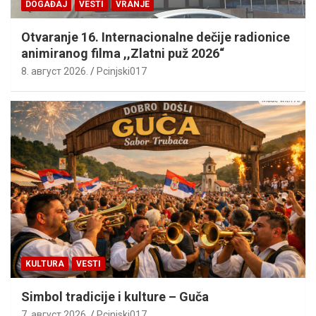
DOGAĐAJ
VESTI
VRANJE
Otvaranje 16. Internacionalne dečije radionice
animiranog filma ,,Zlatni puž 2026“
8. август 2026.
Pcinjski017
KULTURA
VESTI
Simbol tradicije i kulture – Guča
7. август 2026.
Pcinjski017