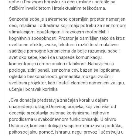
sobe u Dnevnom boravku za decu, mlade i odrasle sa
fizičkim invaliditetom i intelektualnim teškoćama.
Senzorna soba je savremeno opremljen prostor namenjen
deci, mladima i odraslima koji imaju potrebu za senzornom
stimulacijom, opuštanjem ili razvojem motoričkih i
kognitivnih sposobnosti. Prostor je osmišljen tako da kroz
svetlosne efekte, zvuke, teksture i različite stimulativne
sadržaje pomogne korisnicima da bolje razumeju sebe i
svet oko sebe, kao i da unaprede komunikaciju,
koncentraciju i emocionalnu stabilnost. Nabavljeni su
podloga, zidni paneli, senzorna cev, bazen sa lopticama,
ogledalo beskonačnosti, gimnastika mozga, zvučni i
svetlosni projektor, kao i ostali elementi namenjeni za igru,
učenje i boravak korinika.
„Ova donacija predstavlja značajan korak u daljem
unapređenju usluge Dnevnog boravka, koji već više od
decenije predstavlja oslonac korisnicima i njihovim
porodicama u svakodnevnom funkcionisanju. U okviru
Ustanove, korisnici dobijaju vaspitno-obrazovnu podršku,
psihosocijalnu pomoć, ishranu, negu, prevoz i učestvuju u