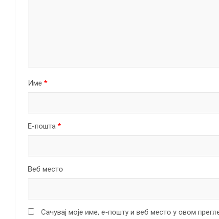
Име
*
Е-пошта
*
Веб место
Сачувај моје име, е-пошту и веб место у овом прег