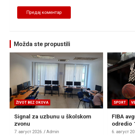
Možda ste propustili
ŽIVOT BEZ OKOVA
SPORT
V
Signal za uzbunu u školskom
FIBA avg
zvonu
odredio 
7. август 2026.
Admin
6. август 20