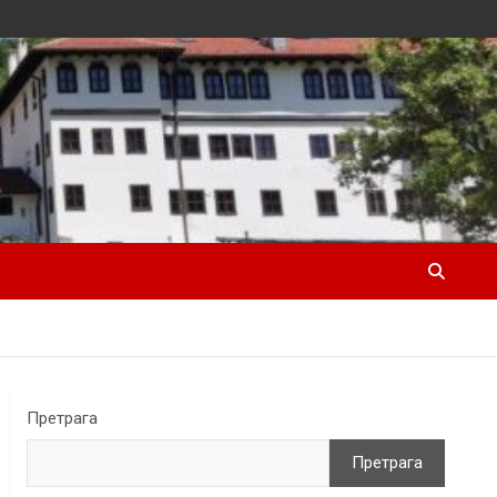
Претрага
Претрага