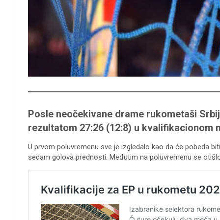
Posle neočekivane drame rukometaši Srbije
rezultatom 27:26 (12:8) u kvalifikacionom 
U prvom poluvremenu sve je izgledalo kao da će pobeda biti 
sedam golova prednosti. Međutim na poluvremenu se otišlo pri 