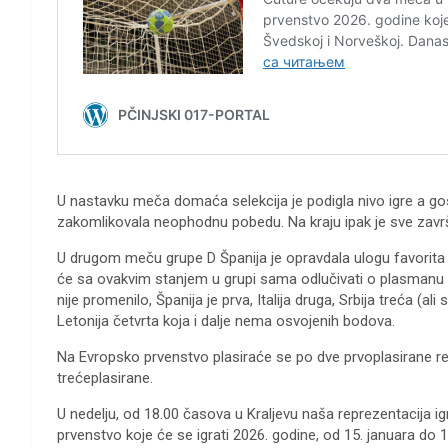
U nastavku meča domaća selekcija je podigla nivo igre a gos
zakomlikovala neophodnu pobedu. Na kraju ipak je sve završ
U drugom meču grupe D Španija je opravdala ulogu favorita i po
će sa ovakvim stanjem u grupi sama odlučivati o plasmanu i
nije promenilo, Španija je prva, Italija druga, Srbija treća (
Letonija četvrta koja i dalje nema osvojenih bodova.
Na Evropsko prvenstvo plasiraće se po dve prvoplasirane repr
trećeplasirane.
U nedelju, od 18.00 časova u Kraljevu naša reprezentacija
prvenstvo koje će se igrati 2026. godine, od 15. januara do 1