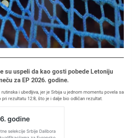
 su uspeli da kao gosti pobede Letoniju
meču za EP 2026. godine.
rutinska i ubedljiva, jer je Srbija u jednom momentu povela sa
rezultatu 12:8, što je i dalje bio odličan rezultat.