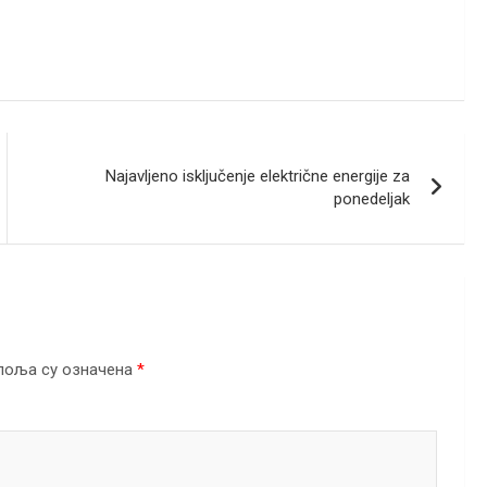
Najavljeno isključenje električne energije za
ponedeljak
поља су означена
*