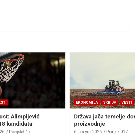
ESTI
EKONOMIJA
SRBIJA
VESTI
ust: Alimpijević
Država jača temelje d
18 kandidata
proizvodnje
26.
Pcinjski017
6. август 2026.
Pcinjski017