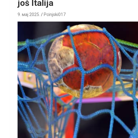
još Italija
9. мај 2025.
Pcinjski017