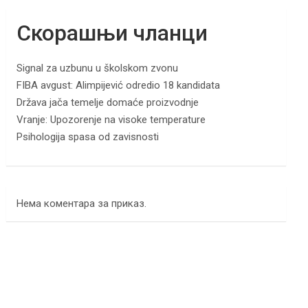
Скорашњи чланци
Signal za uzbunu u školskom zvonu
FIBA avgust: Alimpijević odredio 18 kandidata
Država jača temelje domaće proizvodnje
Vranje: Upozorenje na visoke temperature
Psihologija spasa od zavisnosti
Нема коментара за приказ.