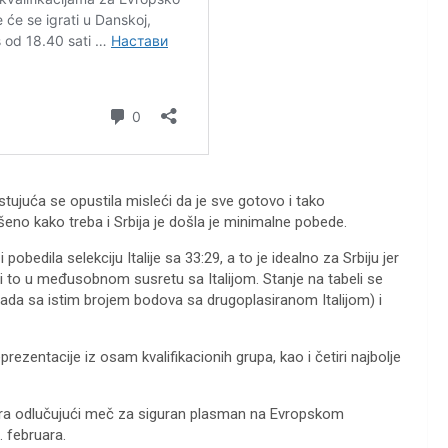
tujuća se opustila misleći da je sve gotovo i tako
eno kako treba i Srbija je došla je minimalne pobede.
bedila selekciju Italije sa 33:29, a to je idealno za Srbiju jer
 to u međusobnom susretu sa Italijom. Stanje na tabeli se
ali sada sa istim brojem bodova sa drugoplasiranom Italijom) i
ezentacije iz osam kvalifikacionih grupa, kao i četiri najbolje
 igra odlučujući meč za siguran plasman na Evropskom
. februara.