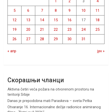
1
2
3
4
5
6
7
8
9
10
11
12
13
14
15
16
17
18
19
20
21
22
23
24
25
26
27
28
29
30
31
« апр
јун »
Скорашњи чланци
Aktivna četiri veća požara na otvorenom prostoru na
teritoriji Srbije
Danas je prepodobna mati Paraskeva – sveta Petka
Otvaranje 16. Internacionalne dečije radionice animiranog