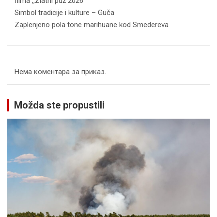
filma ,,Zlatni puž 2026“
Simbol tradicije i kulture – Guča
Zaplenjeno pola tone marihuane kod Smedereva
Нема коментара за приказ.
Možda ste propustili