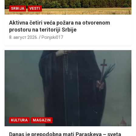
SRBIJA
VESTI
Aktivna četiri veća požara na otvorenom
prostoru na teritoriji Srbije
8. август 2026.
Pcinjski017
KULTURA
MAGAZIN
Danas je prepodobna mati Paraskeva – sveta