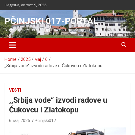
Skip
Недеља, август 9, 2026
to
content
PČINJSKI 017-PORTAL
Najnovije vesti iz Pčinjskog okruga, Srbije, regiona i sveta
Home
2025
мај
6
,,Srbija vode“ izvodi radove u Ćukovcu i Zlatokopu
VESTI
,,Srbija vode“ izvodi radove u
Ćukovcu i Zlatokopu
6. мај 2025.
Pcinjski017