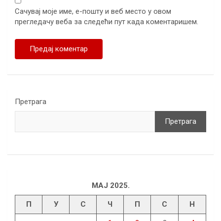
Сачувај моје име, е-пошту и веб место у овом
прегледачу веба за следећи пут када коментаришем.
Претрага
Претрага
МАЈ 2025.
П
У
С
Ч
П
С
Н