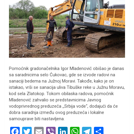
Pomoćnik gradonačelnika Igor Mladenović obišao je danas
sa saradnicima selo Ćukovac, gde se izvode radovi na
sanaciji bedema na Južnoj Moravi. Takođe, kako je on
istakao, vrši se sanacija uliva Tibuške reke u Južnu Moravu,
kod sela Zlatokop. Tokom obilaska radova, pomoćnik
Mladenović zahvalio se predstavnicima Javnog
vodoprivrednog preduzeća ,,Srbija vode“, dodajući da će
dobra saradnja između ovog preduzeća i lokalne
samouprave biti nastavljena.
F
T
E
Vi
Li
W
T
S