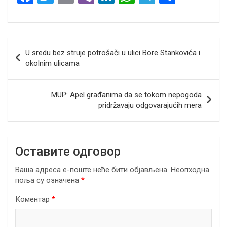
a
wi
m
b
n
h
el
h
ce
tt
ail
er
ke
at
e
ar
b
er
dI
s
gr
e
Кретање
U sredu bez struje potrošači u ulici Bore Stankovića i
o
n
A
a
чланка
okolnim ulicama
o
p
m
k
p
MUP: Apel građanima da se tokom nepogoda
pridržavaju odgovarajućih mera
Оставите одговор
Ваша адреса е-поште неће бити објављена.
Неопходна
поља су означена
*
Коментар
*