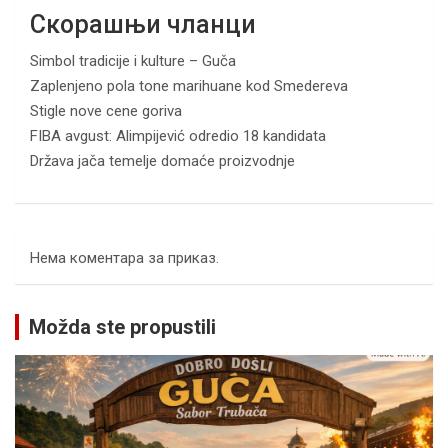
Скорашњи чланци
Simbol tradicije i kulture – Guča
Zaplenjeno pola tone marihuane kod Smedereva
Stigle nove cene goriva
FIBA avgust: Alimpijević odredio 18 kandidata
Država jača temelje domaće proizvodnje
Нема коментара за приказ.
Možda ste propustili