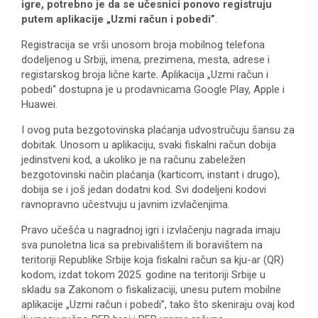
igre, potrebno je da se učesnici ponovo registruju
putem aplikacije „Uzmi račun i pobedi”
.
Registracija se vrši unosom broja mobilnog telefona
dodeljenog u Srbiji, imena, prezimena, mesta, adrese i
registarskog broja lične karte. Aplikacija „Uzmi račun i
pobedi“ dostupna je u prodavnicama Google Play, Apple i
Huawei.
I ovog puta bezgotovinska plaćanja udvostručuju šansu za
dobitak. Unosom u aplikaciju, svaki fiskalni račun dobija
jedinstveni kod, a ukoliko je na računu zabeležen
bezgotovinski način plaćanja (karticom, instant i drugo),
dobija se i još jedan dodatni kod. Svi dodeljeni kodovi
ravnopravno učestvuju u javnim izvlačenjima.
Pravo učešća u nagradnoj igri i izvlačenju nagrada imaju
sva punoletna lica sa prebivalištem ili boravištem na
teritoriji Republike Srbije koja fiskalni račun sa kju-ar (QR)
kodom, izdat tokom 2025. godine na teritoriji Srbije u
skladu sa Zakonom o fiskalizaciji, unesu putem mobilne
aplikacije „Uzmi račun i pobedi”, tako što skeniraju ovaj kod