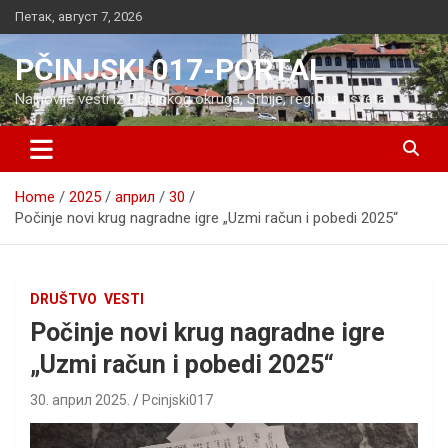
Skip
Петак, август 7, 2026
to
content
PČINJSKI 017-PORTAL
Najnovije vesti iz Pčinjskog okruga, Srbije, regiona i sveta
Home
2025
април
30
Počinje novi krug nagradne igre „Uzmi račun i pobedi 2025“
DRUŠTVO
VESTI
Počinje novi krug nagradne igre
„Uzmi račun i pobedi 2025“
30. април 2025.
Pcinjski017