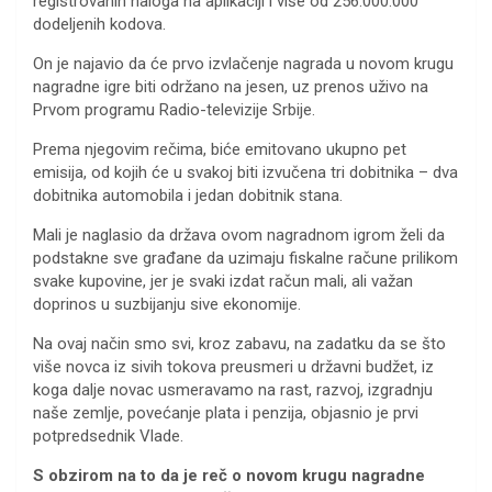
registrovanih naloga na aplikaciji i više od 256.000.000
dodeljenih kodova.
On je najavio da će prvo izvlačenje nagrada u novom krugu
nagradne igre biti održano na jesen, uz prenos uživo na
Prvom programu Radio-televizije Srbije.
Prema njegovim rečima, biće emitovano ukupno pet
emisija, od kojih će u svakoj biti izvučena tri dobitnika – dva
dobitnika automobila i jedan dobitnik stana.
Mali je naglasio da država ovom nagradnom igrom želi da
podstakne sve građane da uzimaju fiskalne račune prilikom
svake kupovine, jer je svaki izdat račun mali, ali važan
doprinos u suzbijanju sive ekonomije.
Na ovaj način smo svi, kroz zabavu, na zadatku da se što
više novca iz sivih tokova preusmeri u državni budžet, iz
koga dalje novac usmeravamo na rast, razvoj, izgradnju
naše zemlje, povećanje plata i penzija, objasnio je prvi
potpredsednik Vlade.
S obzirom na to da je reč o novom krugu nagradne