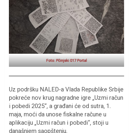
Foto: Pčinjski 017 Portal
Uz podršku NALED-a Vlada Republike Srbije
pokreće nov krug nagradne igre „Uzmi račun
i pobedi 2025“, a građani će od sutra, 1.
maja, moći da unose fiskalne račune u
aplikaciju „Uzmi račun i pobedi“, stoji u
današnjem saopštenju.