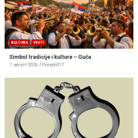
KULTURA
VESTI
Simbol tradicije i kulture – Guča
7. август 2026.
Pcinjski017