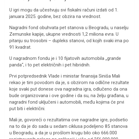
U igri mogu da učestvuju svi fiskalni računi izdati od 1.
januara 2025. godine, bez obzira na vrednost.
Nagradni fond obuhvata pet stanova u Beogradu, u naselju
Zemunske kapije, ukupne vrednosti 1,2 miliona evra. U
pitanju su trosobni – dupleks stanovi, od kojih svaki ima po
91 kvadrat.
U nagradnom fondu je i 10 fijatovih automobila „grande
panda“, i to pet električnih i pet hibridnih.
Prvi potpredsednik Vlade i ministar finansija Siniša Mali
rekao je tim povodom da je, s obzirom na odlične rezultate
koje svaki put donese ova nagradna igra, odlučeno da ona
bude organizovana i ove godine i da su, na želju građana, u
nagradni fond uključeni i automobili, među kojima će prvi
put biti i električni.
Mali je, govoreći o rezultatima ove nagradne igre, podsetio
na to da je do sada u sedam ciklusa podeljeno 85 stanova
u Beogradu, a da je u prošlom krugu bilo oko 666.000