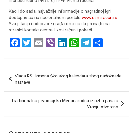
ili unesu ručno PFR broj i PFR vreme računa.
Kao i do sada, najvažnije informacije o nagradnoj igri
dostupne su na nacionalnom portalu
www.uzmiracun.rs
.
Sva pitanja i odgovore građani mogu da pronađu na
stranici kontakt centra Uzmi račun i pobedi.
F
T
E
Vi
Li
W
T
S
a
wi
m
b
n
h
el
h
ce
tt
ail
er
ke
at
e
ar
b
er
dI
s
gr
e
Кретање
Vlada RS: Izmena Školskog kalendara zbog nadoknade
o
n
A
a
чланка
nastave
o
p
m
k
p
Tradicionalna prvomajska Međunarodna izložba pasa u
Vranju otvorena