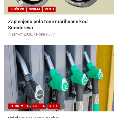
DRUŠTVO
SRBIJA
VESTI
Zaplenjeno pola tone marihuane kod
Smedereva
7. август 2026.
Pcinjski017
EKONOMIJA
SRBIJA
VESTI