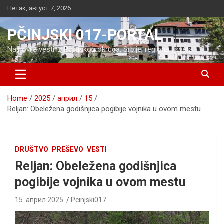
Skip
Петак, август 7, 2026
to
content
PČINJSKI 017-PORTAL
Najnovije vesti iz Pčinjskog okruga, Srbije, regiona i sveta
Home
2025
април
15
Reljan: Obeležena godišnjica pogibije vojnika u ovom mestu
DRUŠTVO
PREŠEVO
VESTI
Reljan: Obeležena godišnjica
pogibije vojnika u ovom mestu
15. април 2025.
Pcinjski017