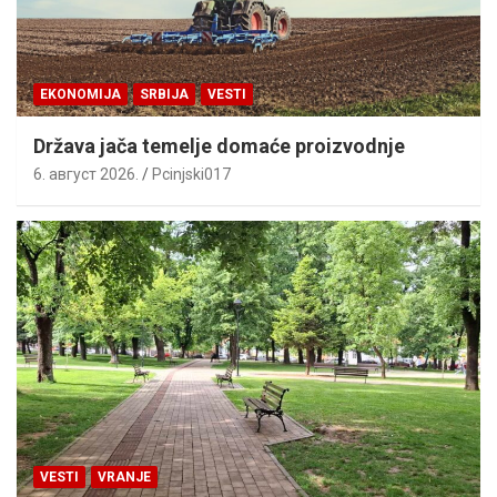
EKONOMIJA
SRBIJA
VESTI
Država jača temelje domaće proizvodnje
6. август 2026.
Pcinjski017
VESTI
VRANJE