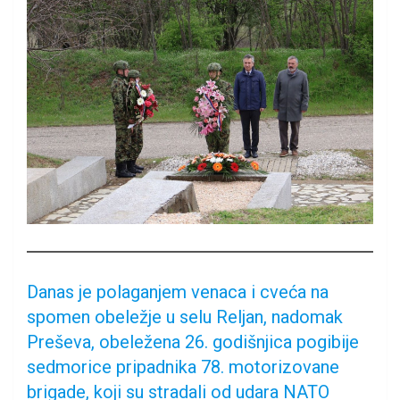
Danas je polaganjem venaca i cveća na
spomen obeležje u selu Reljan, nadomak
Preševa, obeležena 26. godišnjica pogibije
sedmorice pripadnika 78. motorizovane
brigade, koji su stradali od udara NATO