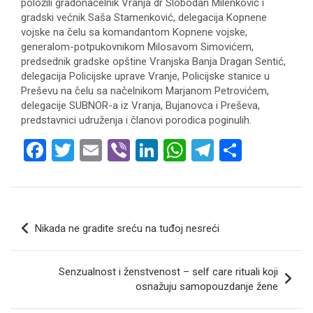
položili gradonačelnik Vranja dr Slobodan Milenković i
gradski većnik Saša Stamenković, delegacija Kopnene
vojske na čelu sa komandantom Kopnene vojske,
generalom-potpukovnikom Milosavom Simovićem,
predsednik gradske opštine Vranjska Banja Dragan Sentić,
delegacija Policijske uprave Vranje, Policijske stanice u
Preševu na čelu sa načelnikom Marjanom Petrovićem,
delegacije SUBNOR-a iz Vranja, Bujanovca i Preševa,
predstavnici udruženja i članovi porodica poginulih.
F
T
E
Vi
Li
W
T
S
a
wi
m
b
n
h
el
h
ce
tt
ail
er
ke
at
e
ar
b
er
dI
s
gr
e
Кретање
Nikada ne gradite sreću na tuđoj nesreći
o
n
A
a
чланка
o
p
m
Senzualnost i ženstvenost – self care rituali koji
k
p
osnažuju samopouzdanje žene