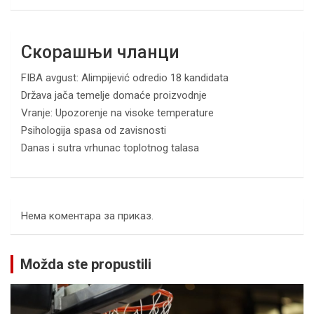
Скорашњи чланци
FIBA avgust: Alimpijević odredio 18 kandidata
Država jača temelje domaće proizvodnje
Vranje: Upozorenje na visoke temperature
Psihologija spasa od zavisnosti
Danas i sutra vrhunac toplotnog talasa
Нема коментара за приказ.
Možda ste propustili