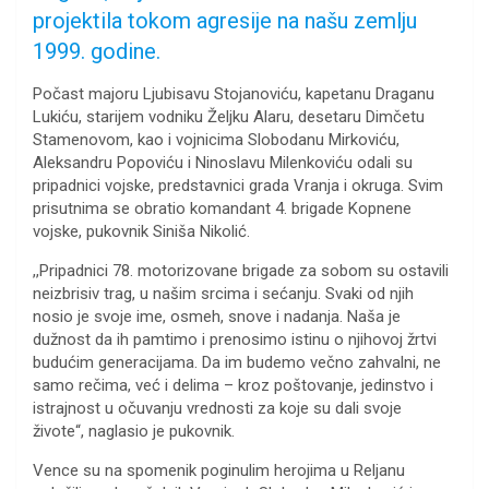
projektila tokom agresije na našu zemlju
1999. godine.
Počast majoru Ljubisavu Stojanoviću, kapetanu Draganu
Lukiću, starijem vodniku Željku Alaru, desetaru Dimčetu
Stamenovom, kao i vojnicima Slobodanu Mirkoviću,
Aleksandru Popoviću i Ninoslavu Milenkoviću odali su
pripadnici vojske, predstavnici grada Vranja i okruga. Svim
prisutnima se obratio komandant 4. brigade Kopnene
vojske, pukovnik Siniša Nikolić.
,,Pripadnici 78. motorizovane brigade za sobom su ostavili
neizbrisiv trag, u našim srcima i sećanju. Svaki od njih
nosio je svoje ime, osmeh, snove i nadanja. Naša je
dužnost da ih pamtimo i prenosimo istinu o njihovoj žrtvi
budućim generacijama. Da im budemo večno zahvalni, ne
samo rečima, već i delima – kroz poštovanje, jedinstvo i
istrajnost u očuvanju vrednosti za koje su dali svoje
živote“, naglasio je pukovnik.
Vence su na spomenik poginulim herojima u Reljanu