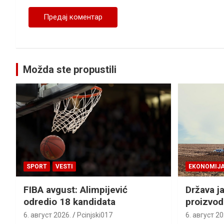
Možda ste propustili
SPORT
VESTI
EKONOMIJ
FIBA avgust: Alimpijević
Država j
odredio 18 kandidata
proizvod
6. август 2026.
Pcinjski017
6. август 20