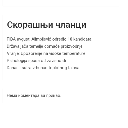
Скорашњи чланци
FIBA avgust: Alimpijević odredio 18 kandidata
Država jača temelje domaće proizvodnje
Vranje: Upozorenje na visoke temperature
Psihologija spasa od zavisnosti
Danas i sutra vrhunac toplotnog talasa
Нема коментара за приказ.