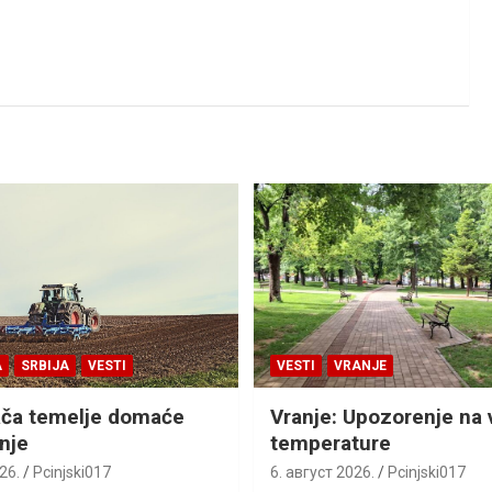
A
SRBIJA
VESTI
VESTI
VRANJE
ača temelje domaće
Vranje: Upozorenje na 
nje
temperature
26.
Pcinjski017
6. август 2026.
Pcinjski017