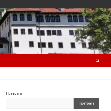
Претрага
Претрага