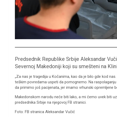
Predsednik Republike Srbije Aleksandar Vuči
Severnoj Makedoniji koji su smešteni na Kli
„Za nas je tragedija u Kočanima, kao da je bilo gde kod nas
teškim povredama uspeti da pomognemo. Na raspolaganju s
da primimo još pacijenata, jer imamo vrhunski opremljene b
Makedonskom narodu neće biti lako, a mi ćemo uvek biti uz n
predsednika Srbije na njegovoj FB stranici.
Foto: FB stranica Aleksandar Vučić