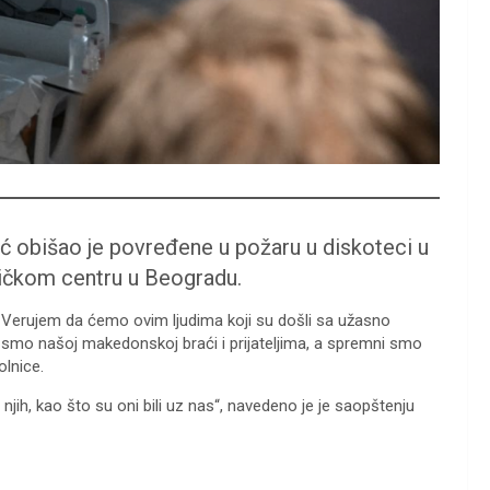
ć obišao je povređene u požaru u diskoteci u
ničkom centru u Beogradu.
. Verujem da ćemo ovim ljudima koji su došli sa užasno
mo našoj makedonskoj braći i prijateljima, a spremni smo
olnice.
jih, kao što su oni bili uz nas“, navedeno je je saopštenju