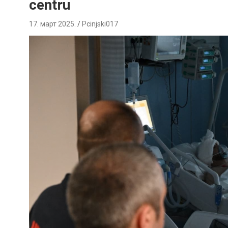
centru
17. март 2025.
Pcinjski017