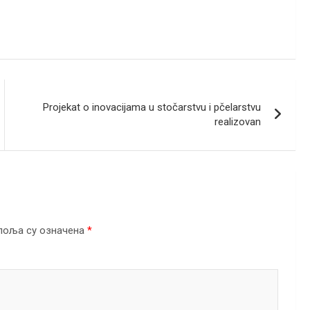
Projekat o inovacijama u stočarstvu i pčelarstvu
realizovan
поља су означена
*