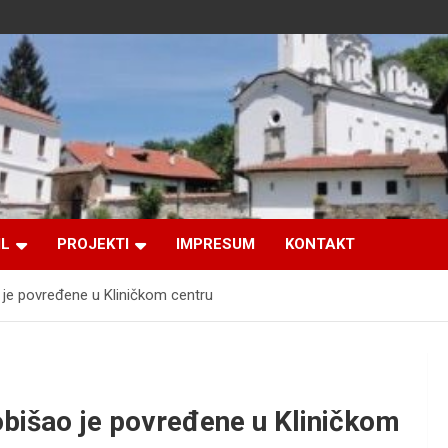
IL
PROJEKTI
IMPRESUM
KONTAKT
 je povređene u Kliničkom centru
bišao je povređene u Kliničkom