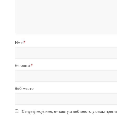
Име
*
Е-пошта
*
Веб место
Сачувај моје име, е-пошту и веб место у овом прег