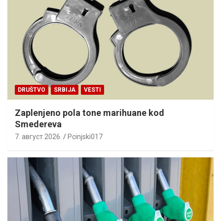
DRUŠTVO
SRBIJA
VESTI
Zaplenjeno pola tone marihuane kod
Smedereva
7. август 2026.
Pcinjski017