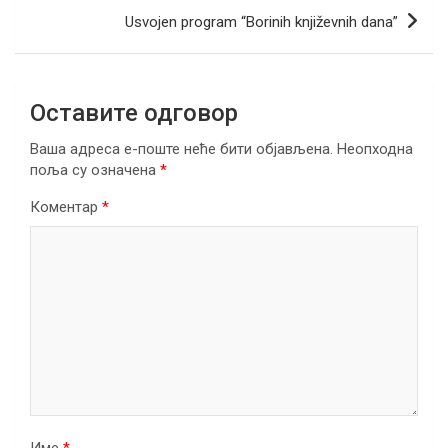
o
p
m
Usvojen program “Borinih književnih dana”
k
p
Оставите одговор
Ваша адреса е-поште неће бити објављена.
Неопходна
поља су означена
*
Коментар
*
Име
*