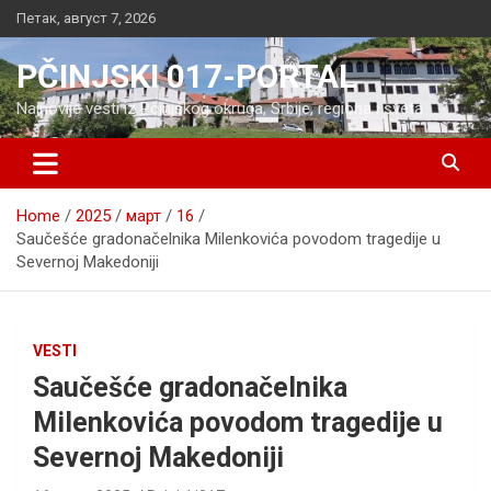
Skip
Петак, август 7, 2026
to
content
PČINJSKI 017-PORTAL
Najnovije vesti iz Pčinjskog okruga, Srbije, regiona i sveta
Home
2025
март
16
Saučešće gradonačelnika Milenkovića povodom tragedije u
Severnoj Makedoniji
VESTI
Saučešće gradonačelnika
Milenkovića povodom tragedije u
Severnoj Makedoniji