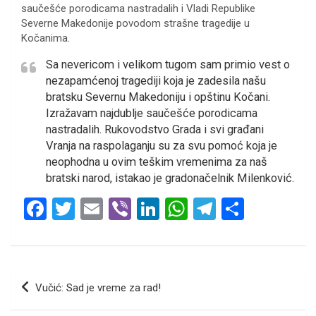
saučešće porodicama nastradalih i Vladi Republike
Severne Makedonije povodom strašne tragedije u
Kočanima.
Sa nevericom i velikom tugom sam primio vest o
nezapamćenoj tragediji koja je zadesila našu
bratsku Severnu Makedoniju i opštinu Kočani.
Izražavam najdublje saučešće porodicama
nastradalih. Rukovodstvo Grada i svi građani
Vranja na raspolaganju su za svu pomoć koja je
neophodna u ovim teškim vremenima za naš
bratski narod, istakao je gradonačelnik Milenković.
F
T
E
Vi
Li
W
T
S
a
wi
m
b
n
h
el
h
ce
tt
ail
er
ke
at
e
ar
b
er
dI
s
gr
e
Кретање
Vučić: Sad je vreme za rad!
o
n
A
a
чланка