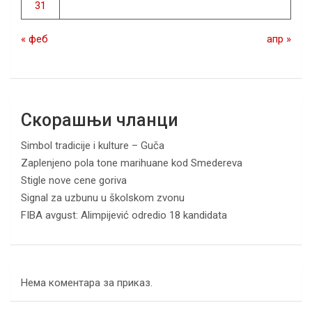
31
« феб
апр »
Скорашњи чланци
Simbol tradicije i kulture – Guča
Zaplenjeno pola tone marihuane kod Smedereva
Stigle nove cene goriva
Signal za uzbunu u školskom zvonu
FIBA avgust: Alimpijević odredio 18 kandidata
Нема коментара за приказ.