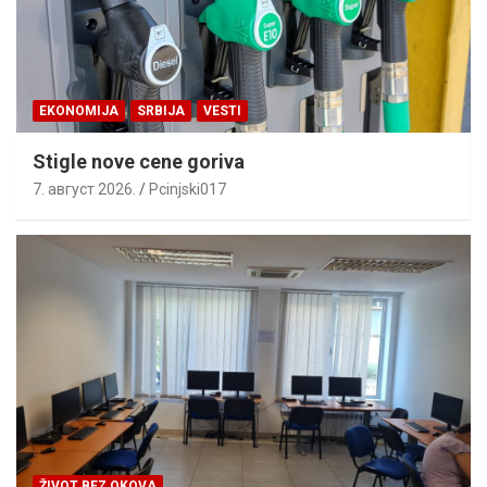
EKONOMIJA
SRBIJA
VESTI
Stigle nove cene goriva
7. август 2026.
Pcinjski017
ŽIVOT BEZ OKOVA