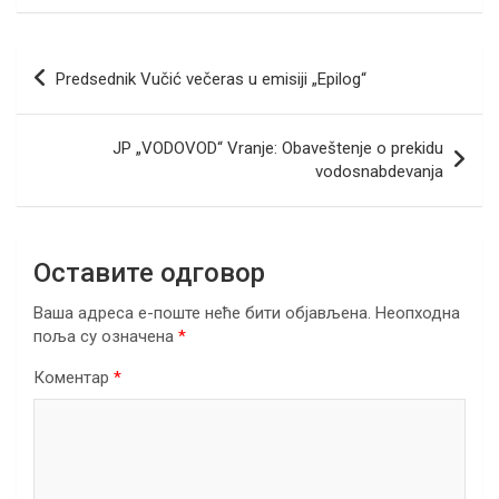
ce
tt
ail
er
ke
at
e
ar
b
er
dI
s
gr
e
Кретање
Predsednik Vučić večeras u emisiji „Epilog“
o
n
A
a
чланка
o
p
m
JP „VODOVOD“ Vranje: Obaveštenje o prekidu
k
p
vodosnabdevanja
Оставите одговор
Ваша адреса е-поште неће бити објављена.
Неопходна
поља су означена
*
Коментар
*