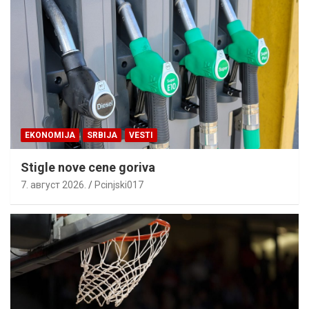
EKONOMIJA
SRBIJA
VESTI
Stigle nove cene goriva
7. август 2026.
Pcinjski017