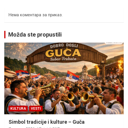
Нема коментара за приказ.
Možda ste propustili
KULTURA
VESTI
Simbol tradicije i kulture – Guča