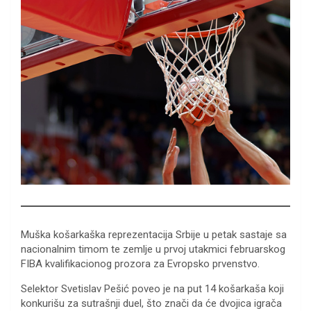
Muška košarkaška reprezentacija Srbije u petak sastaje sa
nacionalnim timom te zemlje u prvoj utakmici februarskog
FIBA kvalifikacionog prozora za Evropsko prvenstvo.
Selektor Svetislav Pešić poveo je na put 14 košarkaša koji
konkurišu za sutrašnji duel, što znači da će dvojica igrača