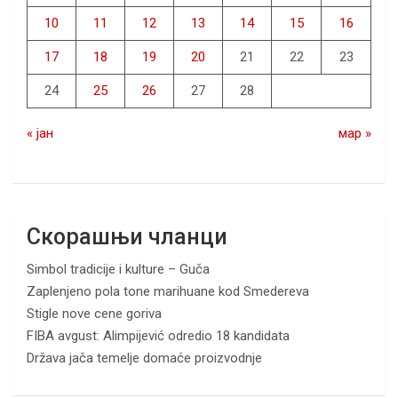
10
11
12
13
14
15
16
17
18
19
20
21
22
23
24
25
26
27
28
« јан
мар »
Скорашњи чланци
Simbol tradicije i kulture – Guča
Zaplenjeno pola tone marihuane kod Smedereva
Stigle nove cene goriva
FIBA avgust: Alimpijević odredio 18 kandidata
Država jača temelje domaće proizvodnje