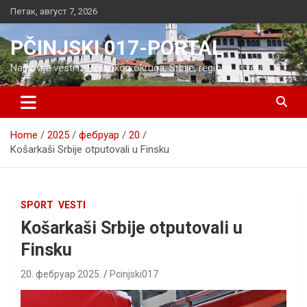
Skip
Петак, август 7, 2026
to
content
PČINJSKI 017-PORTAL
Najnovije vesti iz Pčinjskog okruga, Srbije, regiona i sveta
Home
2025
фебруар
20
Košarkaši Srbije otputovali u Finsku
SPORT
VESTI
Košarkaši Srbije otputovali u
Finsku
20. фебруар 2025.
Pcinjski017