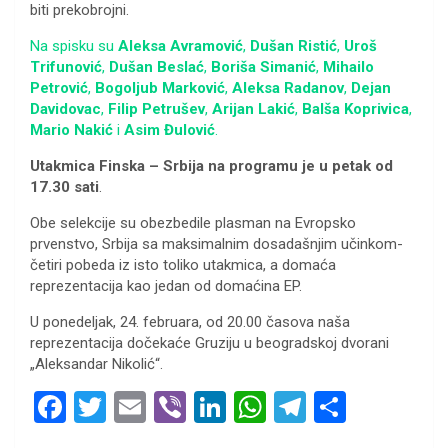
biti prekobrojni.
Na spisku su
Aleksa Avramović
,
Dušan Ristić
,
Uroš
Trifunović
,
Dušan Beslać
,
Boriša Simanić
,
Mihailo
Petrović
,
Bogoljub Marković
,
Aleksa Radanov
,
Dejan
Davidovac
,
Filip Petrušev
,
Arijan Lakić
,
Balša Koprivica
,
Mario Nakić
i
Asim Đulović
.
Utakmica Finska – Srbija na programu je u petak od
17.30 sati
.
Obe selekcije su obezbedile plasman na Evropsko
prvenstvo, Srbija sa maksimalnim dosadašnjim učinkom-
četiri pobeda iz isto toliko utakmica, a domaća
reprezentacija kao jedan od domaćina EP.
U ponedeljak, 24. februara, od 20.00 časova naša
reprezentacija dočekaće Gruziju u beogradskoj dvorani
„Aleksandar Nikolić“.
F
T
E
Vi
Li
W
T
S
a
wi
m
b
n
h
el
h