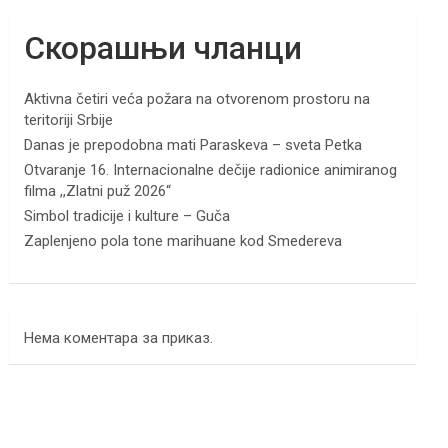
Скорашњи чланци
Aktivna četiri veća požara na otvorenom prostoru na
teritoriji Srbije
Danas je prepodobna mati Paraskeva – sveta Petka
Otvaranje 16. Internacionalne dečije radionice animiranog
filma ,,Zlatni puž 2026“
Simbol tradicije i kulture – Guča
Zaplenjeno pola tone marihuane kod Smedereva
Нема коментара за приказ.