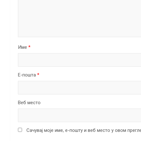
Име
*
Е-пошта
*
Веб место
Сачувај моје име, е-пошту и веб место у овом прег