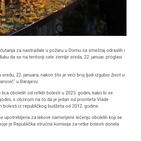
ćutanja za nastradale u požaru u Domu za smeštaj odraslih i
uku da se na teritoriji cele zemlje sreda, 22. januar, proglasi
sredu, 22. januara, nakon što je veći broj ljudi izgubio život u
anovićˮ u Barajevu.
lica obolelih od retkih bolesti u 2025. godini, kako bi se
odini, s obzirom na to da je jedan od prioriteta Vlade
ih bolesti iz republičkog budžeta od 2012. godine.
 upotrebljena za lekove namenjene lečenju obolelih koji se
a koje je Republička stručna komisija za retke bolesti donela