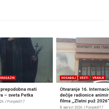
MAGAZIN
DOGAĐAJ
VESTI
VRANJE
 prepodobna mati
Otvaranje 16. Internac
a – sveta Petka
dečije radionice animi
filma ,,Zlatni puž 2026
26.
Pcinjski017
8. август 2026.
Pcinjski017