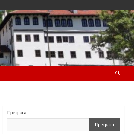
Претрага
Претрага