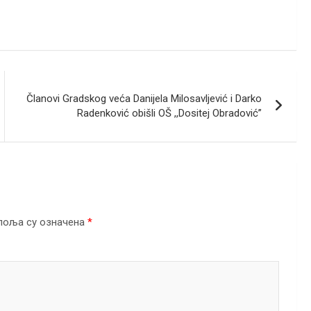
Članovi Gradskog veća Danijela Milosavljević i Darko
Radenković obišli OŠ ,,Dositej Obradović”
поља су означена
*