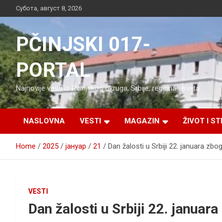
Skip
Субота, август 8, 2026
to
content
PČINJSKI 017-
PORTAL
Najnovije vesti iz Pčinjskog okruga, Srbije, regiona i sveta
NASLOVNA
VESTI
MAGAZIN
ŽIVOT I ST
Home
2025
јануар
21
Dan žalosti u Srbiji 22. januara zbo
VESTI
Dan žalosti u Srbiji 22. januar