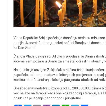
Vlada Republike Srbije počela je današnju sednicu minutom 
starijih „Ivanovićˮ u beogradskoj opštini Barajevo i donela odl
za Dan žalosti.
Članovi Vlade usvojili su Odluku o proglašenju Dana žalosti u 
jučerašnjem požaru u Domu za smeštaj odraslih i starijih „Iv
Na sednici je usvojen Zaključak o načinu finansiranja lečenja 
započelo, odnosno nastavilo lečenje tih pacijenata i u ovoj g
kontinuirano finansiranje lečenja pacijenata obolelih od retk
Obezbeđena sredstva u iznosu od 10.200.000.000 dinara biće
već nalaze na terapiji, kao i one koji započinju terapiju, a z
odluku da je lečenje neophodno i prioritetno.