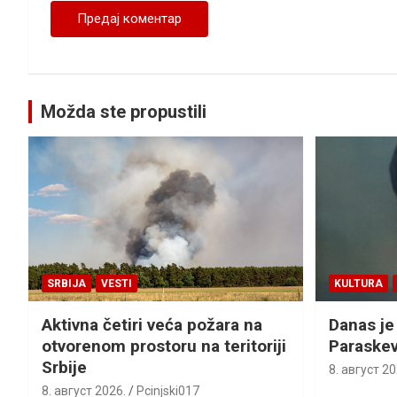
Možda ste propustili
SRBIJA
VESTI
KULTURA
Aktivna četiri veća požara na
Danas je
otvorenom prostoru na teritoriji
Paraskev
Srbije
8. август 20
8. август 2026.
Pcinjski017