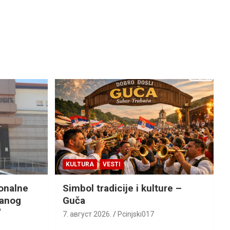
KULTURA
VESTI
ionalne
Simbol tradicije i kulture –
ranog
Guča
“
7. август 2026.
Pcinjski017