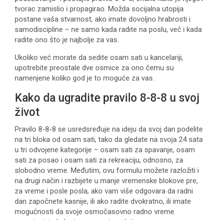
tvorac zamislio i propagirao. Možda socijalna utopija
postane vaša stvarnost, ako imate dovoljno hrabrosti i
samodiscipline – ne samo kada radite na poslu, već i kada
radite ono što je najbolje za vas.
Ukoliko već morate da sedite osam sati u kancelariji,
upotrebite preostale dve osmice za ono čemu su
namenjene koliko god je to moguće za vas.
Kako da ugradite pravilo 8-8-8 u svoj
život
Pravilo 8-8-8 se usredsređuje na ideju da svoj dan podelite
na tri bloka od osam sati, tako da gledate na svoja 24 sata
u tri odvojene kategorije – osam sati za spavanje, osam
sati za posao i osam sati za rekreaciju, odnosno, za
slobodno vreme. Međutim, ovu formulu možete razložiti i
na drugi način i razbijete u manje vremenske blokove pre,
za vreme i posle posla, ako vam više odgovara da radni
dan započnete kasnije, ili ako radite dvokratno, ili imate
mogućnosti da svoje osmočasovno radno vreme