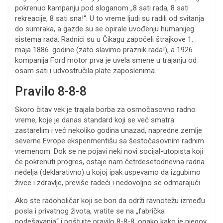
pokrenuo kampanju pod sloganom „8 sati rada, 8 sati
rekreacije, 8 sati sna!“. U to vreme ljudi su radili od svitanja
do sumraka, a gazde su se opirale uvođenju humanijeg
sistema rada. Radnici su u Čikagu započeli štrajkove 1.
maja 1886. godine (zato slavimo praznik rada!), a 1926.
kompanija Ford motor prva je uvela smene u trajanju od
osam sati i udvostručila plate zaposlenima.
Pravilo 8-8-8
Skoro čitav vek je trajala borba za osmočasovno radno
vreme, koje je danas standard koji se već smatra
zastarelim i već nekoliko godina unazad, napredne zemlje
severne Evrope eksperimentišu sa šestočasovnim radnim
vremenom. Dok se ne pojavi neki novi socijal-utopista koji
će pokrenuti progres, ostaje nam četrdesetodnevna radna
nedelja (deklarativno) u kojoj ipak uspevamo da izgubimo
živce i zdravlje, previše radeći i nedovoljno se odmarajući.
Ako ste radoholičar koji se bori da održi ravnotežu između
posla i privatnog života, vratite se na „fabrička
podešavanja“ i poštujte pravilo 8-8-8, onako kako je njegov