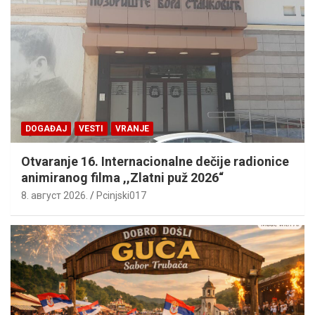
DOGAĐAJ
VESTI
VRANJE
Otvaranje 16. Internacionalne dečije radionice
animiranog filma ,,Zlatni puž 2026“
8. август 2026.
Pcinjski017