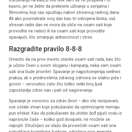
izležavanju na kauču sve dok vam se ne prispava i to
kasno, jer ne želite da prekinete uživanje u serijama i
filmovima, koji vas opuštaju nakon stresnog radnog dana.
Ali ako posmatrate svoj dan kao tri odvojena bloka, vaš
stresan radni dan ne mora da utiče na osam sati koje
provodite ne radeći ili na osam sati koje provodite
spavajući, što smanjuje anksioznost i stres.
Razgradite pravilo 8-8-8
Umesto da na prvo mesto stavite osam sati rada, kao što
je učinio Oven u svom sloganu i kampanji, neka vam osam
sati sna bude prioritet. Spavanje je najpotcenjenija wellnes
praksa, ali o prednostima zdravog odmora se stalno piše i
govori – verovatno zato što toliko veliki broj ljudi
zapostavlja zdrav san i pati od sagorevanja.
Spavanje je osnovno za zdrav život – ako ste neispavani,
sve ostale stvari koje pokušavate da optimizujete nemaju
pun efekat. Kao da pokušavate da utolite žeđ pijući vodu iz
naprsnute čaše – koliko god dosipate, ne možete se
napojiti. Stručnjaci se slažu da prosečnih osam sati sna
poboljšava kognitivne funkcije, odražava nivo energije,