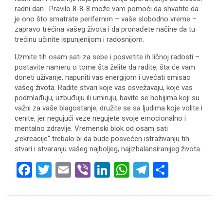
radni dan. Pravilo 8-8-8 može vam pomoći da shvatite da
je ono što smatrate perifernim – vaše slobodno vreme –
zapravo trećina vašeg života i da pronađete načine da tu
trećinu učinite ispunjenijom i radosnijom.
Uzmite tih osam sati za sebe i posvetite ih ličnoj radosti –
postavite nameru o tome šta želite da radite, šta će vam
doneti uživanje, napuniti vas energijom i uvećati smisao
vašeg života. Radite stvari koje vas osvežavaju, koje vas
podmlađuju, uzbuđuju ili umiruju, bavite se hobijima koji su
važni za vaše blagostanje, družite se sa ljudima koje volite i
cenite, jer negujući veze negujete svoje emocionalno i
mentalno zdravlje. Vremenski blok od osam sati
„rekreacije“ trebalo bi da bude posvećen istraživanju tih
stvari i stvaranju vašeg najboljeg, najizbalansiranijeg života.
F
T
E
Vi
Li
W
T
S
a
wi
m
b
n
h
el
h
ce
tt
ail
er
ke
at
e
ar
b
er
dI
s
gr
e
Кретање