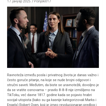
17. јануар 2025.
Pcinjski017
Ravnoteža između posla i privatnog života je danas važno i
često goruće pitanje, na koje se nude brojni odgovori i
stručni saveti. Međutim, da biste se uravnotežili, dovoljno je
da se vratite osnovama – pravilo 8-8-8 nije izmišljeno na
TikToku, već davne 1817. godine kada se pojavio hrabri
socijal-utopista (kako su ga kasnije kategorizovali Marks i
Engels) Robert Oven, koji je izneo revolucionaran predlog i