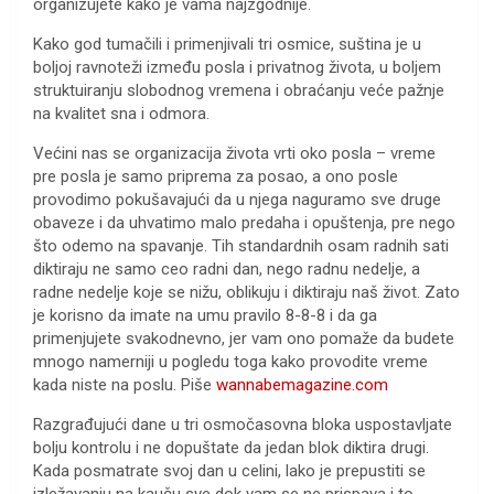
organizujete kako je vama najzgodnije.
Kako god tumačili i primenjivali tri osmice, suština je u
boljoj ravnoteži između posla i privatnog života, u boljem
struktuiranju slobodnog vremena i obraćanju veće pažnje
na kvalitet sna i odmora.
Većini nas se organizacija života vrti oko posla – vreme
pre posla je samo priprema za posao, a ono posle
provodimo pokušavajući da u njega naguramo sve druge
obaveze i da uhvatimo malo predaha i opuštenja, pre nego
što odemo na spavanje. Tih standardnih osam radnih sati
diktiraju ne samo ceo radni dan, nego radnu nedelje, a
radne nedelje koje se nižu, oblikuju i diktiraju naš život. Zato
je korisno da imate na umu pravilo 8-8-8 i da ga
primenjujete svakodnevno, jer vam ono pomaže da budete
mnogo namerniji u pogledu toga kako provodite vreme
kada niste na poslu. Piše
wannabemagazine.com
Razgrađujući dane u tri osmočasovna bloka uspostavljate
bolju kontrolu i ne dopuštate da jedan blok diktira drugi.
Kada posmatrate svoj dan u celini, lako je prepustiti se