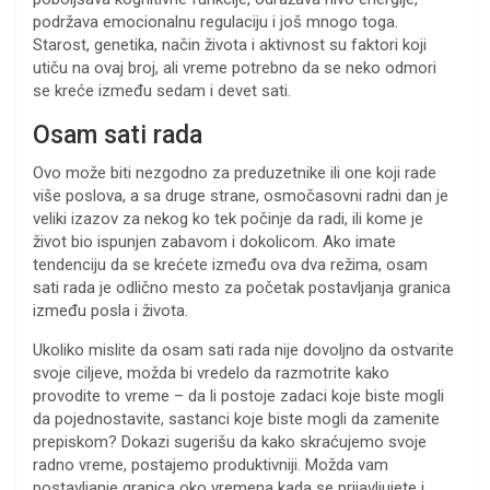
podržava emocionalnu regulaciju i još mnogo toga.
Starost, genetika, način života i aktivnost su faktori koji
utiču na ovaj broj, ali vreme potrebno da se neko odmori
se kreće između sedam i devet sati.
Osam sati rada
Ovo može biti nezgodno za preduzetnike ili one koji rade
više poslova, a sa druge strane, osmočasovni radni dan je
veliki izazov za nekog ko tek počinje da radi, ili kome je
život bio ispunjen zabavom i dokolicom. Ako imate
tendenciju da se krećete između ova dva režima, osam
sati rada je odlično mesto za početak postavljanja granica
između posla i života.
Ukoliko mislite da osam sati rada nije dovoljno da ostvarite
svoje ciljeve, možda bi vredelo da razmotrite kako
provodite to vreme – da li postoje zadaci koje biste mogli
da pojednostavite, sastanci koje biste mogli da zamenite
prepiskom? Dokazi sugerišu da kako skraćujemo svoje
radno vreme, postajemo produktivniji. Možda vam
postavljanje granica oko vremena kada se prijavljujete i