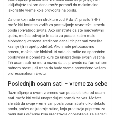
isključujete tokom dana može pomoći da maksimalno
iskoristite vreme koje provodite na poslu.
Za one koji rade van strukture „od 9 do 5“, pravilo 8-8-8
može biti koristan vodič za postavljanje ravnoteže između
posla i privatnog života. Ako smatrate da ste najkreativniji
ujutru, možda odvojite tri sata za posao, zatim malo
slobodnog vremena sredinom dana i tih pet sati završite
kasnije (ili ih opet podelite). Ako imate petočasovnu
smenu, možda ste blokirali tri sata da radite na sporednim
poslovima ili pohađate kurs za unapređenje svojih veština.
Tih osam sati ne mora nužno da se provede na formalnom
radnom mestu, ali treba da bude vreme posvećeno vašem
profesionalnom životu.
Poslednjih osam sati – vreme za sebe
Razmišljanje o svom vremenu van posla u bloku od osam
sati, može biti veliki unapređujući pomak za vas. Možete
shvatiti da svoje vreme van posla posmatrate u kontekstu
posla, počev od jutarnje rutine, koja prestavlja pripremu za
radni dan i večernje koja predstavlja oporavljanje za sledeći