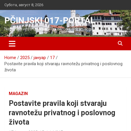
Skip
Субота, август 8, 2026
to
content
PČINJSKI 017-PORTAL
Najnovije vesti iz Pčinjskog okruga, Srbije, regiona i sveta
Home
2025
јануар
17
Postavite pravila koji stvaraju ravnotežu privatnog i poslovnog
života
MAGAZIN
Postavite pravila koji stvaraju
ravnotežu privatnog i poslovnog
života