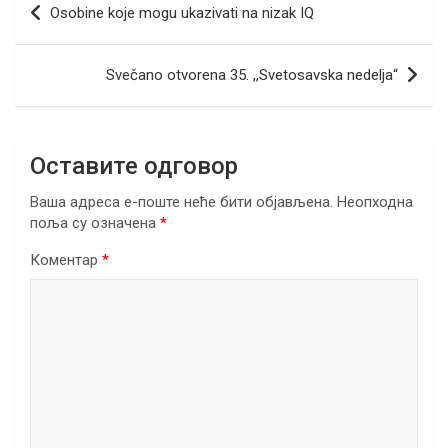
Osobine koje mogu ukazivati na nizak IQ
o
n
A
a
чланка
o
p
m
Svečano otvorena 35. ,,Svetosavska nedelja“
k
p
Оставите одговор
Ваша адреса е-поште неће бити објављена.
Неопходна
поља су означена
*
Коментар
*