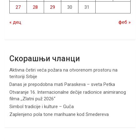
27
28
29
30
31
« дец
феб »
Скорашњи чланци
Aktivna četiri veća požara na otvorenom prostoru na
teritoriji Srbije
Danas je prepodobna mati Paraskeva – sveta Petka
Otvaranje 16. Internacionalne dečije radionice animiranog
filma ,,Zlatni puž 2026“
Simbol tradicije i kulture – Guča
Zaplenjeno pola tone marihuane kod Smedereva