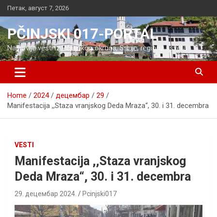
Skip
Петак, август 7, 2026
to
content
PČINJSKI 017-PORTAL
Najnovije vesti iz Pčinjskog okruga, Srbije, regiona i sveta
Home
2024
децембар
29
Manifestacija ,,Staza vranjskog Deda Mraza“, 30. i 31. decembra
VESTI
Manifestacija ,,Staza vranjskog
Deda Mraza“, 30. i 31. decembra
29. децембар 2024.
Pcinjski017