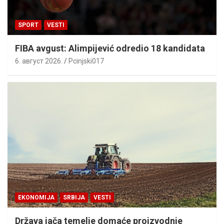
SPORT
VESTI
FIBA avgust: Alimpijević odredio 18 kandidata
6. август 2026.
Pcinjski017
EKONOMIJA
SRBIJA
VESTI
Država jača temelje domaće proizvodnje