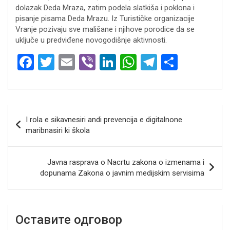
dolazak Deda Mraza, zatim podela slatkiša i poklona i
pisanje pisama Deda Mrazu. Iz Turističke organizacije
Vranje pozivaju sve mališane i njihove porodice da se
uključe u predviđene novogodišnje aktivnosti.
F
T
E
Vi
Li
W
T
S
a
wi
m
b
n
h
el
h
ce
tt
ail
er
ke
at
e
ar
b
er
dI
s
gr
e
Кретање
I rola e sikavnesiri andi prevencija e digitalnone
o
n
A
a
чланка
maribnasiri ki škola
o
p
m
k
p
Javna rasprava o Nacrtu zakona o izmenama i
dopunama Zakona o javnim medijskim servisima
Оставите одговор