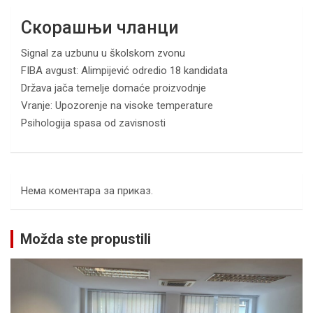
Скорашњи чланци
Signal za uzbunu u školskom zvonu
FIBA avgust: Alimpijević odredio 18 kandidata
Država jača temelje domaće proizvodnje
Vranje: Upozorenje na visoke temperature
Psihologija spasa od zavisnosti
Нема коментара за приказ.
Možda ste propustili