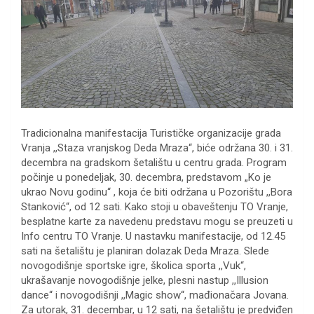
Tradicionalna manifestacija Turističke organizacije grada
Vranja ,,Staza vranjskog Deda Mraza“, biće održana 30. i 31.
decembra na gradskom šetalištu u centru grada. Program
počinje u ponedeljak, 30. decembra, predstavom „Ko je
ukrao Novu godinu“ , koja će biti održana u Pozorištu ,,Bora
Stanković“, od 12 sati. Kako stoji u obaveštenju TO Vranje,
besplatne karte za navedenu predstavu mogu se preuzeti u
Info centru TO Vranje. U nastavku manifestacije, od 12.45
sati na šetalištu je planiran dolazak Deda Mraza. Slede
novogodišnje sportske igre, školica sporta ,,Vuk“,
ukrašavanje novogodišnje jelke, plesni nastup ,,Illusion
dance“ i novogodišnji ,,Magic show“, mađionačara Jovana.
Za utorak, 31. decembar, u 12 sati, na šetalištu je predviđen