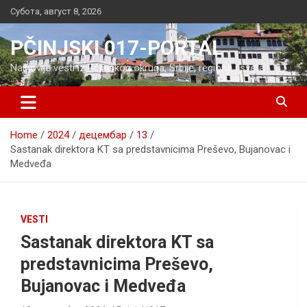
Skip
Субота, август 8, 2026
to
content
PČINJSKI 017-PORTAL
Najnovije vesti iz Pčinjskog okruga, Srbije, regiona i sveta
Home
2024
децембар
13
Sastanak direktora KT sa predstavnicima Preševo, Bujanovac i
Medveđa
VESTI
Sastanak direktora KT sa
predstavnicima Preševo,
Bujanovac i Medveđa