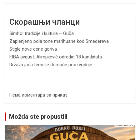
Скорашњи чланци
Simbol tradicije i kulture – Guča
Zaplenjeno pola tone marihuane kod Smedereva
Stigle nove cene goriva
FIBA avgust: Alimpijević odredio 18 kandidata
Država jača temelje domaće proizvodnje
Нема коментара за приказ.
Možda ste propustili