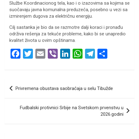
Službe Koordinacionog tela, kao i o izazovima sa kojima se
suočavaju javna komunalna preduzeća, posebno u vezi sa
izmirenjem dugova za električnu energiju.
Cilj sastanka je bio da se razmotre dalji koraci i pronađu
održiva rešenja za tekuće probleme, kako bi se unapredio
kvalitet života u ovim opštinama.
F
T
E
Vi
Li
W
T
S
a
wi
m
b
n
h
el
h
ce
tt
ail
er
ke
at
e
ar
b
er
dI
s
gr
e
Кретање
Privremena obustava saobraćaja u selu Tibužde
o
n
A
a
чланка
o
p
m
Fudbalski protivnici Srbije na Svetskom prvenstvu u
k
p
2026.godini