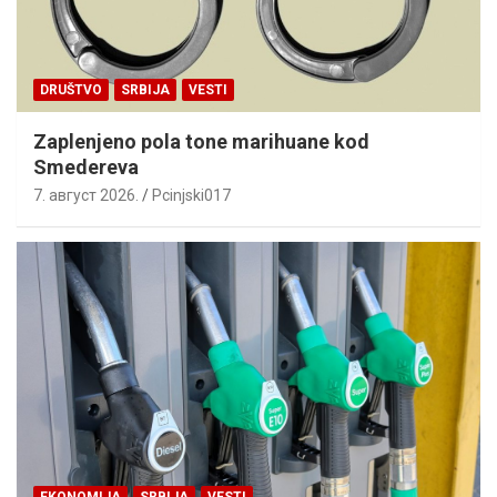
DRUŠTVO
SRBIJA
VESTI
Zaplenjeno pola tone marihuane kod
Smedereva
7. август 2026.
Pcinjski017