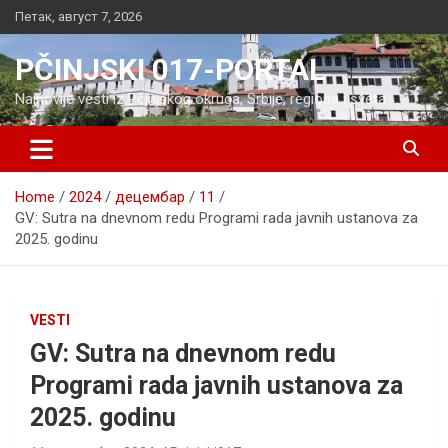
Skip
Петак, август 7, 2026
to
content
PČINJSKI 017-PORTAL
Najnovije vesti iz Pčinjskog okruga, Srbije, regiona i sveta
Home
2024
децембар
11
GV: Sutra na dnevnom redu Programi rada javnih ustanova za
2025. godinu
VESTI
GV: Sutra na dnevnom redu
Programi rada javnih ustanova za
2025. godinu