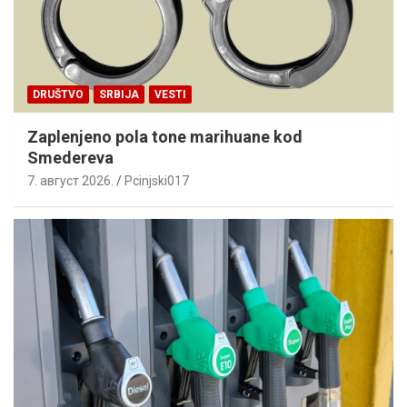
DRUŠTVO
SRBIJA
VESTI
Zaplenjeno pola tone marihuane kod
Smedereva
7. август 2026.
Pcinjski017