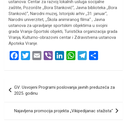
ustanova: Centar za razvoj lokalnih usluga socijalne
zaštite, Pozorište ,,Bora Stanković“, Javna biblioteka ,,Bora
Stanković“, Narodni muzej, Istorijski arhiv ,,31. januar“,
Narodni univerzitet, ,,Škola animiranog filma“ , Javna
ustanova za upravljanje sportskim objektima u svojini
grada Vranja-Sportski objekti, Turistička organizacija grada
Vranja, Kulturno-obrazovni centar i Zdravstvena ustanova
Apoteka Vranje.
F
T
E
Vi
Li
W
T
S
a
wi
m
b
n
h
el
h
ce
tt
ail
er
ke
at
e
ar
b
er
dI
s
gr
e
Кретање
GV: Usvojeni Programi poslovanja javnih preduzeća za
o
n
A
a
чланка
2025. godinu
o
p
m
k
p
Najavljena promocija projekta „Vikipedijanac stažista“