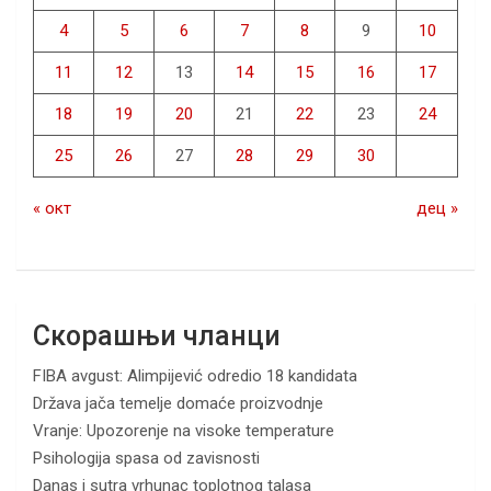
4
5
6
7
8
9
10
11
12
13
14
15
16
17
18
19
20
21
22
23
24
25
26
27
28
29
30
« окт
дец »
Скорашњи чланци
FIBA avgust: Alimpijević odredio 18 kandidata
Država jača temelje domaće proizvodnje
Vranje: Upozorenje na visoke temperature
Psihologija spasa od zavisnosti
Danas i sutra vrhunac toplotnog talasa