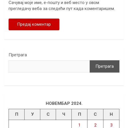
Сачувај моје име, е-пошту и веб место у овом
прегледачу веба за следећи пут када коментаришем.
Претрага
Претрага
НОВЕМБАР 2024.
П
У
С
Ч
П
С
Н
1
2
3