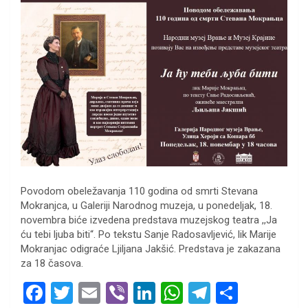
Povodom obeležavanja 110 godina od smrti Stevana
Mokranjca, u Galeriji Narodnog muzeja, u ponedeljak, 18.
novembra biće izvedena predstava muzejskog teatra ,,Ja
ću tebi ljuba biti“. Po tekstu Sanje Radosavljević, lik Marije
Mokranjac odigraće Ljiljana Jakšić. Predstava je zakazana
za 18 časova.
F
T
E
Vi
Li
W
T
S