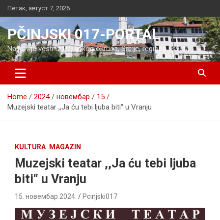
Skip
Петак, август 7, 2026
to
content
PČINJSKI 017-PORTAL
Najnovije vesti iz Pčinjskog okruga, Srbije, regiona i sveta
Home
2024
новембар
15
Muzejski teatar ,,Ja ću tebi ljuba biti“ u Vranju
KULTURA
MAGAZIN
Muzejski teatar ,,Ja ću tebi ljuba
biti“ u Vranju
15. новембар 2024.
Pcinjski017