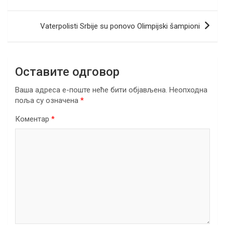
o
n
A
a
чланка
o
p
m
Vaterpolisti Srbije su ponovo Olimpijski šampioni
k
p
Оставите одговор
Ваша адреса е-поште неће бити објављена.
Неопходна
поља су означена
*
Коментар
*