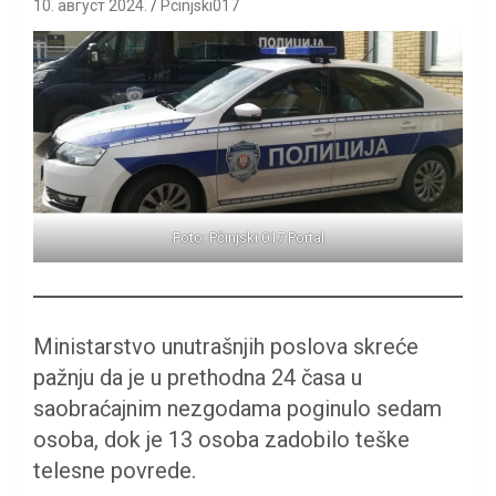
10. август 2024.
Pcinjski017
Foto: Pčinjski 017 Portal
Ministarstvo unutrašnjih poslova skreće
pažnju da je u prethodna 24 časa u
saobraćajnim nezgodama poginulo sedam
osoba, dok je 13 osoba zadobilo teške
telesne povrede.