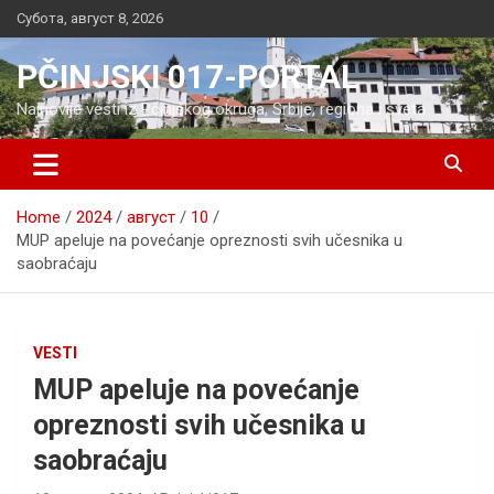
Skip
Субота, август 8, 2026
to
content
PČINJSKI 017-PORTAL
Najnovije vesti iz Pčinjskog okruga, Srbije, regiona i sveta
Home
2024
август
10
MUP apeluje na povećanje opreznosti svih učesnika u
saobraćaju
VESTI
MUP apeluje na povećanje
opreznosti svih učesnika u
saobraćaju