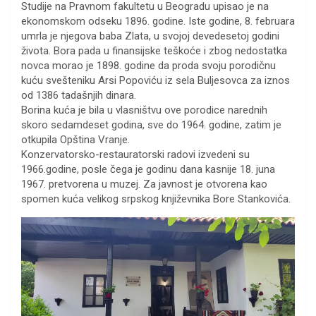
Studije na Pravnom fakultetu u Beogradu upisao je na
ekonomskom odseku 1896. godine. Iste godine, 8. februara
umrla je njegova baba Zlata, u svojoj devedesetoj godini
života. Bora pada u finansijske teškoće i zbog nedostatka
novca morao je 1898. godine da proda svoju porodičnu
kuću svešteniku Arsi Popoviću iz sela Buljesovca za iznos
od 1386 tadašnjih dinara.
Borina kuća je bila u vlasništvu ove porodice narednih
skoro sedamdeset godina, sve do 1964. godine, zatim je
otkupila Opština Vranje.
Konzervatorsko-restauratorski radovi izvedeni su
1966.godine, posle čega je godinu dana kasnije 18. juna
1967. pretvorena u muzej. Za javnost je otvorena kao
spomen kuća velikog srpskog književnika Bore Stankovića.