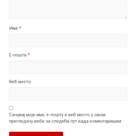
Име
*
Е-пошта
*
Веб место
Сачувај моје име, е-пошту и веб место у овом
прегледачу веба за следећи пут када коментаришем.