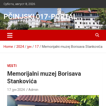
Skip
Субота, август 8, 2026
to
content
PČINJSKI 017-PORTAL
Najnovije vesti iz Pčinjskog okruga, Srbije, regiona i sveta
Home
2024
јун
17
Memorijalni muzej Borisava Stankovića
VESTI
Memorijalni muzej Borisava
Stankovića
17. јун 2024.
Admin