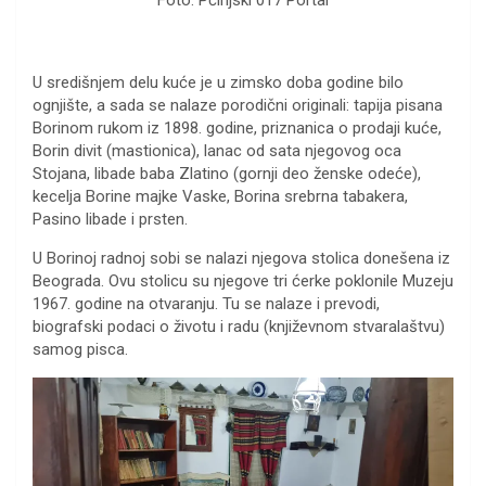
U središnjem delu kuće je u zimsko doba godine bilo
ognjište, a sada se nalaze porodični originali: tapija pisana
Borinom rukom iz 1898. godine, priznanica o prodaji kuće,
Borin divit (mastionica), lanac od sata njegovog oca
Stojana, libade baba Zlatino (gornji deo ženske odeće),
kecelja Borine majke Vaske, Borina srebrna tabakera,
Pasino libade i prsten.
U Borinoj radnoj sobi se nalazi njegova stolica donešena iz
Beograda. Ovu stolicu su njegove tri ćerke poklonile Muzeju
1967. godine na otvaranju. Tu se nalaze i prevodi,
biografski podaci o životu i radu (književnom stvaralaštvu)
samog pisca.