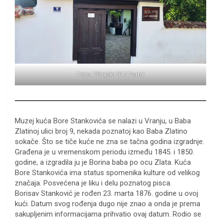
Foto: Pčinjski 017 Portal
Muzej kuća Bore Stankovića se nalazi u Vranju, u Baba
Zlatinoj ulici broj 9, nekada poznatoj kao Baba Zlatino
sokače. Što se tiče kuće ne zna se tačna godina izgradnje.
Građena je u vremenskom periodu između 1845. i 1850.
godine, a izgradila ju je Borina baba po ocu Zlata. Kuća
Bore Stankovića ima status spomenika kulture od velikog
značaja. Posvećena je liku i delu poznatog pisca.
Borisav Stanković je rođen 23. marta 1876. godine u ovoj
kući. Datum svog rođenja dugo nije znao a onda je prema
sakupljenim informacijama prihvatio ovaj datum. Rodio se