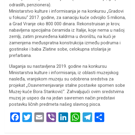
odraslih, penzionera).
Ministarstvo kulture i informisanja je na konkursu „Gradovi
u fokusu“ 2017. godine, za sanaciju kuće odvojilo 5 miliona,
a Grad Vranje oko 800 000 dinara. Rekonstruisan je krov,
nabavljena specijalna ćeramida iz Italije, koje nema u našoj
zemlji, zatim preuređena kaldrma u dvorištu, na kući je
zamenjena međuspratna konstrukcija između podruma i
gostinske i baba Zlatine sobe, celokupna stolarija je
prefarbana.
Ulaganja su nastavljena 2019. godine na konkursu
Ministarstva kulture i informisanja, iz oblasti muzejskog
nasleđa, vranjskom muzeju su odobrena sredstva za
projekat „Osavremenjavanje stalne postavke spomen sobe
Muzej-kuće Bora Stanković“. Zahvaljujući ovim sredstvima
muzej je uspeo da na jedan savremen način predstavi
postavku ličnih predmeta našeg slavnog pisca.
F
T
E
Vi
Li
W
T
S
a
wi
m
b
n
h
el
h