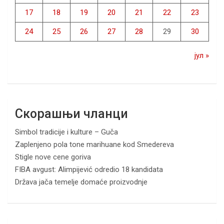
17
18
19
20
21
22
23
24
25
26
27
28
29
30
јул »
Скорашњи чланци
Simbol tradicije i kulture – Guča
Zaplenjeno pola tone marihuane kod Smedereva
Stigle nove cene goriva
FIBA avgust: Alimpijević odredio 18 kandidata
Država jača temelje domaće proizvodnje