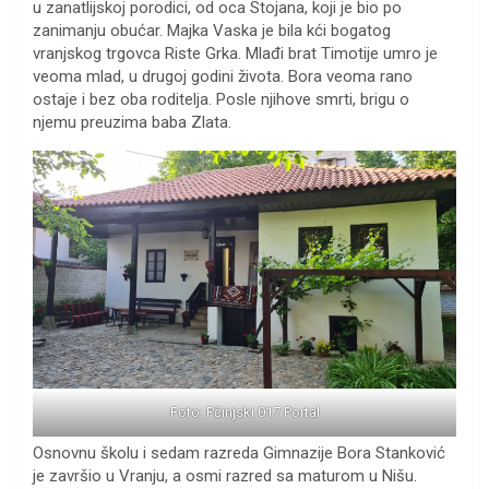
u zanatlijskoj porodici, od oca Stojana, koji je bio po
zanimanju obućar. Majka Vaska je bila kći bogatog
vranjskog trgovca Riste Grka. Mlađi brat Timotije umro je
veoma mlad, u drugoj godini života. Bora veoma rano
ostaje i bez oba roditelja. Posle njihove smrti, brigu o
njemu preuzima baba Zlata.
Foto: Pčinjski 017 Portal
Osnovnu školu i sedam razreda Gimnazije Bora Stanković
je završio u Vranju, a osmi razred sa maturom u Nišu.