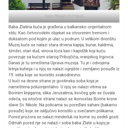
Foto: Pčinjski 017 Portal
Baba Zlatina kuća je građena u balkansko-orijentalnom
stilu. Kao četvorodelni objekat sa otvorenim tremom i
doksatom pod kojim je ulaz u podrum. U velikom dvorištu
Muzej kuće se nalazi stara drvena kapija, bunar, kaldrma,
šimširi, stari dud, vinova loza kao i kapidžik koji kuću
povezuje sa kućom starog Pribojčića, vranjskog trgovca.
Danas je tu smeštena Uprava muzeja. Tu je i odvojena
letnja kuhinja i u njoj se nalazi ognjište i zemljano posuđe iz
19. veka koje se koristilo svakodnevno.
U kući sa desne strane je gostinska soba koja je
nameštena poluorijentalno. U njoj se nalazi vitrina sa
Borinim knjigama, slika Jerusalima, kovčeg gde se čuvala
odeća, sa istočne strane nalazi se ikonostas Borine krsne
slave Sv. Nikole. Na policama su poređani sahani (bakarno
posuđe) koje se isključivo koristilo u svečanim prilikama.
Pored prozora se nalazi minderluk na kome su sedeli gosti.
Odmah pored nje se nalazi i soba baba Zlate u kojoj je