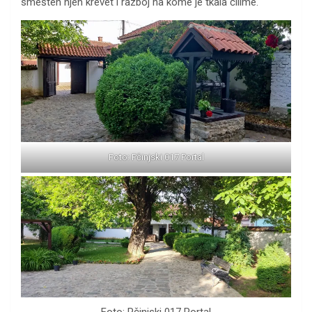
smešten njen krevet i razboj na kome je tkala ćilime.
Foto: Pčinjski 017 Portal
Foto: Pčinjski 017 Portal