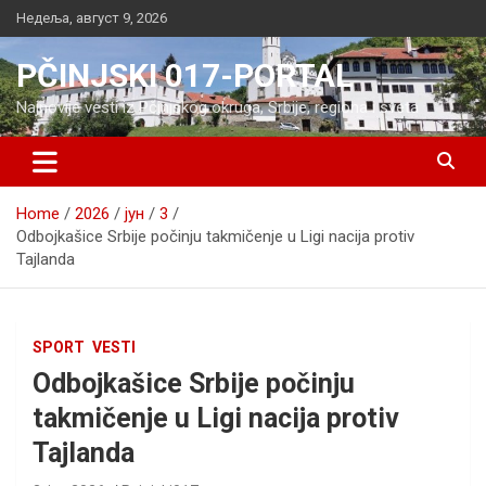
Skip
Недеља, август 9, 2026
to
content
PČINJSKI 017-PORTAL
Najnovije vesti iz Pčinjskog okruga, Srbije, regiona i sveta
Home
2026
јун
3
Odbojkašice Srbije počinju takmičenje u Ligi nacija protiv
Tajlanda
SPORT
VESTI
Odbojkašice Srbije počinju
takmičenje u Ligi nacija protiv
Tajlanda