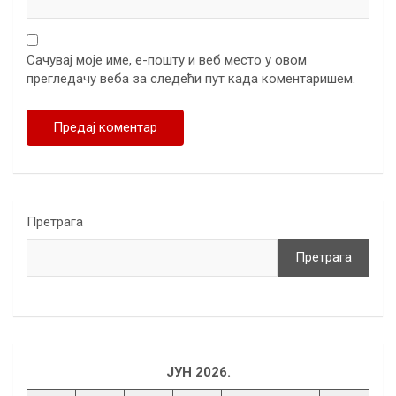
Сачувај моје име, е-пошту и веб место у овом
прегледачу веба за следећи пут када коментаришем.
Претрага
Претрага
ЈУН 2026.