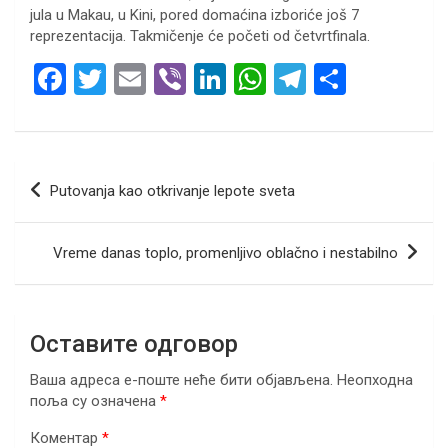
jula u Makau, u Kini, pored domaćina izboriće još 7
reprezentacija. Takmičenje će početi od četvrtfinala.
F
T
E
Vi
Li
W
T
S
a
wi
m
b
n
h
el
h
ce
tt
ail
er
ke
at
e
ar
b
er
dI
s
gr
e
Кретање
Putovanja kao otkrivanje lepote sveta
o
n
A
a
чланка
o
p
m
Vreme danas toplo, promenljivo oblačno i nestabilno
k
p
Оставите одговор
Ваша адреса е-поште неће бити објављена.
Неопходна
поља су означена
*
Коментар
*