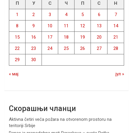
П
У
С
Ч
П
С
Н
1
2
3
4
5
6
7
8
9
10
11
12
13
14
15
16
17
18
19
20
21
22
23
24
25
26
27
28
29
30
« мај
јул »
Скорашњи чланци
Aktivna četiri veća požara na otvorenom prostoru na
teritoriji Srbije
Danas je prepodobna mati Paraskeva – sveta Petka