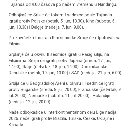
Tajlanda od 9.00 časova po našem vremenu u Nanđingu.
Odbojkašice Srbije će tokom I sedmice posle Tajlanda
igrati protiv Poljske (petak, 5. jun, 13.30), Kine (subota, 6.
jun, 13.30) i Belgije (nedelja, 7. jun, 9.00).
Po završetku turnira u Kini seniorke Srbije će otputovati na
Filipine.
Srpkinje će u okviru II sedmice igrati u Pasig sitiju, na
Filipinima. Srbija će igrati protiv Japana (sreda, 17. jun,
14.00), Italije (četvrtak, 18. jun, 14.00), Dominikanske
Republike (petak, 19. jun, 10.00) i SAD (nedelja, 21. jun, 6.00).
Srbija će u Beogradskoj Areni u okviru III sedmice igrati
protiv Bugarske (sreda, 8. jul, 20.00), Francuske (četvrtak, 9.
jul, 20.00), Nemačke (subota, 11. jul, 20.00) i Holandije
(nedelja, 12. jul, 20.00).
Naše odbojkašice u interkontinentalnom delu Lige nacija
2026. neće igrati protiv Brazila, Turske, Češke, Ukrajine i
Kanade.