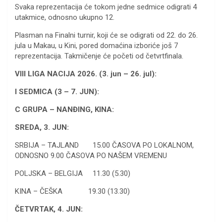
Svaka reprezentacija će tokom jedne sedmice odigrati 4
utakmice, odnosno ukupno 12.
Plasman na Finalni turnir, koji će se odigrati od 22. do 26.
jula u Makau, u Kini, pored domaćina izboriće još 7
reprezentacija. Takmičenje će početi od četvrtfinala.
VIII LIGA NACIJA 2026. (3. jun – 26. jul):
I SEDMICA (3 – 7. JUN):
C GRUPA – NANĐING, KINA:
SREDA, 3. JUN:
SRBIJA – TAJLAND 15.00 ČASOVA PO LOKALNOM,
ODNOSNO 9.00 ČASOVA PO NAŠEM VREMENU
POLJSKA – BELGIJA 11.30 (5.30)
KINA – ČEŠKA 19.30 (13.30)
ČETVRTAK, 4. JUN: