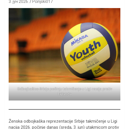
3. јун 2026.
Pcinjski017
Odbojkašice Srbije počinju takmičenje u Ligi nacija protiv
Tajlanda
Ženska odbojkaška reprezentacije Srbije takmičenje u Ligi
nacija 2026. počinje danas (sreda, 3. jun) utakmicom protiv