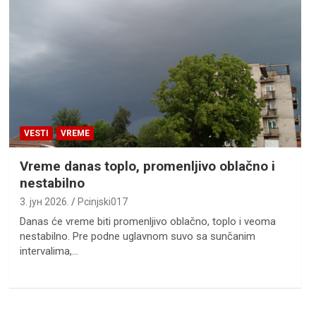
VESTI
VREME
Vreme danas toplo, promenljivo oblačno i
nestabilno
3. јун 2026.
Pcinjski017
Danas će vreme biti promenlјivo oblačno, toplo i veoma
nestabilno. Pre podne uglavnom suvo sa sunčanim
intervalima,…