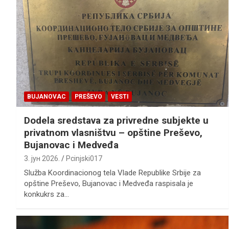
BUJANOVAC
PREŠEVO
VESTI
Dodela sredstava za privredne subjekte u
privatnom vlasništvu – opštine Preševo,
Bujanovac i Medveđa
3. јун 2026.
Pcinjski017
Služba Koordinacionog tela Vlade Republike Srbije za
opštine Preševo, Bujanovac i Medveđa raspisala je
konkukrs za…