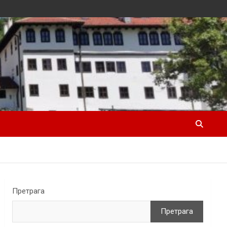
Претрага
Претрага