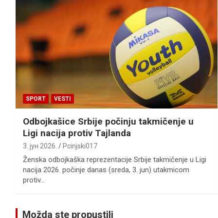
SPORT
VESTI
Odbojkašice Srbije počinju takmičenje u
Ligi nacija protiv Tajlanda
3. јун 2026.
Pcinjski017
Ženska odbojkaška reprezentacije Srbije takmičenje u Ligi
nacija 2026. počinje danas (sreda, 3. jun) utakmicom
protiv…
Možda ste propustili