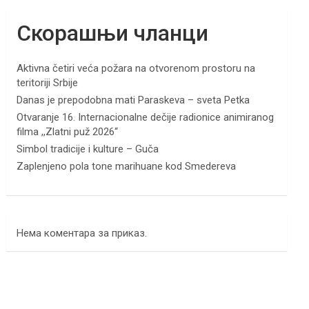
Скорашњи чланци
Aktivna četiri veća požara na otvorenom prostoru na
teritoriji Srbije
Danas je prepodobna mati Paraskeva – sveta Petka
Otvaranje 16. Internacionalne dečije radionice animiranog
filma ,,Zlatni puž 2026“
Simbol tradicije i kulture – Guča
Zaplenjeno pola tone marihuane kod Smedereva
Нема коментара за приказ.