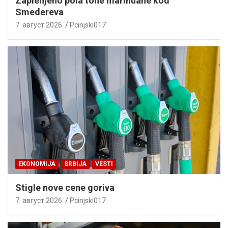
Zaplenjeno pola tone marihuane kod
Smedereva
7. август 2026.
Pcinjski017
EKONOMIJA
SRBIJA
VESTI
Stigle nove cene goriva
7. август 2026.
Pcinjski017