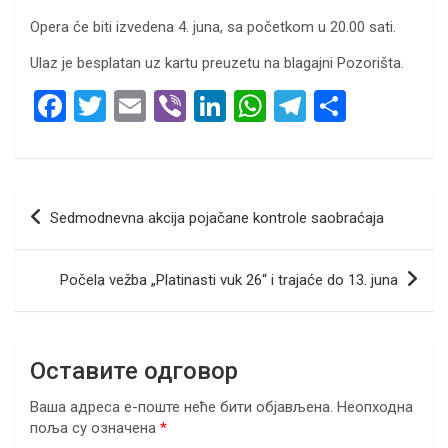
Opera će biti izvedena 4. juna, sa početkom u 20.00 sati.
Ulaz je besplatan uz kartu preuzetu na blagajni Pozorišta.
F
T
E
Vi
Li
W
T
S
a
wi
m
b
n
h
el
h
ce
tt
ail
er
ke
at
e
ar
b
er
dI
s
gr
e
Кретање
Sedmodnevna akcija pojačane kontrole saobraćaja
o
n
A
a
чланка
o
p
m
Počela vežba „Platinasti vuk 26“ i trajaće do 13. juna
k
p
Оставите одговор
Ваша адреса е-поште неће бити објављена.
Неопходна
поља су означена
*