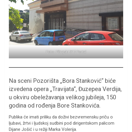
Foto: Pčinjski 017 Portal
Na sceni Pozorišta „Bora Stanković“ biće
izvedena opera „Travijata“, Đuzepea Verdija,
u okviru obeležavanja velikog jubileja, 150
godina od rođenja Bore Stankovića.
Publika će imati priliku da doživi bezvremensku priču o
ljubavi, žrtvi i ljudskoj sudbini pod dirigentskom palicom
Dijane Jošić i u režiji Marka Volerija.