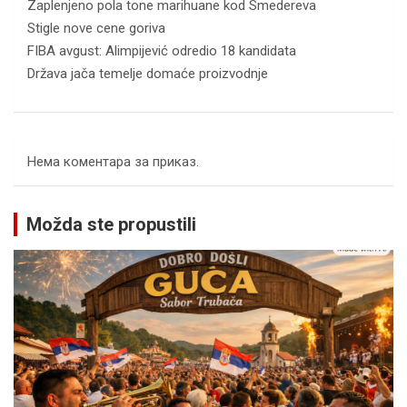
Zaplenjeno pola tone marihuane kod Smedereva
Stigle nove cene goriva
FIBA avgust: Alimpijević odredio 18 kandidata
Država jača temelje domaće proizvodnje
Нема коментара за приказ.
Možda ste propustili