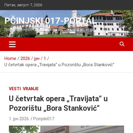
Skip
Петак, август 7, 2026
to
content
PČINJSKI 017-PORTAL
Najnovije vesti iz Pčinjskog okruga, Srbije, regiona i sveta
Home
2026
јун
1
U četvrtak opera „Travijata“ u Pozorištu „Bora Stanković“
VESTI
VRANJE
U četvrtak opera „Travijata“ u
Pozorištu „Bora Stanković“
1. јун 2026.
Pcinjski017