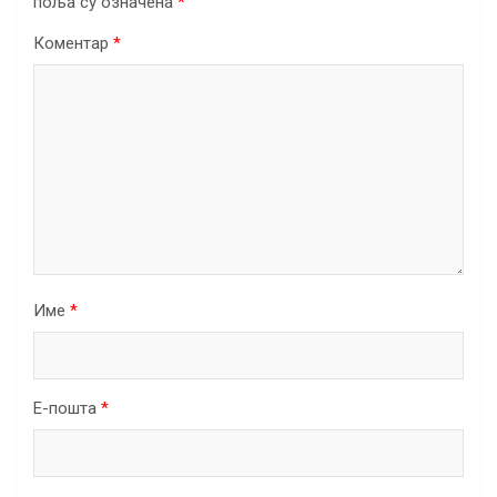
поља су означена
*
Коментар
*
Име
*
Е-пошта
*