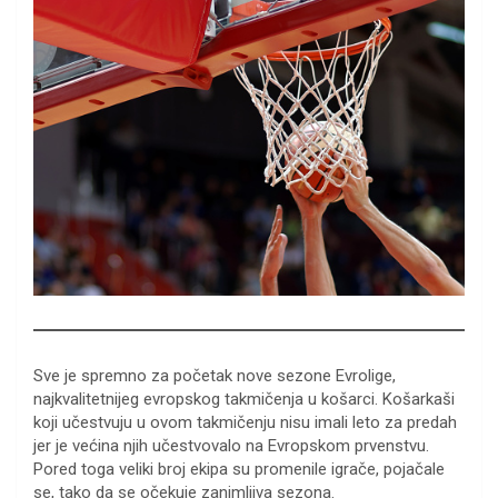
Sve je spremno za početak nove sezone Evrolige,
najkvalitetnijeg evropskog takmičenja u košarci. Košarkaši
koji učestvuju u ovom takmičenju nisu imali leto za predah
jer je većina njih učestvovalo na Evropskom prvenstvu.
Pored toga veliki broj ekipa su promenile igrače, pojačale
se, tako da se očekuje zanimljiva sezona.