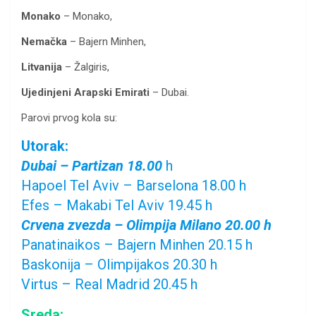
Monako
– Monako,
Nemačka
– Bajern Minhen,
Litvanija
– Žalgiris,
Ujedinjeni Arapski Emirati
– Dubai.
Parovi prvog kola su:
Utorak:
Dubai – Partizan 18.00
h
Hapoel Tel Aviv – Barselona 18.00 h
Efes – Makabi Tel Aviv 19.45 h
Crvena zvezda – Olimpija Milano 20.00 h
Panatinaikos – Bajern Minhen 20.15 h
Baskonija – Olimpijakos 20.30 h
Virtus – Real Madrid 20.45 h
Sreda: