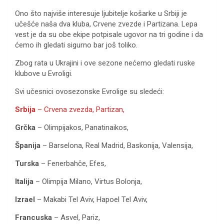
Ono što najviše interesuje ljubitelje košarke u Srbiji je
učešće naša dva kluba, Crvene zvezde i Partizana. Lepa
vest je da su obe ekipe potpisale ugovor na tri godine i da
ćemo ih gledati sigurno bar još toliko.
Zbog rata u Ukrajini i ove sezone nećemo gledati ruske
klubove u Evroligi.
Svi učesnici ovosezonske Evrolige su sledeći:
Srbija
– Crvena zvezda, Partizan,
Grčka
– Olimpijakos, Panatinaikos,
Španija
– Barselona, Real Madrid, Baskonija, Valensija,
Turska
– Fenerbahče, Efes,
Italija
– Olimpija Milano, Virtus Bolonja,
Izrael
– Makabi Tel Aviv, Hapoel Tel Aviv,
Francuska
– Asvel, Pariz,