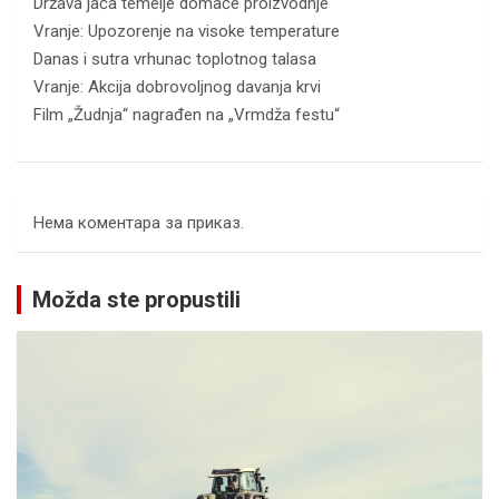
Država jača temelje domaće proizvodnje
Vranje: Upozorenje na visoke temperature
Danas i sutra vrhunac toplotnog talasa
Vranje: Akcija dobrovoljnog davanja krvi
Film „Žudnja“ nagrađen na „Vrmdža festu“
Нема коментара за приказ.
Možda ste propustili