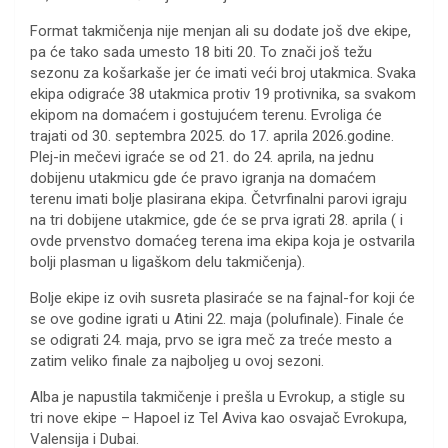
Format takmičenja nije menjan ali su dodate još dve ekipe,
pa će tako sada umesto 18 biti 20. To znači još težu
sezonu za košarkaše jer će imati veći broj utakmica. Svaka
ekipa odigraće 38 utakmica protiv 19 protivnika, sa svakom
ekipom na domaćem i gostujućem terenu. Evroliga će
trajati od 30. septembra 2025. do 17. aprila 2026.godine.
Plej-in mečevi igraće se od 21. do 24. aprila, na jednu
dobijenu utakmicu gde će pravo igranja na domaćem
terenu imati bolje plasirana ekipa. Četvrfinalni parovi igraju
na tri dobijene utakmice, gde će se prva igrati 28. aprila ( i
ovde prvenstvo domaćeg terena ima ekipa koja je ostvarila
bolji plasman u ligaškom delu takmičenja).
Bolje ekipe iz ovih susreta plasiraće se na fajnal-for koji će
se ove godine igrati u Atini 22. maja (polufinale). Finale će
se odigrati 24. maja, prvo se igra meč za treće mesto a
zatim veliko finale za najboljeg u ovoj sezoni.
Alba je napustila takmičenje i prešla u Evrokup, a stigle su
tri nove ekipe – Hapoel iz Tel Aviva kao osvajač Evrokupa,
Valensija i Dubai.