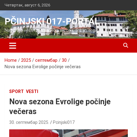
Skip
Четвртак, август 6, 2026
to
content
PČINJSKI 017-PORTAL
Najnovije vesti iz Pčinjskog okruga, Srbije, regiona i sveta
Home
2025
септембар
30
Nova sezona Evrolige počinje večeras
SPORT
VESTI
Nova sezona Evrolige počinje
večeras
30. септембар 2025.
Pcinjski017