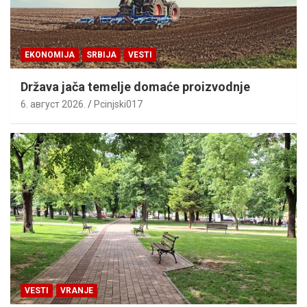
EKONOMIJA
SRBIJA
VESTI
Država jača temelje domaće proizvodnje
6. август 2026.
Pcinjski017
VESTI
VRANJE