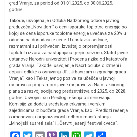
grad Vranje, za period od 01.01.2025. do 30.06.2025.
godine.
Takođe, usvojena je i Odluka Nadzornog odbora javnog
preduzeća ,,Novi dom“ o ceni isporuke toplotne energije po
kojoj se cena isporuke toplotne energije uvećava za 20% u
odnosu na dosadašnje cene. U nastavku sednice,
razmatrani su i prihvaćeni Izveštaj o pripremljenosti
toplotnih izvora za nastupajuću grejnu sezonu, Statut javne
ustanove Narodni univerzitet i Procena rizika od katastrofa
grada Vranja. Takođe, usvojen je Nacrt odluke o izmeni i
dopuni odluke o osnivanju JP ,,Urbanizam i izgradnja grada
Vranja“, kao i Tekst javnog poziva za učešće u javnoj
raspravi sa programom javne rasprave za Nacrt akcionog
plana za razvoj socijalnog predzetništva od 2025. do 2028.
godine. Usvojeni su i Predlog rešenja o imenovanju
Komisije za dodelu sredstava crkvama i verskim
zajednicama iz budžeta grada Vranja, kao i Predlozi rešenja
o imenovanju organizacionih odbora manifestacija
,,Miholjski susreti sela“ i ,,Četvrti jesenji festival cveća“.
F
T
E
Vi
Li
W
T
S