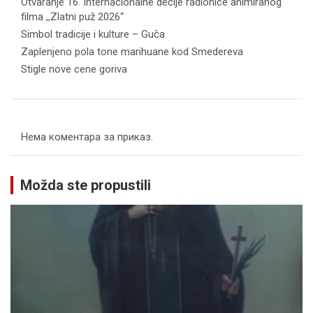
Otvaranje 16. Internacionalne dečije radionice animiranog
filma ,,Zlatni puž 2026“
Simbol tradicije i kulture – Guča
Zaplenjeno pola tone marihuane kod Smedereva
Stigle nove cene goriva
Нема коментара за приказ.
Možda ste propustili