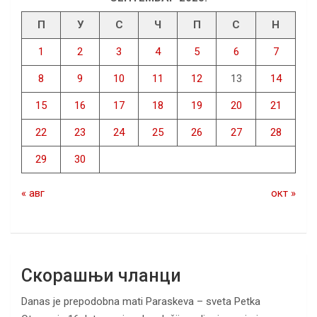
П
У
С
Ч
П
С
Н
1
2
3
4
5
6
7
8
9
10
11
12
13
14
15
16
17
18
19
20
21
22
23
24
25
26
27
28
29
30
« авг
окт »
Скорашњи чланци
Danas je prepodobna mati Paraskeva – sveta Petka