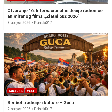
Otvaranje 16. Internacionalne dečije radionice
animiranog filma ,,Zlatni puž 2026“
8. август 2026.
Pcinjski017
KULTURA
VESTI
Simbol tradicije i kulture – Guča
7. август 2026.
Pcinjski017