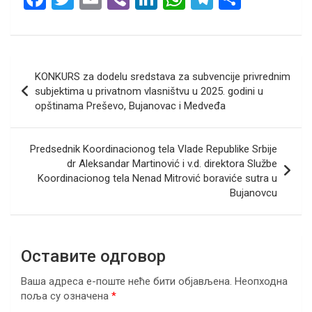
a
wi
m
b
n
h
el
h
ce
tt
ail
er
ke
at
e
ar
b
er
dI
s
gr
e
Кретање
KONKURS za dodelu sredstava za subvencije privrednim
o
n
A
a
чланка
subjektima u privatnom vlasništvu u 2025. godini u
o
p
m
opštinama Preševo, Bujanovac i Medveđa
k
p
Predsednik Koordinacionog tela Vlade Republike Srbije
dr Aleksandar Martinović i v.d. direktora Službe
Koordinacionog tela Nenad Mitrović boraviće sutra u
Bujanovcu
Оставите одговор
Ваша адреса е-поште неће бити објављена.
Неопходна
поља су означена
*