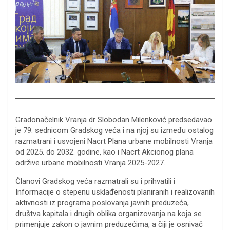
Gradonačelnik Vranja dr Slobodan Milenković predsedavao
je 79. sednicom Gradskog veća i na njoj su između ostalog
razmatrani i usvojeni Nacrt Plana urbane mobilnosti Vranja
od 2025. do 2032. godine, kao i Nacrt Akcionog plana
održive urbane mobilnosti Vranja 2025-2027.
Članovi Gradskog veća razmatrali su i prihvatili i
Informacije o stepenu usklađenosti planiranih i realizovanih
aktivnosti iz programa poslovanja javnih preduzeća,
društva kapitala i drugih oblika organizovanja na koja se
primenjuje zakon o javnim preduzećima, a čiji je osnivač