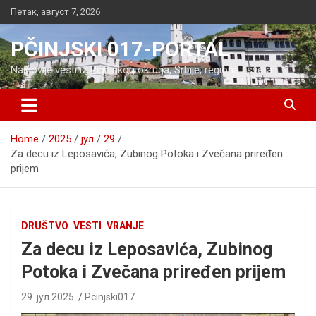
Skip
Петак, август 7, 2026
to
content
PČINJSKI 017-PORTAL
Najnovije vesti iz Pčinjskog okruga, Srbije, regiona i sveta
Home
2025
јул
29
Za decu iz Leposavića, Zubinog Potoka i Zvečana priređen
prijem
DRUŠTVO
VESTI
VRANJE
Za decu iz Leposavića, Zubinog
Potoka i Zvečana priređen prijem
29. јул 2025.
Pcinjski017