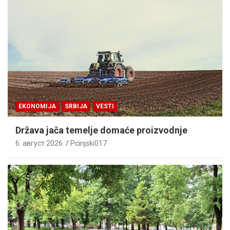
EKONOMIJA
SRBIJA
VESTI
Država jača temelje domaće proizvodnje
6. август 2026.
Pcinjski017