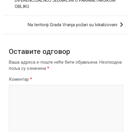
o
p
m
DIFERENCIJALNOJ JEDNAČINI U PARAMETARSKOM
OBLIKU
k
p
Na teritoriji Grada Vranja požari su lokalizovani
Оставите одговор
Ваша адреса е-поште неће бити објављена.
Неопходна
поља су означена
*
Коментар
*