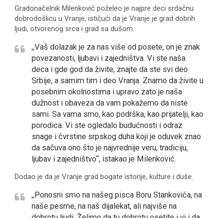
Gradonačelnik Milenković poželeo je najpre deci srdačnu
dobrodošlicu u Vranje, ističući da je Vranje je grad dobrih
ljudi, otvorenog srca i grad sa dušom.
,,Vaš dolazak je za nas više od posete, on je znak
povezanosti, ljubavi i zajedništva. Vi ste naša
deca i gde god da živite, znajte da ste svi deo
Srbije, a samim tim i deo Vranja. Znamo da živite u
posebnim okolnostima i upravo zato je naša
dužnost i obaveza da vam pokažemo da niste
sami. Sa vama smo, kao podrška, kao prijatelji, kao
porodica. Vi ste ogledalo budućnosti i odraz
snage i čvrstine srpskog duha koji je oduvek znao
da sačuva ono što je najvrednije veru, tradiciju,
ljubav i zajedništvo“, istakao je Milenković.
Dodao je da je Vranje grad bogate istorije, kulture i duše.
,,Ponosni smo na našeg pisca Boru Stankovića, na
naše pesme, na naš dijalekat, ali najviše na
dobrotu ljudi. Želimo da tu dobrotu osetite i vi i da