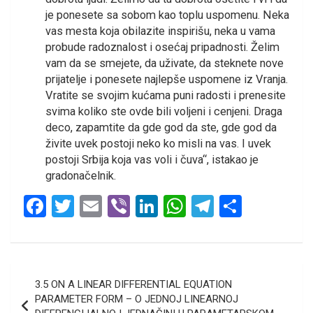
je ponesete sa sobom kao toplu uspomenu. Neka
vas mesta koja obilazite inspirišu, neka u vama
probude radoznalost i osećaj pripadnosti. Želim
vam da se smejete, da uživate, da steknete nove
prijatelje i ponesete najlepše uspomene iz Vranja.
Vratite se svojim kućama puni radosti i prenesite
svima koliko ste ovde bili voljeni i cenjeni. Draga
deco, zapamtite da gde god da ste, gde god da
živite uvek postoji neko ko misli na vas. I uvek
postoji Srbija koja vas voli i čuva“, istakao je
gradonačelnik.
F
T
E
Vi
Li
W
T
S
a
wi
m
b
n
h
el
h
ce
tt
ail
er
ke
at
e
ar
b
er
dI
s
gr
e
Кретање
3.5 ON A LINEAR DIFFERENTIAL EQUATION
o
n
A
a
чланка
PARAMETER FORM – O JEDNOJ LINEARNOJ