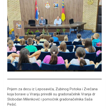
Prijem za decu iz Leposavića, Zubinog Potoka i Zvečana
koja borave u Vranju priredili su gradonačelnik Vranja dr
Slobodan Milenković i pomoćnik gradonačelnika Saša
Pešić.