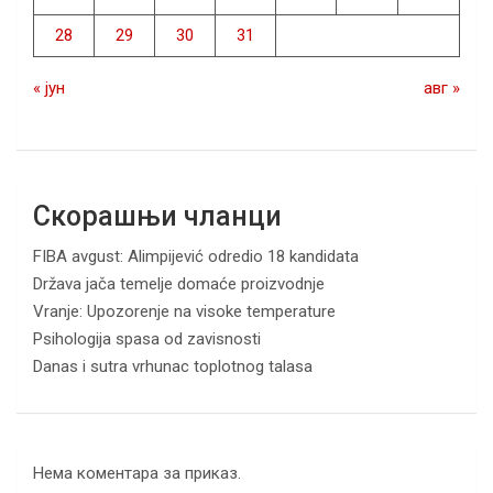
28
29
30
31
« јун
авг »
Скорашњи чланци
FIBA avgust: Alimpijević odredio 18 kandidata
Država jača temelje domaće proizvodnje
Vranje: Upozorenje na visoke temperature
Psihologija spasa od zavisnosti
Danas i sutra vrhunac toplotnog talasa
Нема коментара за приказ.