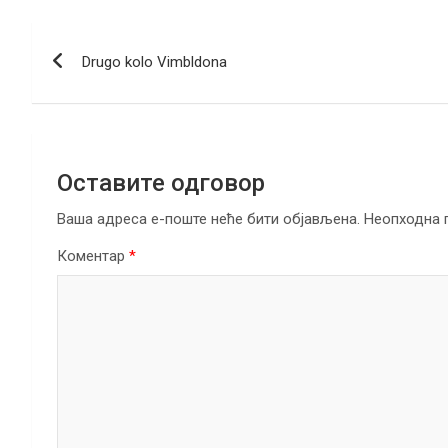
b
er
dI
s
gr
e
Кретање
o
n
A
a
Drugo kolo Vimbldona
чланка
o
p
m
k
p
Оставите одговор
Ваша адреса е-поште неће бити објављена.
Неопходна 
Коментар
*