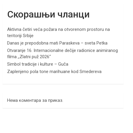
Скорашњи чланци
Aktivna četiri veća požara na otvorenom prostoru na
teritoriji Srbije
Danas je prepodobna mati Paraskeva – sveta Petka
Otvaranje 16. Internacionalne dečije radionice animiranog
filma ,,Zlatni puž 2026“
Simbol tradicije i kulture – Guča
Zaplenjeno pola tone marihuane kod Smedereva
Нема коментара за приказ.