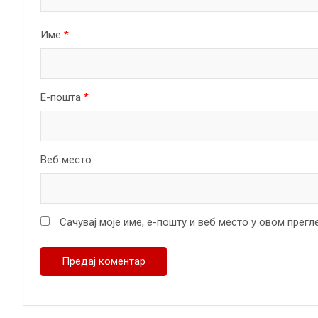
Име
*
Е-пошта
*
Веб место
Сачувај моје име, е-пошту и веб место у овом прег