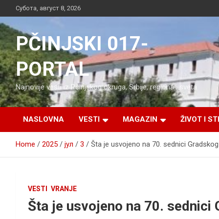
Skip
Субота, август 8, 2026
to
content
PČINJSKI 017-
PORTAL
Najnovije vesti iz Pčinjskog okruga, Srbije, regiona i sveta
NASLOVNA
VESTI
MAGAZIN
ŽIVOT I ST
Home
2025
јул
3
Šta je usvojeno na 70. sednici Gradsko
VESTI
VRANJE
Šta je usvojeno na 70. sednici