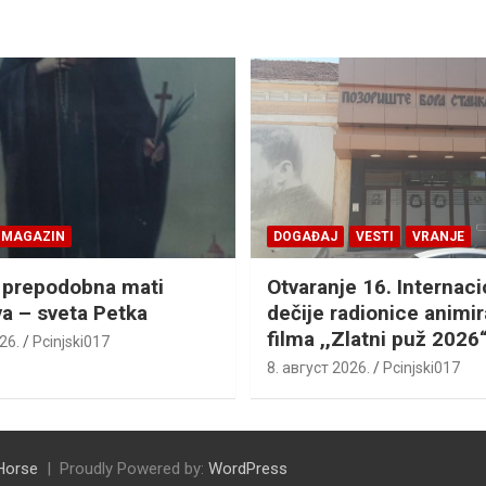
MAGAZIN
DOGAĐAJ
VESTI
VRANJE
 prepodobna mati
Otvaranje 16. Internac
a – sveta Petka
dečije radionice animi
filma ,,Zlatni puž 2026
26.
Pcinjski017
8. август 2026.
Pcinjski017
Horse
Proudly Powered by:
WordPress