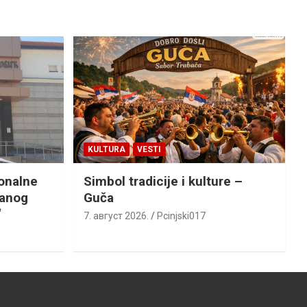
KULTURA
VESTI
ionalne
Simbol tradicije i kulture –
ranog
Guča
“
7. август 2026.
Pcinjski017