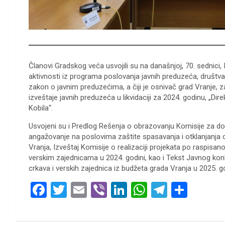
Članovi Gradskog veća usvojili su na današnjoj, 70. sednici,
aktivnosti iz programa poslovanja javnih preduzeća, društva 
zakon o javnim preduzećima, a čiji je osnivač grad Vranje, z
izveštaje javnih preduzeća u likvidaciji za 2024. godinu, „Dire
Kobila“.
Usvojeni su i Predlog Rešenja o obrazovanju Komisije za d
angažovanje na poslovima zaštite spasavanja i otklanjanja 
Vranja, Izveštaj Komisije o realizaciji projekata po raspis
verskim zajednicama u 2024. godini, kao i Tekst Javnog kon
crkava i verskih zajednica iz budžeta grada Vranja u 2025. go
F
T
E
Vi
Li
W
T
S
a
wi
m
b
n
h
el
h
ce
tt
ail
er
ke
at
e
ar