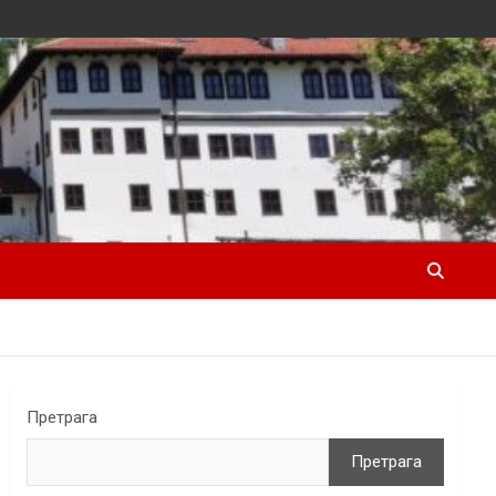
Претрага
Претрага