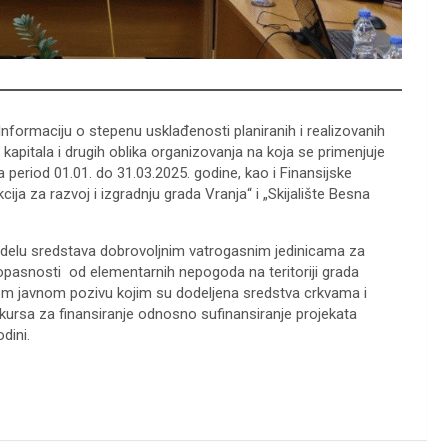
 Informaciju o stepenu usklađenosti planiranih i realizovanih
kapitala i drugih oblika organizovanja na koja se primenjuje
a period 01.01. do 31.03.2025. godine
,
kao i Finansijske
kcija za razvoj i izgradnju grada Vranja“ i „Skijalište Besna
odelu sredstava dobrovoljnim vatrogasnim jedinicama za
opasnosti od elementarnih nepogoda na teritoriji grada
anom javnom pozivu kojim su dodeljena sredstva crkvama i
kursa za finansiranje odnosno sufinansiranje projekata
dini.