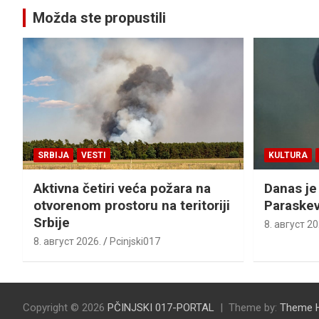
Možda ste propustili
SRBIJA
VESTI
KULTURA
Aktivna četiri veća požara na
Danas je
otvorenom prostoru na teritoriji
Paraskev
Srbije
8. август 20
8. август 2026.
Pcinjski017
Copyright © 2026
PČINJSKI 017-PORTAL
Theme by:
Theme 