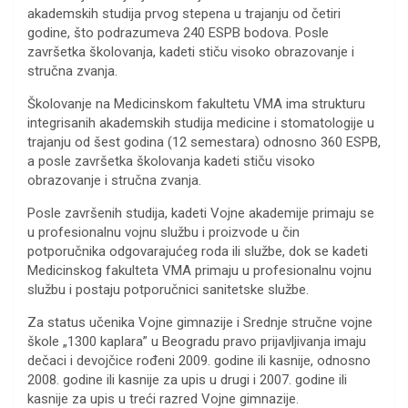
akademskih studija prvog stepena u trajanju od četiri
godine, što podrazumeva 240 ESPB bodova. Posle
završetka školovanja, kadeti stiču visoko obrazovanje i
stručna zvanja.
Školovanje na Medicinskom fakultetu VMA ima strukturu
integrisanih akademskih studija medicine i stomatologije u
trajanju od šest godina (12 semestara) odnosno 360 ESPB,
a posle završetka školovanja kadeti stiču visoko
obrazovanje i stručna zvanja.
Posle završenih studija, kadeti Vojne akademije primaju se
u profesionalnu vojnu službu i proizvode u čin
potporučnika odgovarajućeg roda ili službe, dok se kadeti
Medicinskog fakulteta VMA primaju u profesionalnu vojnu
službu i postaju potporučnici sanitetske službe.
Za status učenika Vojne gimnazije i Srednje stručne vojne
škole „1300 kaplara” u Beogradu pravo prijavljivanja imaju
dečaci i devojčice rođeni 2009. godine ili kasnije, odnosno
2008. godine ili kasnije za upis u drugi i 2007. godine ili
kasnije za upis u treći razred Vojne gimnazije.