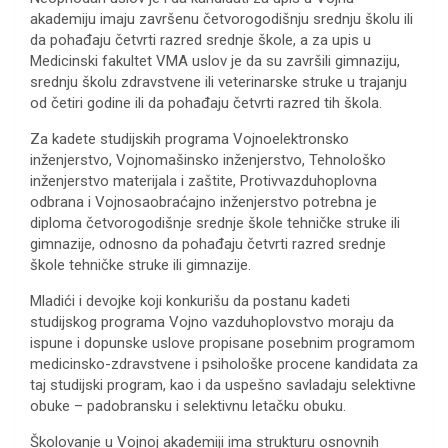
akademiju imaju završenu četvorogodišnju srednju školu ili
da pohađaju četvrti razred srednje škole, a za upis u
Medicinski fakultet VMA uslov je da su završili gimnaziju,
srednju školu zdravstvene ili veterinarske struke u trajanju
od četiri godine ili da pohađaju četvrti razred tih škola.
Za kadete studijskih programa Vojnoelektronsko
inženjerstvo, Vojnomašinsko inženjerstvo, Tehnološko
inženjerstvo materijala i zaštite, Protivvazduhoplovna
odbrana i Vojnosaobraćajno inženjerstvo potrebna je
diploma četvorogodišnje srednje škole tehničke struke ili
gimnazije, odnosno da pohađaju četvrti razred srednje
škole tehničke struke ili gimnazije.
Mladići i devojke koji konkurišu da postanu kadeti
studijskog programa Vojno vazduhoplovstvo moraju da
ispune i dopunske uslove propisane posebnim programom
medicinsko-zdravstvene i psihološke procene kandidata za
taj studijski program, kao i da uspešno savladaju selektivne
obuke – padobransku i selektivnu letačku obuku.
Školovanje u Vojnoj akademiji ima strukturu osnovnih