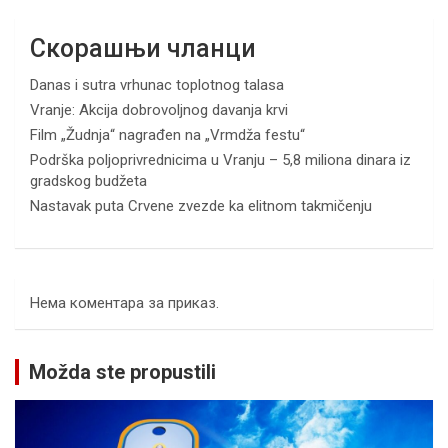
Скорашњи чланци
Danas i sutra vrhunac toplotnog talasa
Vranje: Akcija dobrovoljnog davanja krvi
Film „Žudnja“ nagrađen na „Vrmdža festu“
Podrška poljoprivrednicima u Vranju – 5,8 miliona dinara iz
gradskog budžeta
Nastavak puta Crvene zvezde ka elitnom takmičenju
Нема коментара за приказ.
Možda ste propustili