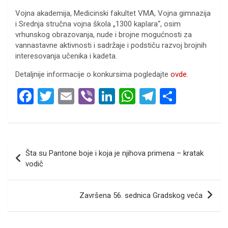
Vojna akademija, Medicinski fakultet VMA, Vojna gimnazija
i Srednja stručna vojna škola „1300 kaplara“, osim
vrhunskog obrazovanja, nude i brojne mogućnosti za
vannastavne aktivnosti i sadržaje i podstiču razvoj brojnih
interesovanja učenika i kadeta.
Detaljnije informacije o konkursima pogledajte
ovde
.
F
T
E
Vi
Li
W
T
S
a
wi
m
b
n
h
el
h
ce
tt
ail
er
ke
at
e
ar
b
er
dI
s
gr
e
Кретање
Šta su Pantone boje i koja je njihova primena – kratak
o
n
A
a
чланка
vodič
o
p
m
k
p
Završena 56. sednica Gradskog veća