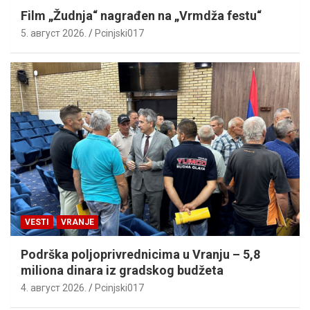
Film „Žudnja“ nagrađen na „Vrmdža festu“
5. август 2026.
Pcinjski017
VESTI
VRANJE
Podrška poljoprivrednicima u Vranju – 5,8
miliona dinara iz gradskog budžeta
4. август 2026.
Pcinjski017