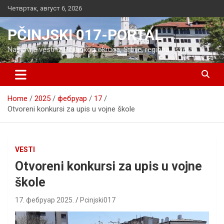
Skip
Четвртак, август 6, 2026
to
content
PČINJSKI 017-PORTAL
Najnovije vesti iz Pčinjskog okruga, Srbije, regiona i sveta
Home
2025
фебруар
17
Otvoreni konkursi za upis u vojne škole
VESTI
Otvoreni konkursi za upis u vojne
škole
17. фебруар 2025.
Pcinjski017