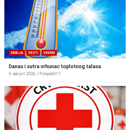
SRBIJA
VESTI
VREME
Danas i sutra vrhunac toplotnog talasa
5. август 2026.
Pcinjski017