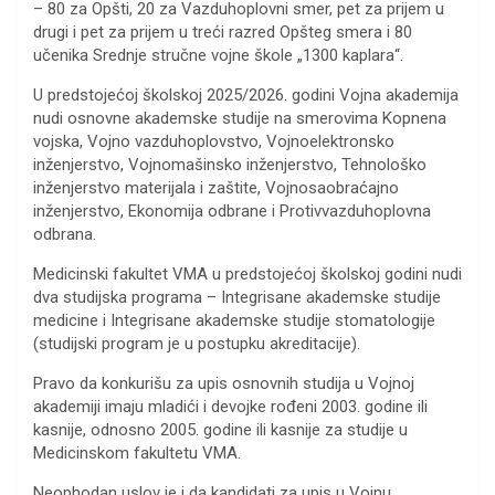
– 80 za Opšti, 20 za Vazduhoplovni smer, pet za prijem u
drugi i pet za prijem u treći razred Opšteg smera i 80
učenika Srednje stručne vojne škole „1300 kaplara“.
U predstojećoj školskoj 2025/2026. godini Vojna akademija
nudi osnovne akademske studije na smerovima Kopnena
vojska, Vojno vazduhoplovstvo, Vojnoelektronsko
inženjerstvo, Vojnomašinsko inženjerstvo, Tehnološko
inženjerstvo materijala i zaštite, Vojnosaobraćajno
inženjerstvo, Ekonomija odbrane i Protivvazduhoplovna
odbrana.
Medicinski fakultet VMA u predstojećoj školskoj godini nudi
dva studijska programa – Integrisane akademske studije
medicine i Integrisane akademske studije stomatologije
(studijski program je u postupku akreditacije).
Pravo da konkurišu za upis osnovnih studija u Vojnoj
akademiji imaju mladići i devojke rođeni 2003. godine ili
kasnije, odnosno 2005. godine ili kasnije za studije u
Medicinskom fakultetu VMA.
Neophodan uslov je i da kandidati za upis u Vojnu